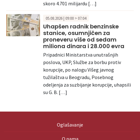
skoro 4.701 milijardu […]
05.08.2026 | 09:00 > 07:04
Uhapšen radnik benzinske
stanice, osumnjičen za
proneveru više od sedam
miliona dinara i 28.000 evra
Pripadnici Ministarstva unutrašnjih
poslova, UKP, Službe za borbu protiv
korupcije, po nalogu Višeg javnog
tužilaštva u Beogradu, Posebnog
odeljenja za suzbijanje korupcije, uhapsili
su G. B. […]
Oglašavanje
O nama