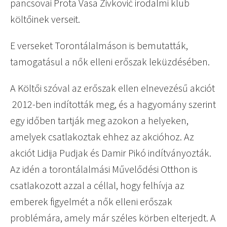
pancsovai Prota Vasa Živković irodalmi klub
költőinek verseit.
E verseket Torontálalmáson is bemutatták,
tamogatásul a nők elleni erőszak leküzdésében.
A Költői szóval az erőszak ellen elnevezésű akciót
2012-ben indították meg, és a hagyomány szerint
egy időben tartják meg azokon a helyeken,
amelyek csatlakoztak ehhez az akcióhoz. Az
akciót Lidija Pudjak és Damir Pikó indítványozták.
Az idén a torontálalmási Művelődési Otthon is
csatlakozott azzal a céllal, hogy felhívja az
emberek figyelmét a nők elleni erőszak
problémára, amely már széles körben elterjedt. A