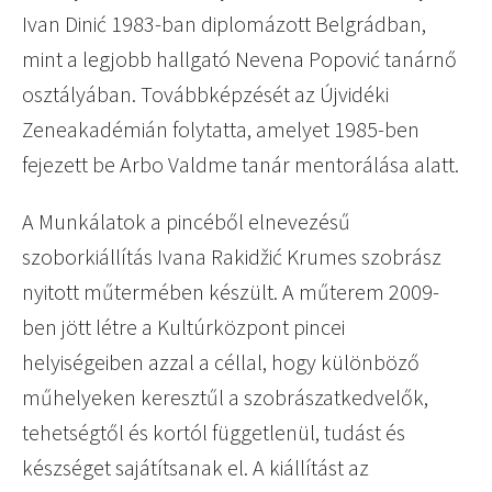
Ivan Dinić 1983-ban diplomázott Belgrádban,
mint a legjobb hallgató Nevena Popović tanárnő
osztályában. Továbbképzését az Újvidéki
Zeneakadémián folytatta, amelyet 1985-ben
fejezett be Arbo Valdme tanár mentorálása alatt.
A Munkálatok a pincéből elnevezésű
szoborkiállítás Ivana Rakidžić Krumes szobrász
nyitott műtermében készült. A műterem 2009-
ben jött létre a Kultúrközpont pincei
helyiségeiben azzal a céllal, hogy különböző
műhelyeken keresztűl a szobrászatkedvelők,
tehetségtől és kortól függetlenül, tudást és
készséget sajátítsanak el. A kiállítást az