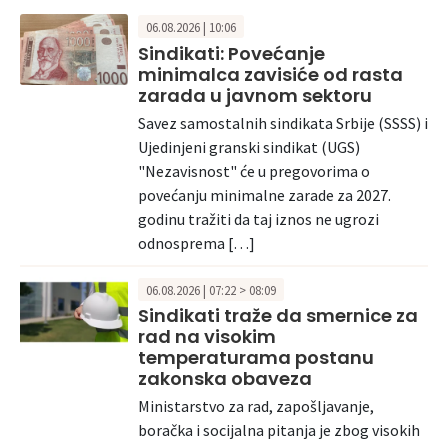
06.08.2026 | 10:06
Sindikati: Povećanje
minimalca zavisiće od rasta
zarada u javnom sektoru
Savez samostalnih sindikata Srbije (SSSS) i
Ujedinjeni granski sindikat (UGS)
"Nezavisnost" će u pregovorima o
povećanju minimalne zarade za 2027.
godinu tražiti da taj iznos ne ugrozi
odnosprema […]
06.08.2026 | 07:22 > 08:09
Sindikati traže da smernice za
rad na visokim
temperaturama postanu
zakonska obaveza
Ministarstvo za rad, zapošljavanje,
boračka i socijalna pitanja je zbog visokih