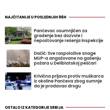
NAJČITANIJE U POSLEDNJIH 96H
Pančevac osumnjičen za
građenje bez dozvole i
nepoštovanje rešenja inspekcije
Dačić: Sve raspoložive snage
MUP-a angažovane na gašenju
požara u Deliblatskoj peščari
Krivična prijava protiv muškarca
iz okoline Pančeva zbog sumnje
da je prodavao drogu
OSTALO IZ KATEGORIJE SRBIJA