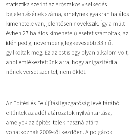
statisztika szerint az erőszakos viselkedés
bejelentésének száma, amelynek gyakran halálos
kimenetele van, jelentősen növekszik. Így a múlt
évben 27 halálos kimenetelű esetet számoltak, az
idén pedig, novemberig legkevesebb 33 nőt
gyilkoltak meg. Ez az est is egy olyan alkalom volt,
ahol emlékeztettünk arra, hogy az igazi férfi a
nőnek verset szentel, nem öklöt.
Az Epítési és Felújítási Igazgatóság levéltárából
eltűntek az adóhatározatok nyilvántartása,
amelyek az építési telek használatára
vonatkoznak 2009-től kezdően. A polgárok