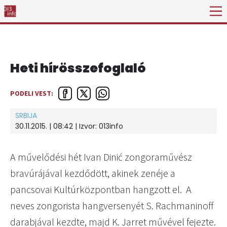
Heti hírösszefoglaló
PODELI VEST:
SRBIJA
30.11.2015. | 08:42 | Izvor:
013info
A művelődési hét Ivan Dinić zongoraművész
bravúrájával kezdődött, akinek zenéje a
pancsovai Kultúrközpontban hangzott el. A
neves zongorista hangversenyét S. Rachmaninoff
darabjával kezdte, majd K. Jarret művével fejezte.