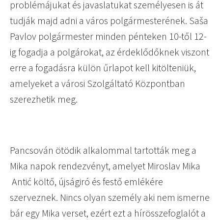
problémájukat és javaslatukat személyesen is át
tudják majd adni a város polgármesterének. Saša
Pavlov polgármester minden pénteken 10-től 12-
ig fogadja a polgárokat, az érdeklődőknek viszont
erre a fogadásra külön űrlapot kell kitölteniük,
amelyeket a városi Szolgáltató Központban
szerezhetik meg.
Pancsován ötödik alkalommal tartották meg a
Mika napok rendezvényt, amelyet Miroslav Mika
Antić költő, újságiró és festő emlékére
szerveznek. Nincs olyan személy aki nem ismerne
bár egy Mika verset, ezért ezt a hírösszefoglalót a