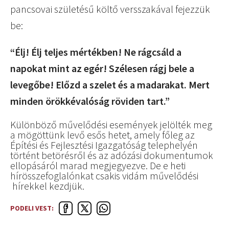
pancsovai születésű költő versszakával fejezzük
be:
“Élj! Élj teljes mértékben! Ne rágcsáld a
napokat mint az egér! Szélesen rágj bele a
levegőbe! Előzd a szelet és a madarakat. Mert
minden örökkévalóság röviden tart.”
Különböző művelődési események jelölték meg
a mögöttünk levő esős hetet, amely főleg az
Építési és Fejlesztési Igazgatóság telephelyén
történt betörésről és az adózási dokumentumok
ellopásáról marad megjegyezve. De e heti
hírösszefoglalónkat csakis vidám művelődési
hírekkel kezdjük.
PODELI VEST: