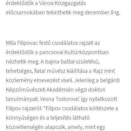
érdeklődők a Városi Közigazgatás
előcsarnokában tekinthetik meg december 8-ig.
Miša Filipovac festő csodálatos rajzait az
érdeklődők a pancsovai Kultúrközpontban
nézhetik meg. A bajina baštai születésű,
tehetséges, fiatal művész kiállítása a Rajz mint
közlemény elnevezést viseli. Jelenleg a belgárdi
Képzőművészeti Akadémián végzi doktori
tanulmányait. Vesna Todorović így nyilatkozott
Filipov rajzairól: “Filipov csodálatos költészete a
könnyűségen és a teljesítés látható
közvetlenségén alapozik, amely, mint egy