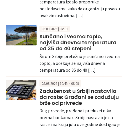
temperatura izdalo preporuke
poslodavcima kako da organizuju posao u
ovakvim uslovima. […]
06.08.2026 | 07:18
Sunčano i veoma toplo,
najviša dnevna temperatura
od 35 do 40 stepeni
Širom Srbije pretežno je sunčano i veoma
toplo, a očekuje se najviša dnevna
temperatura od 35 do 40 […]
05.08.2026 | 10:45 > 08:09
Zaduženost u Srbiji nastavila
da raste: Građani se zadužuju
brže od privrede
Dug privrede, građana i preduzetnika
prema bankama u Srbiji nastavio je da
raste i na kraju jula ove godine dostigao je