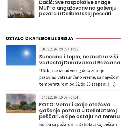
Dačić: Sve raspoložive snage
MUP-a angažovane na gašenju
požara u Deliblatskoj peščari
OSTALO IZ KATEGORIJE SRBIJA
08.08.2026 | 09:05 > 14:12
Sunčano i toplo, neznatno viši
vodostaj Dunava kod Bezdana
U Srbiji će iznad većeg dela zemlje
preovlađivati sunčano vreme, sa najvišom
temperaturom od 32 do 36 stepeni. […]
07.08.2026 | 19:56 > 07:51
FOTO: Vetar i dalje otežava
gašenje požara u Deliblatskoj
peščari, ekipe ostaju na terenu
Borba sa požarom u Deliblatskoj peščari