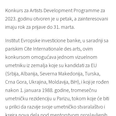
Konkurs za Artists Development Programme za
2023. godinu otvoren je u petak, a zainteresovani
imaju rok za prijave do 31. marta.
Institut Evropske investicione banke, u saradnji sa
pariskim Cite Internationale des arts, ovim
konkursom omogućava jednom vizuelnom
umetniku iz zemalja koje su kandidati za EU
(Srbija, Albanija, Severna Makedonija, Turska,
Crna Gora, Ukrajina, Moldavija, BiH), i koji je rođen
nakon 1. januara 1988. godine, tromesečnu
umetničku rezidenciju u Parizu, tokom koje će biti
u prilici da razvije svoje umetničko stvaralaštvo i
kreira nova dela pod mentorstvom proslavljenih