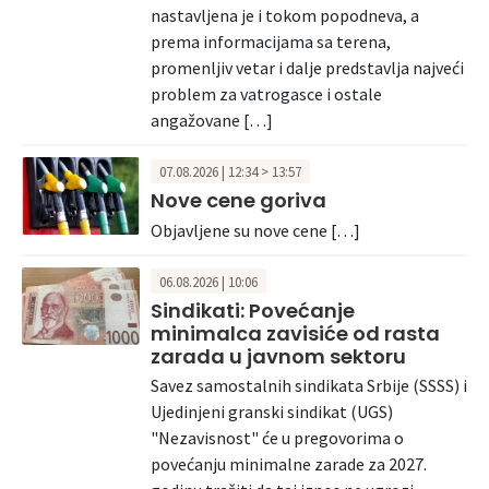
nastavljena je i tokom popodneva, a
prema informacijama sa terena,
promenljiv vetar i dalje predstavlja najveći
problem za vatrogasce i ostale
angažovane […]
07.08.2026 | 12:34 > 13:57
Nove cene goriva
Objavljene su nove cene […]
06.08.2026 | 10:06
Sindikati: Povećanje
minimalca zavisiće od rasta
zarada u javnom sektoru
Savez samostalnih sindikata Srbije (SSSS) i
Ujedinjeni granski sindikat (UGS)
"Nezavisnost" će u pregovorima o
povećanju minimalne zarade za 2027.