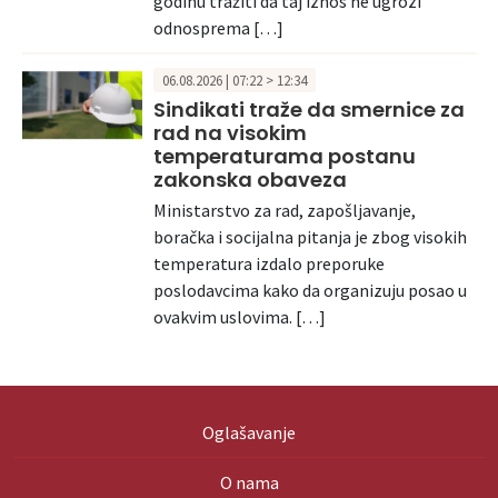
godinu tražiti da taj iznos ne ugrozi
odnosprema […]
06.08.2026 | 07:22 > 12:34
Sindikati traže da smernice za
rad na visokim
temperaturama postanu
zakonska obaveza
Ministarstvo za rad, zapošljavanje,
boračka i socijalna pitanja je zbog visokih
temperatura izdalo preporuke
poslodavcima kako da organizuju posao u
ovakvim uslovima. […]
Oglašavanje
O nama