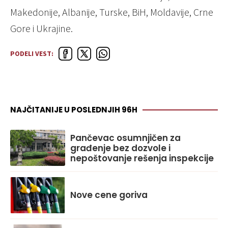
Makedonije, Albanije, Turske, BiH, Moldavije, Crne
Gore i Ukrajine.
PODELI VEST:
NAJČITANIJE U POSLEDNJIH 96H
Pančevac osumnjičen za
građenje bez dozvole i
nepoštovanje rešenja inspekcije
Nove cene goriva