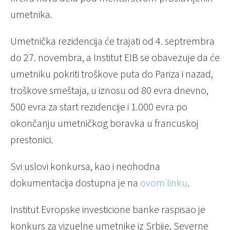
umetnika.
Umetnička rezidencija će trajati od 4. septrembra
do 27. novembra, a Institut EIB se obavezuje da će
umetniku pokriti troškove puta do Pariza i nazad,
troškove smeštaja, u iznosu od 80 evra dnevno,
500 evra za start rezidencije i 1.000 evra po
okončanju umetničkog boravka u francuskoj
prestonici.
Svi uslovi konkursa, kao i neohodna
dokumentacija dostupna je na
ovom linku
.
Institut Evropske investicione banke raspisao je
konkurs za vizuelne umetnike iz Srbije, Severne