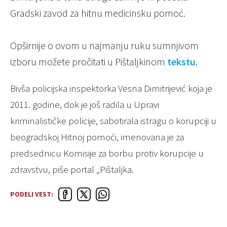
Gradski zavod za hitnu medicinsku pomoć.
Opširnije o ovom u najmanju ruku sumnjivom
izboru možete pročitati u Pištaljkinom
tekstu
.
Bivša policijska inspektorka Vesna Dimitrijević koja je
2011. godine, dok je još radila u Upravi
kriminalističke policije, sabotirala istragu o korupciji u
beogradskoj Hitnoj pomoći, imenovana je za
predsednicu Komisije za borbu protiv korupcije u
zdravstvu, piše portal „Pištaljka.
PODELI VEST: