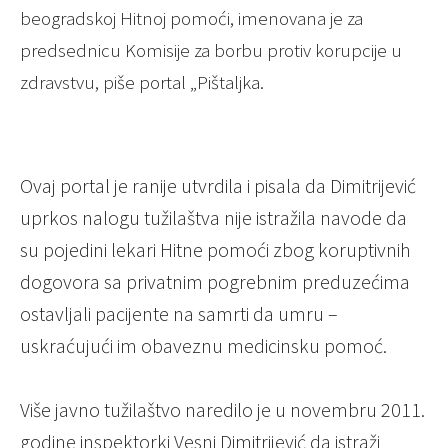
beogradskoj Hitnoj pomoći, imenovana je za
predsednicu Komisije za borbu protiv korupcije u
zdravstvu, piše portal „Pištaljka.
Ovaj portal je ranije utvrdila i pisala da Dimitrijević
uprkos nalogu tužilaštva nije istražila navode da
su pojedini lekari Hitne pomoći zbog koruptivnih
dogovora sa privatnim pogrebnim preduzećima
ostavljali pacijente na samrti da umru –
uskraćujući im obaveznu medicinsku pomoć.
Više javno tužilaštvo naredilo je u novembru 2011.
godine inspektorki Vesni Dimitrijević da istraži