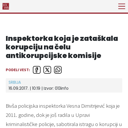
Inspektorka koja je zataškala
korupciju na čelu
antikorupcijske komisije
PODELI VEST:
SRBIJA
16.09.2017. | 10:19 | Izvor:
013info
Bivša policijska inspektorka Vesna Dimitrijević koja je
2011. godine, dok je još radila u Upravi
kriminalističke policije, sabotirala istragu o korupciji u