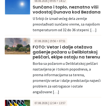
08.08.2026 | 09:05 > 14:12
Sunčano i toplo, neznatno viši
vodostaj Dunava kod Bezdana
U Srbiji će iznad većeg dela zemlje
preovlađivati sunčano vreme, sa najvišom
temperaturom od 32 do 36 stepeni. […]
07.08.2026 | 19:56 > 07:51
FOTO: Vetar i dalje otežava
gašenje požara u Deliblatskoj
peščari, ekipe ostaju na terenu
Borba sa požarom u Deliblatskoj peščari
nastavljena je i tokom popodneva, a
prema informacijama sa terena,
promenljiv vetar i dalje predstavlja najveći
problem za vatrogasce i ostale
angažovane […]
07.08.2026 | 12:34 > 13:57