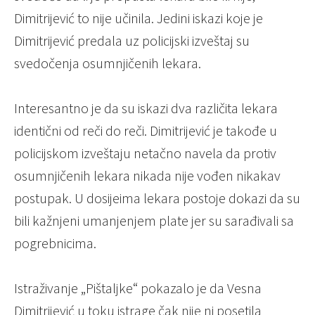
Dimitrijević to nije učinila. Jedini iskazi koje je
Dimitrijević predala uz policijski izveštaj su
svedočenja osumnjičenih lekara.
Interesantno je da su iskazi dva različita lekara
identični od reči do reči. Dimitrijević je takođe u
policijskom izveštaju netačno navela da protiv
osumnjičenih lekara nikada nije vođen nikakav
postupak. U dosijeima lekara postoje dokazi da su
bili kažnjeni umanjenjem plate jer su sarađivali sa
pogrebnicima.
Istraživanje „Pištaljke“ pokazalo je da Vesna
Dimitrijević u toku istrage čak nije ni posetila