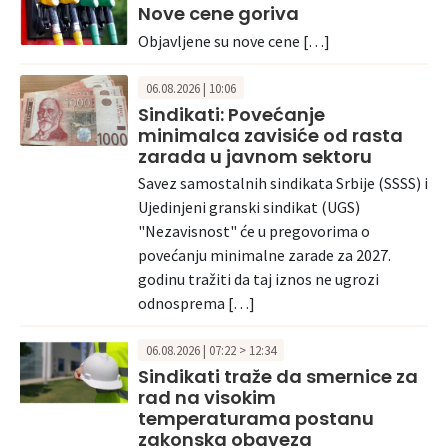
Nove cene goriva
Objavljene su nove cene […]
06.08.2026 | 10:06
Sindikati: Povećanje
minimalca zavisiće od rasta
zarada u javnom sektoru
Savez samostalnih sindikata Srbije (SSSS) i
Ujedinjeni granski sindikat (UGS)
"Nezavisnost" će u pregovorima o
povećanju minimalne zarade za 2027.
godinu tražiti da taj iznos ne ugrozi
odnosprema […]
06.08.2026 | 07:22 > 12:34
Sindikati traže da smernice za
rad na visokim
temperaturama postanu
zakonska obaveza