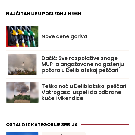
NAJČITANIJE U POSLEDNJIH 96H
Nove cene goriva
Dačić: Sve raspoložive snage
MUP-a angažovane na gašenju
požara u Deliblatskoj peščari
Teška noć u Deliblatskoj peščari:
Vatrogasci uspeli da odbrane
kuće i vikendice
OSTALO IZ KATEGORIJE SRBIJA