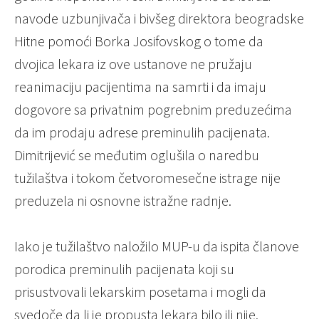
navode uzbunjivača i bivšeg direktora beogradske
Hitne pomoći Borka Josifovskog o tome da
dvojica lekara iz ove ustanove ne pružaju
reanimaciju pacijentima na samrti i da imaju
dogovore sa privatnim pogrebnim preduzećima
da im prodaju adrese preminulih pacijenata.
Dimitrijević se međutim oglušila o naredbu
tužilaštva i tokom četvoromesečne istrage nije
preduzela ni osnovne istražne radnje.
Iako je tužilaštvo naložilo MUP-u da ispita članove
porodica preminulih pacijenata koji su
prisustvovali lekarskim posetama i mogli da
svedoče da li je propusta lekara bilo ili nije,