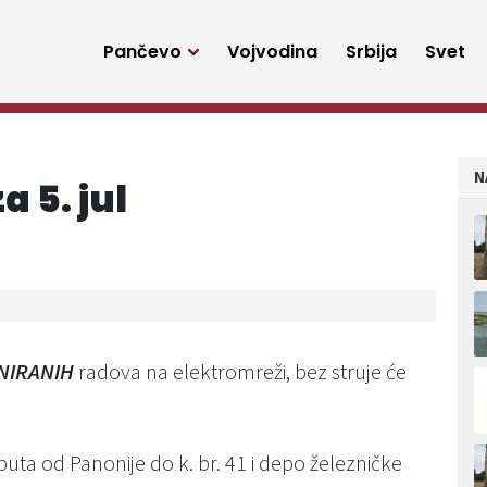
Pančevo
Vojvodina
Srbija
Svet
N
a 5. jul
NIRANIH
radova na elektromreži, bez struje će
ta od Panonije do k. br. 41 i depo železničke