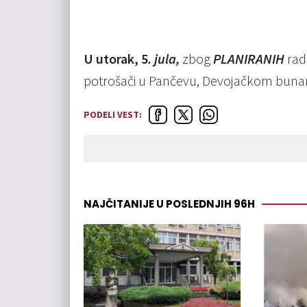
U utorak, 5
. jula,
zbog
PLANIRANIH
rado
potrošači u Pančevu, Devojačkom bunaru
PODELI VEST:
NAJČITANIJE U POSLEDNJIH 96H