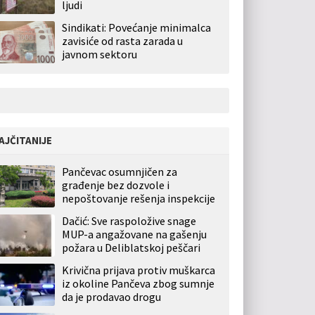
ljudi
Sindikati: Povećanje minimalca
zavisiće od rasta zarada u
javnom sektoru
AJČITANIJE
Pančevac osumnjičen za
građenje bez dozvole i
nepoštovanje rešenja inspekcije
Dačić: Sve raspoložive snage
MUP-a angažovane na gašenju
požara u Deliblatskoj peščari
Krivična prijava protiv muškarca
iz okoline Pančeva zbog sumnje
da je prodavao drogu