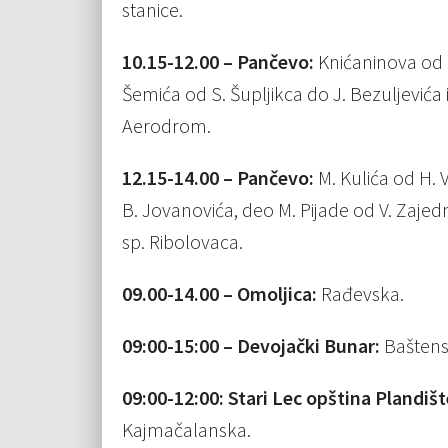
stanice.
10.15-12.00 – Pančevo:
Knićaninova od 
Šemića od S. Šupljikca do J. Bezuljevića i
Aerodrom.
12.15-14.00 – Pančevo:
M. Kulića od H. 
B. Jovanovića, deo M. Pijade od V. Zaje
sp. Ribolovaca.
09.00-14.00 – Omoljica:
Rađevska.
09:00-15:00 – Devojački Bunar:
Baštensk
09:00-12:00: Stari Lec opština Plandiš
Kajmačalanska.