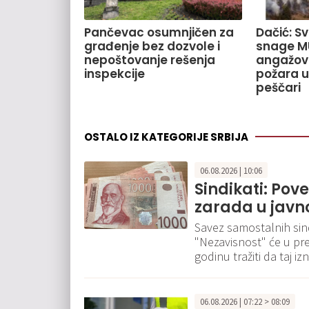
Pančevac osumnjičen za
Dačić: S
građenje bez dozvole i
snage M
nepoštovanje rešenja
angažov
inspekcije
požara u
peščari
OSTALO IZ KATEGORIJE SRBIJA
06.08.2026 | 10:06
Sindikati: Pov
zarada u javn
Savez samostalnih sindi
"Nezavisnost" će u pr
godinu tražiti da taj 
06.08.2026 | 07:22 > 08:09