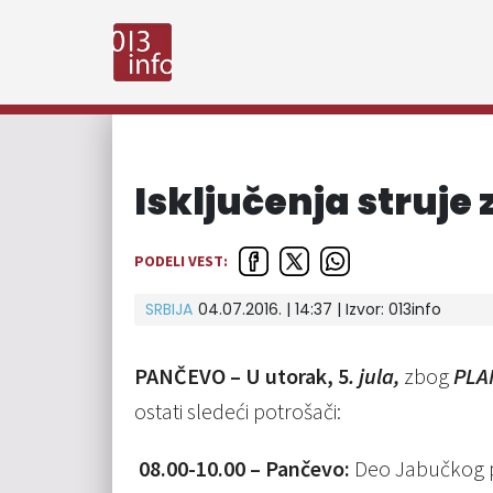
Isključenja struje z
PODELI VEST:
SRBIJA
04.07.2016. | 14:37 | Izvor:
013info
PANČEVO – U utorak, 5
. jula,
zbog
PLA
ostati sledeći potrošači:
08.00-10.00 – Pančevo:
Deo Jabučkog pu