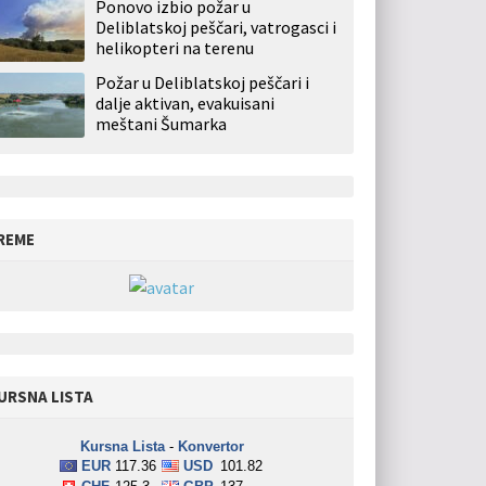
Ponovo izbio požar u
Deliblatskoj peščari, vatrogasci i
helikopteri na terenu
Požar u Deliblatskoj peščari i
dalje aktivan, evakuisani
meštani Šumarka
REME
URSNA LISTA