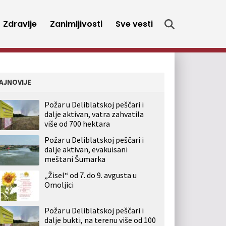
Zdravlje
Zanimljivosti
Sve vesti
AJNOVIJE
Požar u Deliblatskoj peščari i
dalje aktivan, vatra zahvatila
više od 700 hektara
Požar u Deliblatskoj peščari i
dalje aktivan, evakuisani
meštani Šumarka
„Žisel“ od 7. do 9. avgusta u
Omoljici
Požar u Deliblatskoj peščari i
dalje bukti, na terenu više od 100