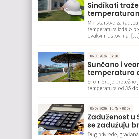
Sindikati traž
temperaturam
Ministarstvo za rad, za
temperatura izdalo p
ovakvim uslovima. […
06.08.2026 | 07:18
Sunčano i veo
temperatura o
Širom Srbije pretežno 
temperatura od 35 do
05.08.2026 | 10:45 > 08:09
Zaduženost u S
se zadužuju br
Dug privrede, građana