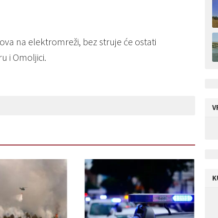
va na elektromreži, bez struje će ostati
 i Omoljici.
V
K