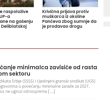
ve raspoložive
Krivična prijava protiv
UP-a
muškarca iz okoline
ane na gašenju
Pančeva zbog sumnje da
 Deliblatskoj
je prodavao drogu
ećanje minimalca zavisiće od rasta
om sektoru
kata Srbije (SSSS) i Ujedinjeni granski sindikat (UGS)
egovorima o povećanju minimalne zarade za 2027.
iznos ne ugrozi odnosprema […]