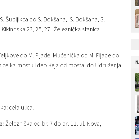
S. Šupljikca do S. Bokšana, S. Bokšana, S.
 Kikindska 23, 25, 27 i Železnička stanica
Veljkove do M. Pijade, Mučenička od M. Pijade do
N
dnice ka mostu i deo Keja od mosta do Udruženja
a: cela ulica.
te:
Železnička od br. 7 do br
.
11, ul. Nova, i