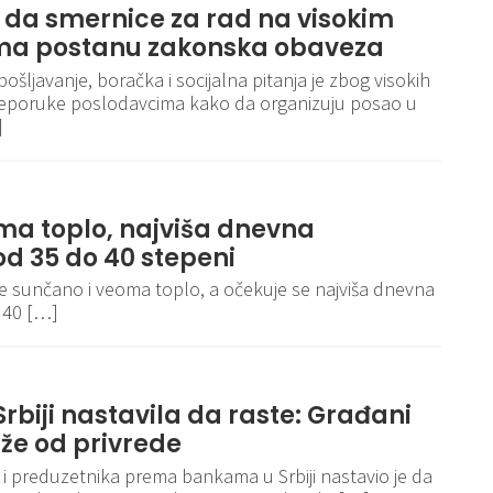
e da smernice za rad na visokim
a postanu zakonska obaveza
pošljavanje, boračka i socijalna pitanja je zbog visokih
reporuke poslodavcima kako da organizuju posao u
]
ma toplo, najviša dnevna
d 35 do 40 stepeni
je sunčano i veoma toplo, a očekuje se najviša dnevna
 40 […]
rbiji nastavila da raste: Građani
že od privrede
 i preduzetnika prema bankama u Srbiji nastavio je da