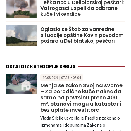
Teška noć u Deliblatskoj peščari:
Vatrogasci uspeli da odbrane
kuće i vikendice
Oglasio se Štab za vanredne
situacije opštine Kovin povodom
požara u Deliblatskoj peščari
OSTALO IZ KATEGORIJE SRBIJA
10.08.2026 | 07:53 > 08:04
Menja se zakon Svoj na svome
– Za porodične kuće naknada
samo na površinu preko 400
m², stanovi mogu u katastar i
bez uplate investitora
Vlada Srbije usvojila je Predlog zakona o
izmenama i dopunama Zakona o