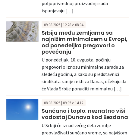
poljoprivrednoj proizvodnji sada
ispunjavaju […]
09.08.2026 | 12:28 > 08:04
Srbija među zemljama sa
najnižim minimalcem u Evropi,
od ponedeljka pregovori o
povećanju
U ponedeljak, 10. avgusta, počinju
pregovori o iznosu minimalne zarade za
sledeću godinu, a kako su predstavnici
sindikata ranije rekli za Danas, očekuju da
će Vlada Srbije ponuditi minimalnu […]
08.08.2026 | 09:05 > 14:12
Sunčano i toplo, neznatno viši
vodostaj Dunava kod Bezdana
U Srbiji će iznad većeg dela zemlje
preovlađivati sunčano vreme, sa najvišom