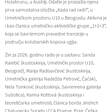
Holabrunu, u Austriji. Odatle je proizašla njena
prva samostalna izložba „Kada rad radi?”, u
Umetničkom prostoru U10 u Beogradu. Aktivna je
i kao članica umetničko-aktivističke grupe „1+1=3”,
koja se bavi temom pravedne tranzicije u
području kolubarskih kopova uglja.
Žiri za 2026. godinu radio je u sastavu: Sanda
Kalebić (kustoskinja, Umetnički prostor U10,
Beograd), Marija Radisavčević (kustoskinja,
Umetnička galerija Nadežda Petrović, Čačak),
Nela Tonković (kustoskinja, Savremena galerija
Subotica), Karina Kottová (kustoskinja i
teoretičarka umetnosti, članica borda Jindrich
Chalupecky Society i CCA Prague, Prag, Češka