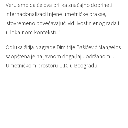
Verujemo da će ova prilika značajno doprineti
internacionalizaciji njene umetničke prakse,
istovremeno povećavajući vidljivost njenog rada i
u lokalnom kontekstu.“
Odluka žirija Nagrade Dimitrije Bašičević Mangelos
saopštena je na javnom događaju održanom u
Umetničkom prostoru U10 u Beogradu.