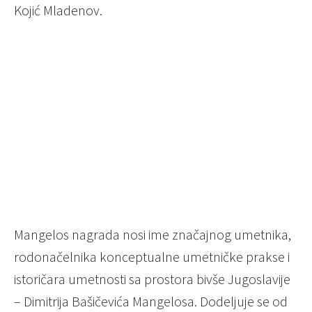
Kojić Mladenov.
Mangelos nagrada nosi ime značajnog umetnika,
rodonačelnika konceptualne umetničke prakse i
istoričara umetnosti sa prostora bivše Jugoslavije
– Dimitrija Bašičevića Mangelosa. Dodeljuje se od