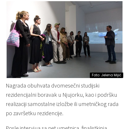
Foto: Jelena Mijić
Nagrada obuhvata dvomesečni studijski
rezidencijalni boravak u Njujorku, kao i podršku
realizaciji samostalne izložbe ili umetničkog rada
po završetku rezidencije.
Posle intervjua sa pet umetnica, finalistkinja