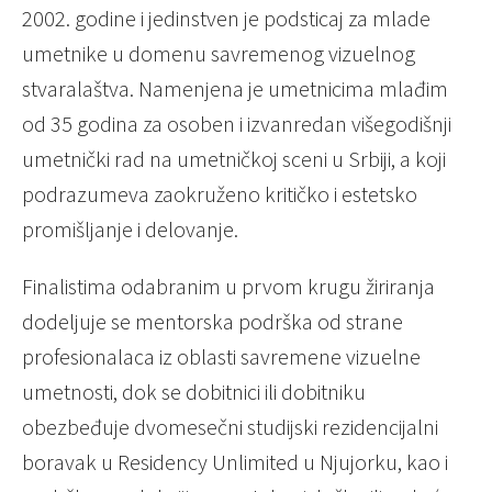
2002. godine i jedinstven je podsticaj za mlade
umetnike u domenu savremenog vizuelnog
stvaralaštva. Namenjena je umetnicima mlađim
od 35 godina za osoben i izvanredan višegodišnji
umetnički rad na umetničkoj sceni u Srbiji, a koji
podrazumeva zaokruženo kritičko i estetsko
promišljanje i delovanje.
Finalistima odabranim u prvom krugu žiriranja
dodeljuje se mentorska podrška od strane
profesionalaca iz oblasti savremene vizuelne
umetnosti, dok se dobitnici ili dobitniku
obezbeđuje dvomesečni studijski rezidencijalni
boravak u Residency Unlimited u Njujorku, kao i