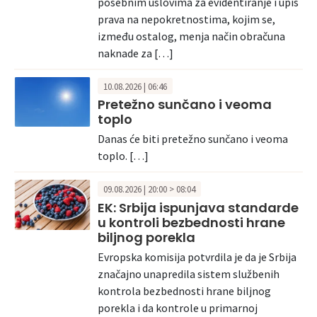
posebnim uslovima za evidentiranje i upis
prava na nepokretnostima, kojim se,
između ostalog, menja način obračuna
naknade za […]
10.08.2026 | 06:46
Pretežno sunčano i veoma
toplo
Danas će biti pretežno sunčano i veoma
toplo. […]
09.08.2026 | 20:00 > 08:04
EK: Srbija ispunjava standarde
u kontroli bezbednosti hrane
biljnog porekla
Evropska komisija potvrdila je da je Srbija
značajno unapredila sistem službenih
kontrola bezbednosti hrane biljnog
porekla i da kontrole u primarnoj