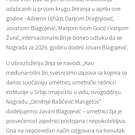
odabranih u prvom krugu žiriranja u aprilu ove
godine –Adrienn Újházi, Darijom Dragojlović,
Jovanom Blagojević, Marijom Ivom Gocić i Vanjom
Žunić, internacionalni žiri je doneo odluku da se
Nagrada za 2026. godinu dodeli Jovani Blagojević.
U obrazloženju žirija se navodi: „Kao
međunarodni žiri, svesni smo izazova sa kojima se
danas suočavaju umetnici, umetnički radnici i
institucije u Srbiji. Imajući to u vidu, ovogodišnju
Nagradu „Dimitrije Bašičević Mangelos”
dodeljujemo Jovani Blagojević – umetnici čija je
posvećenost zajednici postojana i nepokolebljiva.
Ona na neposredan način odgovara na trenutak