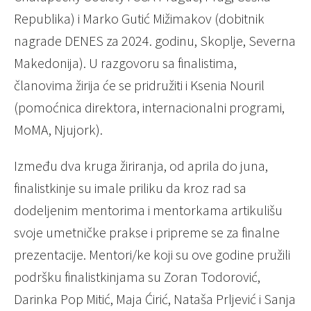
Republika) i Marko Gutić Mižimakov (dobitnik
nagrade DENES za 2024. godinu, Skoplje, Severna
Makedonija). U razgovoru sa finalistima,
članovima žirija će se pridružiti i Ksenia Nouril
(pomoćnica direktora, internacionalni programi,
MoMA, Njujork).
Između dva kruga žiriranja, od aprila do juna,
finalistkinje su imale priliku da kroz rad sa
dodeljenim mentorima i mentorkama artikulišu
svoje umetničke prakse i pripreme se za finalne
prezentacije. Mentori/ke koji su ove godine pružili
podršku finalistkinjama su Zoran Todorović,
Darinka Pop Mitić, Maja Ćirić, Nataša Prljević i Sanja