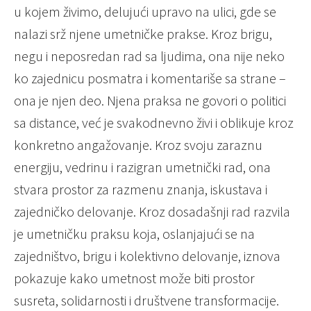
u kojem živimo, delujući upravo na ulici, gde se
nalazi srž njene umetničke prakse. Kroz brigu,
negu i neposredan rad sa ljudima, ona nije neko
ko zajednicu posmatra i komentariše sa strane –
ona je njen deo. Njena praksa ne govori o politici
sa distance, već je svakodnevno živi i oblikuje kroz
konkretno angažovanje. Kroz svoju zaraznu
energiju, vedrinu i razigran umetnički rad, ona
stvara prostor za razmenu znanja, iskustava i
zajedničko delovanje. Kroz dosadašnji rad razvila
je umetničku praksu koja, oslanjajući se na
zajedništvo, brigu i kolektivno delovanje, iznova
pokazuje kako umetnost može biti prostor
susreta, solidarnosti i društvene transformacije.