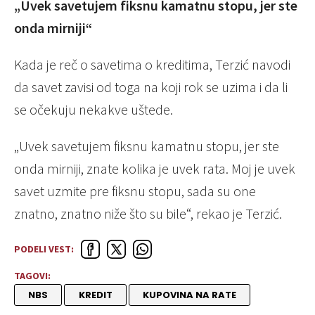
„Uvek savetujem fiksnu kamatnu stopu, jer ste
onda mirniji“
Kada je reč o savetima o kreditima, Terzić navodi
da savet zavisi od toga na koji rok se uzima i da li
se očekuju nekakve uštede.
„Uvek savetujem fiksnu kamatnu stopu, jer ste
onda mirniji, znate kolika je uvek rata. Moj je uvek
savet uzmite pre fiksnu stopu, sada su one
znatno, znatno niže što su bile“, rekao je Terzić.
PODELI VEST:
TAGOVI:
NBS
KREDIT
KUPOVINA NA RATE