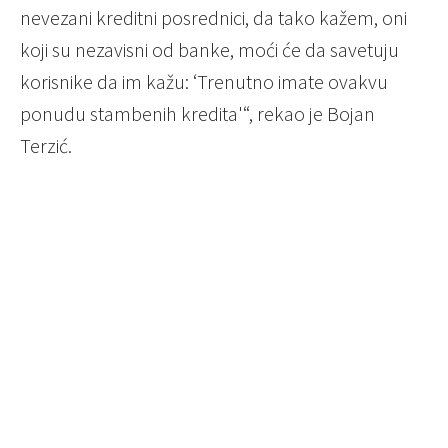
nevezani kreditni posrednici, da tako kažem, oni
koji su nezavisni od banke, moći će da savetuju
korisnike da im kažu: ‘Trenutno imate ovakvu
ponudu stambenih kredita'“, rekao je Bojan
Terzić.