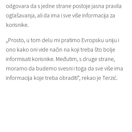
odgovara da s jedne strane postoje jasna pravila
oglašavanja, ali da ima i sve više informacija za
korisnike.
„Prosto, u tom delu mi pratimo Evropsku uniju i
ono kako oni vide način na koji treba što bolje
informisati korisnike. Međutim, s druge strane,
moramo da budemo svesni i toga da sve više ima
informacija koje treba obraditi“, rekao je Terzić.