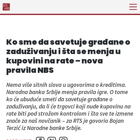
Ko sme da savetuje građane o
zaduživanju i šta se menja u
kupovini na rate – nova
pravila NBS
Nema više sitnih slova u ugovorima o kreditima.
Narodna banka Srbije menja pravila igre. O tome
ko će ubuduće smeti da savetuje građane o
zaduživanju, da li će trgovci koji nude kupovinu na
rate biti pod strožom kontrolom i šta sve te izmene
znače za naš novčanik – za RTS je govorio Bojan
Terzić iz Narodne banke Srbije.