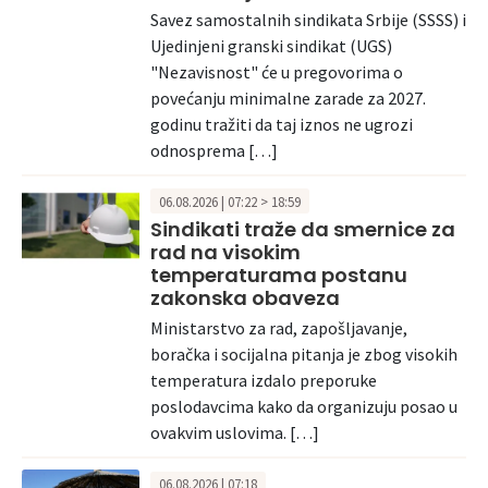
Savez samostalnih sindikata Srbije (SSSS) i
Ujedinjeni granski sindikat (UGS)
"Nezavisnost" će u pregovorima o
povećanju minimalne zarade za 2027.
godinu tražiti da taj iznos ne ugrozi
odnosprema […]
06.08.2026 | 07:22 > 18:59
Sindikati traže da smernice za
rad na visokim
temperaturama postanu
zakonska obaveza
Ministarstvo za rad, zapošljavanje,
boračka i socijalna pitanja je zbog visokih
temperatura izdalo preporuke
poslodavcima kako da organizuju posao u
ovakvim uslovima. […]
06.08.2026 | 07:18