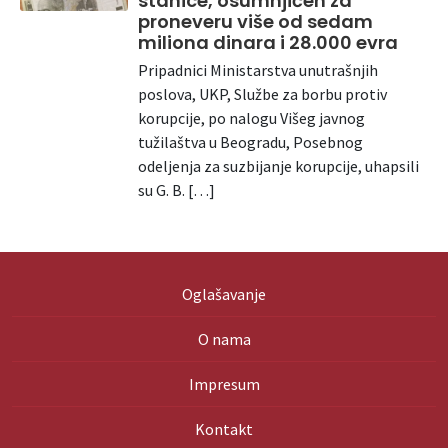
stanice, osumnjičen za
proneveru više od sedam
miliona dinara i 28.000 evra
Pripadnici Ministarstva unutrašnjih
poslova, UKP, Službe za borbu protiv
korupcije, po nalogu Višeg javnog
tužilaštva u Beogradu, Posebnog
odeljenja za suzbijanje korupcije, uhapsili
su G. B. […]
Oglašavanje
O nama
Impresum
Kontakt