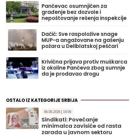
Pančevac osumnjičen za
građenje bez dozvole i
nepoštovanje rešenja inspekcije
Dačić: Sve raspoložive snage
MUP-a angažovane na gašenju
požara u Deliblatskoj peščari
Krivična prijava protiv muškarca
iz okoline Pančeva zbog sumnje
da je prodavao drogu
OSTALO IZ KATEGORIJE SRBIJA
06.08.2026 | 10:06
Sindikati: Povećanje
minimalca zavisiće od rasta
zarada u javnom sektoru