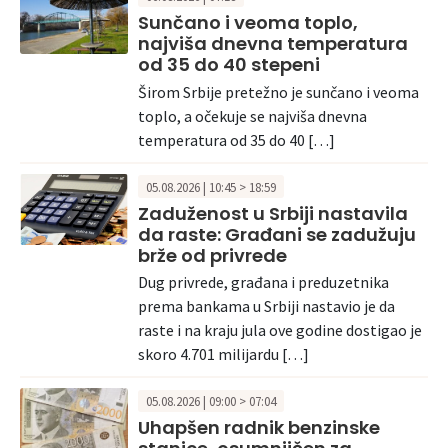
Sunčano i veoma toplo,
najviša dnevna temperatura
od 35 do 40 stepeni
Širom Srbije pretežno je sunčano i veoma
toplo, a očekuje se najviša dnevna
temperatura od 35 do 40 […]
05.08.2026 | 10:45 > 18:59
Zaduženost u Srbiji nastavila
da raste: Građani se zadužuju
brže od privrede
Dug privrede, građana i preduzetnika
prema bankama u Srbiji nastavio je da
raste i na kraju jula ove godine dostigao je
skoro 4.701 milijardu […]
05.08.2026 | 09:00 > 07:04
Uhapšen radnik benzinske