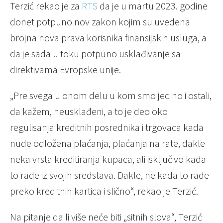
Terzić rekao je za
RTS
da je u martu 2023. godine
donet potpuno nov zakon kojim su uvedena
brojna nova prava korisnika finansijskih usluga, a
da je sada u toku potpuno usklađivanje sa
direktivama Evropske unije.
„Pre svega u onom delu u kom smo jedino i ostali,
da kažem, neusklađeni, a to je deo oko
regulisanja kreditnih posrednika i trgovaca kada
nude odložena plaćanja, plaćanja na rate, dakle
neka vrsta kreditiranja kupaca, ali isključivo kada
to rade iz svojih sredstava. Dakle, ne kada to rade
preko kreditnih kartica i slično“, rekao je Terzić.
Na pitanje da li više neće biti „sitnih slova“, Terzić