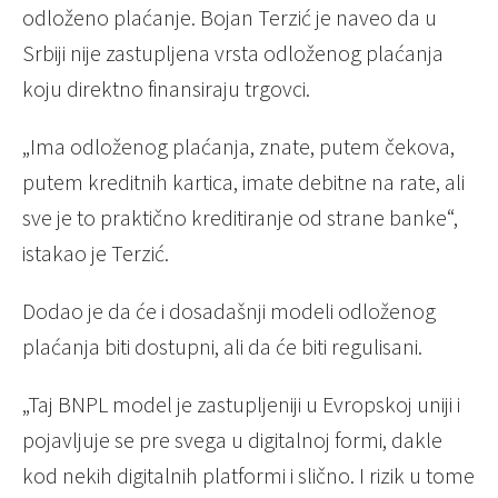
odloženo plaćanje. Bojan Terzić je naveo da u
Srbiji nije zastupljena vrsta odloženog plaćanja
koju direktno finansiraju trgovci.
„Ima odloženog plaćanja, znate, putem čekova,
putem kreditnih kartica, imate debitne na rate, ali
sve je to praktično kreditiranje od strane banke“,
istakao je Terzić.
Dodao je da će i dosadašnji modeli odloženog
plaćanja biti dostupni, ali da će biti regulisani.
„Taj BNPL model je zastupljeniji u Evropskoj uniji i
pojavljuje se pre svega u digitalnoj formi, dakle
kod nekih digitalnih platformi i slično. I rizik u tome