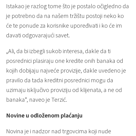
Istakao je razlog tome što je postalo očigledno da
je potrebno da na našem tržištu postoji neko ko
će te ponude za korisnike upoređivati i ko će im
davati odgovarajući savet.
„Ali, da bi izbegli sukob interesa, dakle da ti
posrednici plasiraju one kredite onih banaka od
kojih dobijaju najveće provizije, dakle uvedeno je
pravilo da tada kreditni posrednici mogu da
uzimaju isključivo proviziju od klijenata, a ne od
banaka“, naveo je Terzić.
Novine u odloženom plaćanju
Novina je i nadzor nad trgovcima koji nude