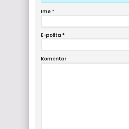
Ime
*
E-pošta
*
Komentar