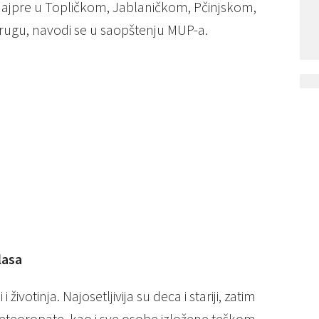
– najpre u Topličkom, Jablaničkom, Pčinjskom,
rugu, navodi se u saopštenju MUP-a.
lasa
 životinja. Najosetljivija su deca i stariji, zatim
 meteoropate, kao i sve osobe izložene teškom