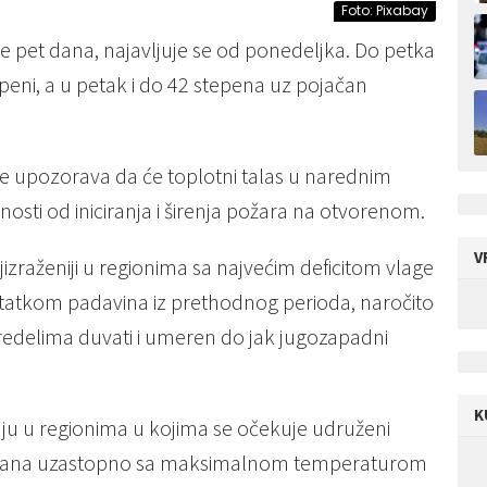
Foto: Pixabay
je pet dana, najavljuje se od ponedeljka. Do petka
eni, a u petak i do 42 stepena uz pojačan
je upozorava da će toplotni talas u narednim
sti od iniciranja i širenja požara na otvorenom.
V
ajizraženiji u regionima sa najvećim deficitom vlage
tatkom padavina iz prethodnog perioda, naročito
redelima duvati i umeren do jak jugozapadni
K
u u regionima u kojima se očekuje udruženi
et dana uzastopno sa maksimalnom temperaturom