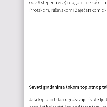
od 38 stepeni i više) i dugotrajne suše 
Pirotskom, Nišavskom i Zaječarskom ok
Saveti građanima tokom toplotnog ta
Jaki toplotni talasi ugrožavaju živote ljudi i
hronični bolesnici, lica pod terapijom i