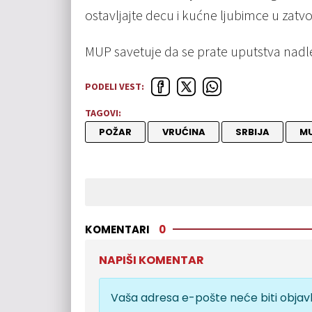
ostavljajte decu i kućne ljubimce u za
MUP savetuje da se prate uputstva nadl
PODELI VEST:
TAGOVI:
POŽAR
VRUĆINA
SRBIJA
M
KOMENTARI
0
NAPIŠI KOMENTAR
Vaša adresa e-pošte neće biti objavl