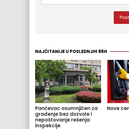
NAJČITANIJE U POSLEDNJIH 96H
Pančevac osumnjičen za
Nove cen
građenje bez dozvole i
nepoštovanje rešenja
inspekcije