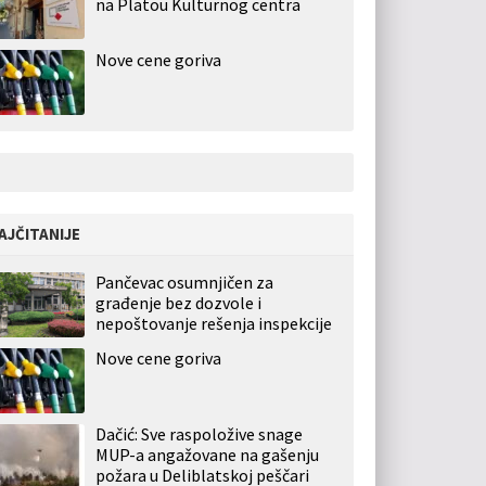
na Platou Kulturnog centra
Nove cene goriva
AJČITANIJE
Pančevac osumnjičen za
građenje bez dozvole i
nepoštovanje rešenja inspekcije
Nove cene goriva
Dačić: Sve raspoložive snage
MUP-a angažovane na gašenju
požara u Deliblatskoj peščari