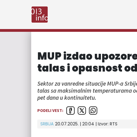
MUP izdao upozoren
talas i opasnost o
Sektor za vanredne situacije MUP-a Srbije
talas sa maksimalnim temperaturama od 3
pet dana u kontinuitetu.
PODELI VEST:
SRBIJA
20.07.2025. | 20:04
| Izvor:
RTS