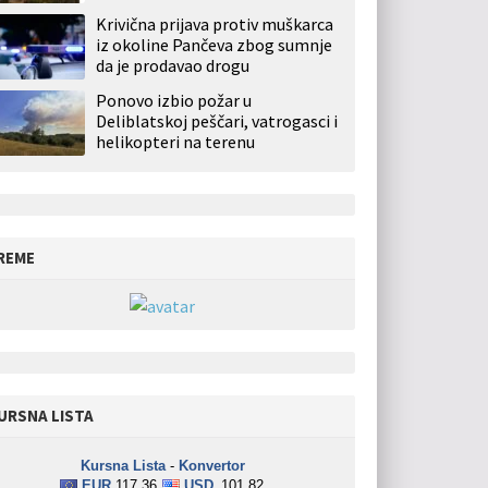
Krivična prijava protiv muškarca
iz okoline Pančeva zbog sumnje
da je prodavao drogu
Ponovo izbio požar u
Deliblatskoj peščari, vatrogasci i
helikopteri na terenu
REME
URSNA LISTA