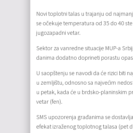
Novi toplotni talas u trajanju od najman
se očekuje temperatura od 35 do 40 step
jugozapadni vetar.
Sektor za vanredne situacije MUP-a Srbi
danima dodatno doprineti porastu opasno
U saopštenju se navodi da će rizici biti n
u zemljištu, odnosno sa najvećim nedos
u petak, kada će u brdsko-planinskim p
vetar (fen).
SMS upozorenja građanima se dostavljaj
efekat izraženog toplotnog talasa (p