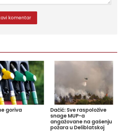
e goriva
Dačić: Sve raspoložive
snage MUP-a
angažovane na gašenju
požara u Deliblatskoj