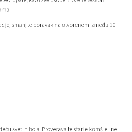
rama.
racije, smanjite boravak na otvorenom između 10 i
deću svetlih boja. Proveravajte starije komšije i ne