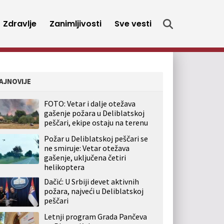
Zdravlje
Zanimljivosti
Sve vesti
AJNOVIJE
FOTO: Vetar i dalje otežava
gašenje požara u Deliblatskoj
peščari, ekipe ostaju na terenu
Požar u Deliblatskoj peščari se
ne smiruje: Vetar otežava
gašenje, uključena četiri
helikoptera
Dačić: U Srbiji devet aktivnih
požara, najveći u Deliblatskoj
peščari
Letnji program Grada Pančeva