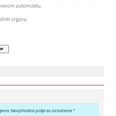
tvorenom automobilu.
ežnih organa.
UP
jena.
Neophodna polja su označena
*