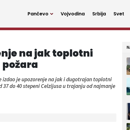
Pančevo
Vojvodina
Srbija
Svet
N
je na jak toplotni
d požara
 izdao je upozorenje na jak i dugotrajan toplotni
7 do 40 stepeni Celzijusa u trajanju od najmanje