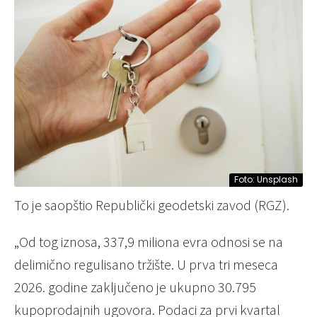
Foto: Unsplash
To je saopštio Republički geodetski zavod (RGZ).
„Od tog iznosa, 337,9 miliona evra odnosi se na
delimično regulisano tržište. U prva tri meseca
2026. godine zaključeno je ukupno 30.795
kupoprodajnih ugovora. Podaci za prvi kvartal