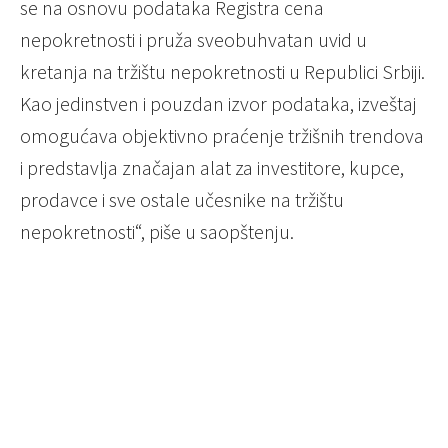
se na osnovu podataka Registra cena
nepokretnosti i pruža sveobuhvatan uvid u
kretanja na tržištu nepokretnosti u Republici Srbiji.
Kao jedinstven i pouzdan izvor podataka, izveštaj
omogućava objektivno praćenje tržišnih trendova
i predstavlja značajan alat za investitore, kupce,
prodavce i sve ostale učesnike na tržištu
nepokretnosti“, piše u saopštenju.