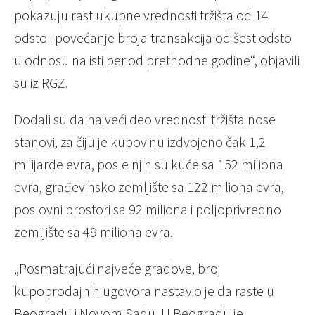
pokazuju rast ukupne vrednosti tržišta od 14
odsto i povećanje broja transakcija od šest odsto
u odnosu na isti period prethodne godine“, objavili
su iz RGZ.
Dodali su da najveći deo vrednosti tržišta nose
stanovi, za čiju je kupovinu izdvojeno čak 1,2
milijarde evra, posle njih su kuće sa 152 miliona
evra, građevinsko zemljište sa 122 miliona evra,
poslovni prostori sa 92 miliona i poljoprivredno
zemljište sa 49 miliona evra.
„Posmatrajući najveće gradove, broj
kupoprodajnih ugovora nastavio je da raste u
Beogradu i Novom Sadu. U Beogradu je