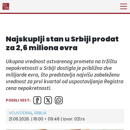
Najskuplji stan u Srbiji prodat
za 2,6 miliona evra
Ukupna vrednost ostvarenog prometa na tržištu
nepokretnosti u Srbiji dostigla je približno dve
milijarde evra, što predstavlja najvišu zabeleženu
vrednost za prvi kvartal od uspostavljanja Registra
cena nepokretnosti.
PODELI VEST:
VOJVODINA
,
SRBIJA
21.06.2026. | 16:00 > 09:48
| Izvor:
021.rs