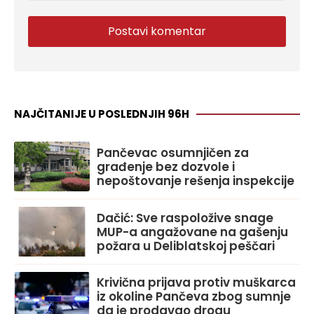
NAJČITANIJE U POSLEDNJIH 96H
Pančevac osumnjičen za
građenje bez dozvole i
nepoštovanje rešenja inspekcije
Dačić: Sve raspoložive snage
MUP-a angažovane na gašenju
požara u Deliblatskoj peščari
Krivična prijava protiv muškarca
iz okoline Pančeva zbog sumnje
da je prodavao drogu