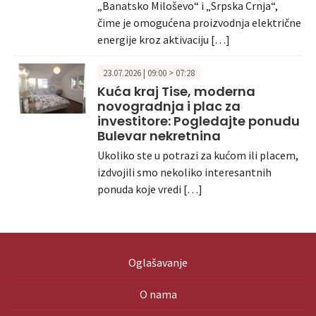
„Banatsko Miloševo“ i „Srpska Crnja“,
čime je omogućena proizvodnja električne
energije kroz aktivaciju […]
23.07.2026 | 09:00 > 07:28
Kuća kraj Tise, moderna
novogradnja i plac za
investitore: Pogledajte ponudu
Bulevar nekretnina
Ukoliko ste u potrazi za kućom ili placem,
izdvojili smo nekoliko interesantnih
ponuda koje vredi […]
Oglašavanje
O nama