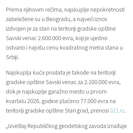
Prema njihovim rečima, najskuplje nepokretnosti
zabeležene su u Beogradu, a najveći iznos
izdvojen je za stan na teritoriji gradske opštine
Savski venac 2.600.000 evra, koji je ujedno
ostvario i najvišu cenu kvadratnog metra stana u
Srbiji.
Najskuplja kuća prodata je takođe na teritoriji
gradske opštine Savski venac za 2.100.000 evra,
dok je najskuplje garažno mesto u prvom
kvartalu 2026. godine plaćeno 77.000 evra na
teritoriji gradske opštine Stari grad, prenosi
021.rs
.
„Izveštaj Republičkog geodetskog zavoda izrađuje