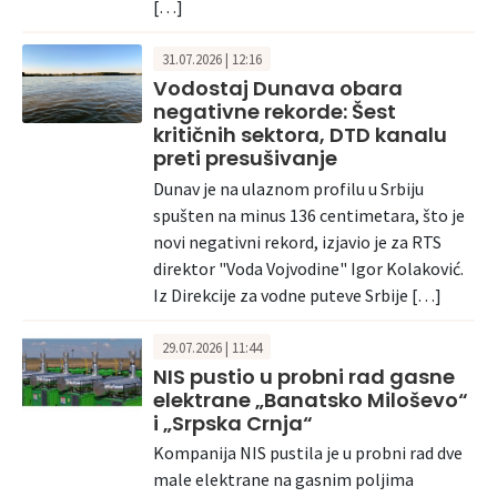
[…]
31.07.2026 | 12:16
Vodostaj Dunava obara
negativne rekorde: Šest
kritičnih sektora, DTD kanalu
preti presušivanje
Dunav je na ulaznom profilu u Srbiju
spušten na minus 136 centimetara, što je
novi negativni rekord, izjavio je za RTS
direktor "Voda Vojvodine" Igor Kolaković.
Iz Direkcije za vodne puteve Srbije […]
29.07.2026 | 11:44
NIS pustio u probni rad gasne
elektrane „Banatsko Miloševo“
i „Srpska Crnja“
Kompanija NIS pustila je u probni rad dve
male elektrane na gasnim poljima