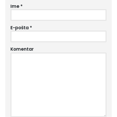
Ime
*
E-pošta
*
Komentar