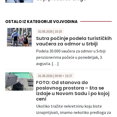
OSTALO IZ KATEGORIJE VOJVODINA
02.08.2026 | 10:18
Sutra počinje podela turističkih
vaučera za odmor u Srbiji
Podela 30.000 vaučera za odmor u Srbiji
penzionerima počeće u ponedeljak, 3.
avgusta. […]
01.08.2026 | 09:00 > 10:37
FOTO: Od stanova do
poslovnog prostora – šta se
izdaje u Novom Sadu i po kojoj
ceni
Ukoliko tražite nekretninu koju biste
iznajmljivali, imamo nekoliko predloga za