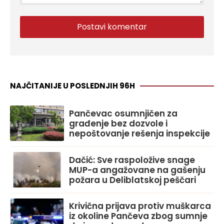
NAJČITANIJE U POSLEDNJIH 96H
Pančevac osumnjičen za
građenje bez dozvole i
nepoštovanje rešenja inspekcije
Dačić: Sve raspoložive snage
MUP-a angažovane na gašenju
požara u Deliblatskoj peščari
Krivična prijava protiv muškarca
iz okoline Pančeva zbog sumnje