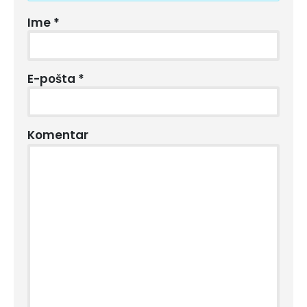
Ime
*
E-pošta
*
Komentar