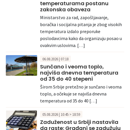
temperaturama postanu
zakonska obaveza
Ministarstvo za rad, zapošljavanje,
boračka i socijalna pitanja je zbog visokih
temperatura izdalo preporuke
poslodavcima kako da organizuju posao u
ovakvim uslovima. […]
06.08.2026 | 07:18
Sunčano i veoma toplo,
najviša dnevna temperatura
od 35 do 40 stepeni
Širom Srbije pretežno je sunčano i veoma
toplo, a očekuje se najviša dnevna
temperatura od 35 do 40 […]
05.08.2026 | 10:45 > 18:59
Zaduženost u Srbiji nastavila
da raste: Građani se zadužuju