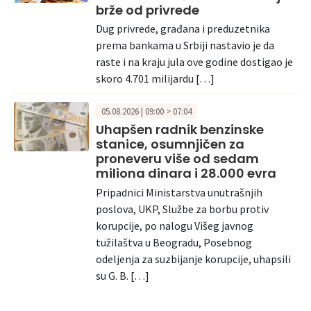
brže od privrede
Dug privrede, građana i preduzetnika
prema bankama u Srbiji nastavio je da
raste i na kraju jula ove godine dostigao je
skoro 4.701 milijardu […]
05.08.2026 | 09:00 > 07:04
Uhapšen radnik benzinske
stanice, osumnjičen za
proneveru više od sedam
miliona dinara i 28.000 evra
Pripadnici Ministarstva unutrašnjih
poslova, UKP, Službe za borbu protiv
korupcije, po nalogu Višeg javnog
tužilaštva u Beogradu, Posebnog
odeljenja za suzbijanje korupcije, uhapsili
su G. B. […]