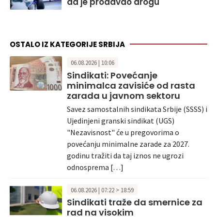
da je prodavao drogu
OSTALO IZ KATEGORIJE SRBIJA
06.08.2026 | 10:06
Sindikati: Povećanje
minimalca zavisiće od rasta
zarada u javnom sektoru
Savez samostalnih sindikata Srbije (SSSS) i
Ujedinjeni granski sindikat (UGS)
"Nezavisnost" će u pregovorima o
povećanju minimalne zarade za 2027.
godinu tražiti da taj iznos ne ugrozi
odnosprema […]
06.08.2026 | 07:22 > 18:59
Sindikati traže da smernice za
rad na visokim