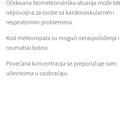
Očekivana biometeorološka situacija može biti
nepovoljna za osobe sa kardiovaskularnim i
respiratornim problemima.
Kod meteoropata su mogući neraspoloženje i
reumatski bolovi.
Povećana koncentracija se preporučuje svim
učesnicima u saobraćaju.