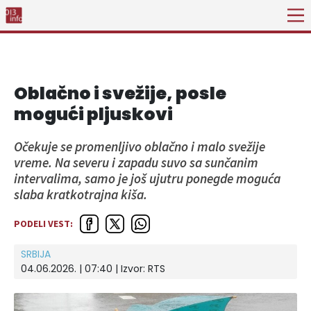
Oblačno i svežije, posle
mogući pljuskovi
Očekuje se promenljivo oblačno i malo svežije
vreme. Na severu i zapadu suvo sa sunčanim
intervalima, samo je još ujutru ponegde moguća
slaba kratkotrajna kiša.
PODELI VEST:
SRBIJA
04.06.2026. | 07:40
| Izvor:
RTS