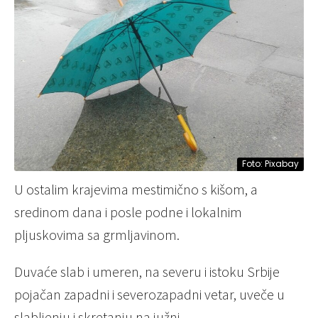
Foto: Pixabay
U ostalim krajevima mestimično s kišom, a
sredinom dana i posle podne i lokalnim
pljuskovima sa grmljavinom.
Duvaće slab i umeren, na severu i istoku Srbije
pojačan zapadni i severozapadni vetar, uveče u
slabljenju i skretanju na južni.