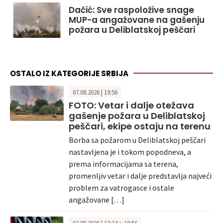
Dačić: Sve raspoložive snage
MUP-a angažovane na gašenju
požara u Deliblatskoj peščari
OSTALO IZ KATEGORIJE SRBIJA
07.08.2026 | 19:56
FOTO: Vetar i dalje otežava
gašenje požara u Deliblatskoj
peščari, ekipe ostaju na terenu
Borba sa požarom u Deliblatskoj peščari
nastavljena je i tokom popodneva, a
prema informacijama sa terena,
promenljiv vetar i dalje predstavlja najveći
problem za vatrogasce i ostale
angažovane […]