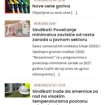
07.08.2026 | 12:34 > 19:56
Nove cene goriva
Objavljene su nove cene […]
06.08.2026 | 10:06
Sindikati: Povećanje
minimalca zavisiće od rasta
zarada u javnom sektoru
Savez samostalnih sindikata Srbije (SSSS) i
Ujedinjeni granski sindikat (UGS)
"Nezavisnost" će u pregovorima o
povećanju minimalne zarade za 2027.
godinu tražiti da taj iznos ne ugrozi
odnosprema […]
06.08.2026 | 07:22 > 12:34
Sindikati traže da smernice za
rad na visokim
temperaturama postanu