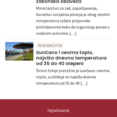
zakonska obaveza
Ministarstvo za rad, zapošljavanje,
boračka i socijalna pitanja je zbog visokih
temperatura izdalo preporuke
poslodavcima kako da organizuju posao u
ovakvim uslovima. […]
06.08.2026 | 07:18
Sunčano i veoma toplo,
najviša dnevna temperatura
od 35 do 40 stepeni
Širom Srbije pretežno je sunčano i veoma
toplo, a očekuje se najviša dnevna
temperatura od 35 do 40 […]
Oglašavanje