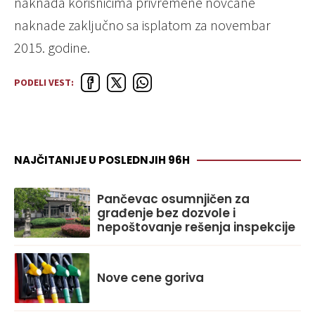
naknada korisnicima privremene novčane
naknade zaključno sa isplatom za novembar
2015. godine.
PODELI VEST:
NAJČITANIJE U POSLEDNJIH 96H
Pančevac osumnjičen za
građenje bez dozvole i
nepoštovanje rešenja inspekcije
Nove cene goriva