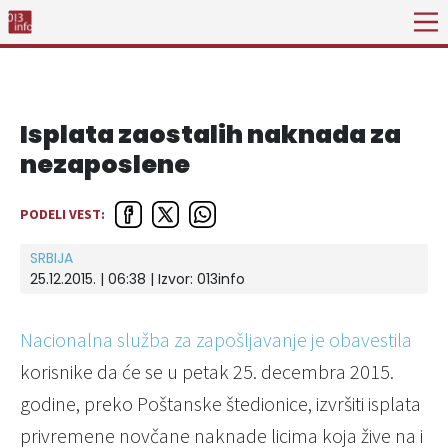
Isplata zaostalih naknada za
nezaposlene
PODELI VEST:
SRBIJA
25.12.2015. | 06:38 | Izvor:
013info
Nacionalna služba za zapošljavanje je obavestila
korisnike da će se u petak 25. decembra 2015.
godine, preko Poštanske štedionice, izvršiti isplata
privremene novčane naknade licima koja žive na i