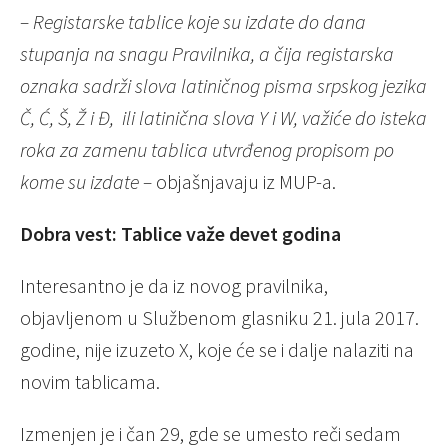
– Registarske tablice koje su izdate do dana
stupanja na snagu Pravilnika, a čija registarska
oznaka sadrži slova latiničnog pisma srpskog jezika
Č, Ć, Š, Ž i Đ, ili latinična slova Y i W, važiće do isteka
roka za zamenu tablica utvrđenog propisom po
kome su izdate –
objašnjavaju iz MUP-a.
Dobra
vest:
Tablice važe devet godina
Interesantno je da iz novog pravilnika,
objavljenom u Službenom glasniku 21. jula 2017.
godine, nije izuzeto X, koje će se i dalje nalaziti na
novim tablicama.
Izmenjen je i čan 29, gde se umesto reči sedam