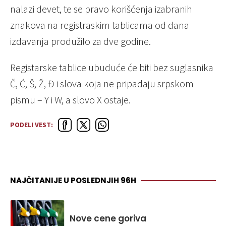
nalazi devet, te se pravo korišćenja izabranih
znakova na registraskim tablicama od dana
izdavanja produžilo za dve godine.
Registarske tablice ubuduće će biti bez suglasnika
Č, Ć, Š, Ž, Đ i slova koja ne pripadaju srpskom
pismu – Y i W, a slovo X ostaje.
PODELI VEST:
NAJČITANIJE U POSLEDNJIH 96H
Nove cene goriva