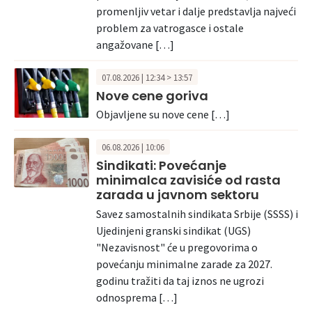
promenljiv vetar i dalje predstavlja najveći
problem za vatrogasce i ostale
angažovane […]
07.08.2026 | 12:34 > 13:57
Nove cene goriva
Objavljene su nove cene […]
06.08.2026 | 10:06
Sindikati: Povećanje
minimalca zavisiće od rasta
zarada u javnom sektoru
Savez samostalnih sindikata Srbije (SSSS) i
Ujedinjeni granski sindikat (UGS)
"Nezavisnost" će u pregovorima o
povećanju minimalne zarade za 2027.
godinu tražiti da taj iznos ne ugrozi
odnosprema […]