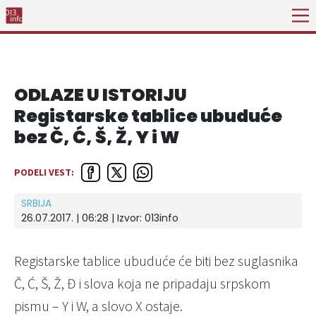
ODLAZE U ISTORIJU
Registarske tablice ubuduće
bez Č, Ć, Š, Ž, Y i W
PODELI VEST:
SRBIJA
26.07.2017. | 06:28 | Izvor:
013info
Registarske tablice ubuduće će biti bez suglasnika
Č, Ć, Š, Ž, Đ i slova koja ne pripadaju srpskom
pismu – Y i W, a slovo X ostaje.