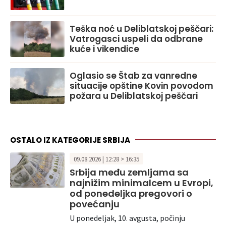
Teška noć u Deliblatskoj peščari:
Vatrogasci uspeli da odbrane
kuće i vikendice
Oglasio se Štab za vanredne
situacije opštine Kovin povodom
požara u Deliblatskoj peščari
OSTALO IZ KATEGORIJE SRBIJA
09.08.2026 | 12:28 > 16:35
Srbija među zemljama sa
najnižim minimalcem u Evropi,
od ponedeljka pregovori o
povećanju
U ponedeljak, 10. avgusta, počinju