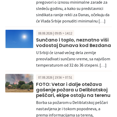
pregovori o iznosu minimalne zarade za
sledeću godinu, a kako su predstavnici
sindikata ranije rekli za Danas, očekuju da
će Vlada Srbije ponuditi minimalnu […]
08.08.2026 | 09:05 > 14:12
Sunčano i toplo, neznatno viši
vodostaj Dunava kod Bezdana
U Srbiji će iznad većeg dela zemlje
preovlađivati sunčano vreme, sa najvišom
temperaturom od 32 do 36 stepeni. […]
07.08.2026 | 19:56 > 07:51
FOTO: Vetar i dalje otežava
gašenje požara u Deliblatskoj
peščari, ekipe ostaju na terenu
Borba sa požarom u Deliblatskoj peščari
nastavljena je i tokom popodneva, a
prema informacijama sa terena,