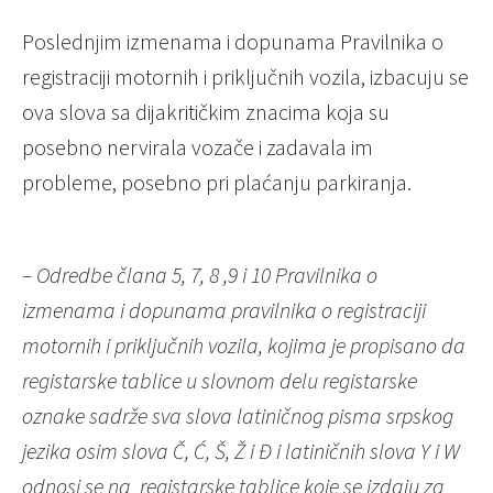
Poslednjim izmenama i dopunama Pravilnika o
registraciji motornih i priključnih vozila, izbacuju se
ova slova sa dijakritičkim znacima koja su
posebno nervirala vozače i zadavala im
probleme, posebno pri plaćanju parkiranja.
– Odredbe člana 5, 7, 8 ,9 i 10 Pravilnika o
izmenama i dopunama pravilnika o registraciji
motornih i priključnih vozila, kojima je propisano da
registarske tablice u slovnom delu registarske
oznake sadrže sva slova latiničnog pisma srpskog
jezika osim slova Č, Ć, Š, Ž i Đ i latiničnih slova Y i W
odnosi se na registarske tablice koje se izdaju za