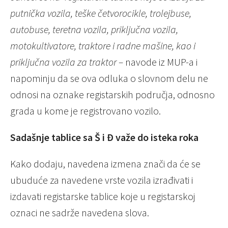
putnička vozila, teške četvorocikle, trolejbuse,
autobuse, teretna vozila, priključna vozila,
motokultivatore, traktore i radne mašine, kao i
priključna vozila za traktor –
navode iz MUP-a i
napominju da se ova odluka o slovnom delu ne
odnosi na oznake registarskih područja, odnosno
grada u kome je registrovano vozilo.
Sadašnje tablice sa Š i Đ važe do isteka roka
Kako dodaju, navedena izmena znači da će se
ubuduće za navedene vrste vozila izrađivati i
izdavati registarske tablice koje u registarskoj
oznaci ne sadrže navedena slova.