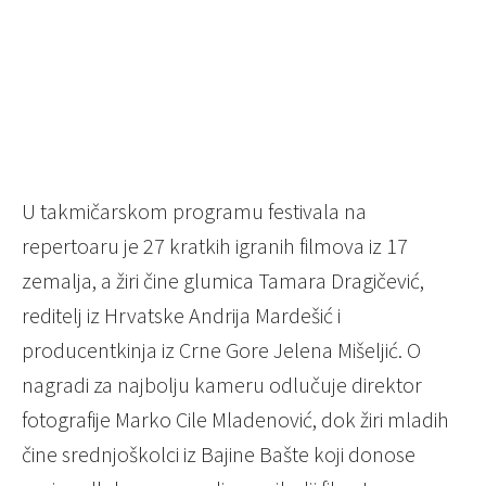
U takmičarskom programu festivala na
repertoaru je 27 kratkih igranih filmova iz 17
zemalja, a žiri čine glumica Tamara Dragičević,
reditelj iz Hrvatske Andrija Mardešić i
producentkinja iz Crne Gore Jelena Mišeljić. O
nagradi za najbolju kameru odlučuje direktor
fotografije Marko Cile Mladenović, dok žiri mladih
čine srednjoškolci iz Bajine Bašte koji donose