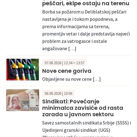
peščari, ekipe ostaju na terenu
Borba sa požarom u Deliblatskoj peščari
nastavljena je i tokom popodneva, a
prema informacijama sa terena,
promenljiv vetar i dalje predstavlja najveći
problem za vatrogasce i ostale
angažovane […]
07.08.2026 | 12:34 > 13:57
Nove cene goriva
Objavljene su nove cene […]
06.08.2026 | 10:06
Sindikati: Povećanje
minimalca zavisiće od rasta
zarada u javnom sektoru
Savez samostalnih sindikata Srbije (SSSS) i
Ujedinjeni granski sindikat (UGS)