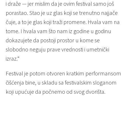
i draže — jer mislim da je ovim festival samo još
porastao. Stao je uz glas koji se trenutno najjače
čuje, a to je glas koji traži promene. Hvala vam na
tome. I hvala vam što nam iz godine u godinu
dokazujete da postoji prostor u kome se
slobodno neguju prave vrednosti i umetnički
izraz.“
Festival je potom otvoren kratkim performansom
čišćenja bine, u skladu sa festivalskim sloganom
koji upućuje da počnemo od svog dvorišta.