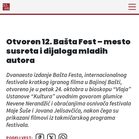
Otvoren 12. Bašta Fest – mesto
susreta i dijaloga mladih
autora
Dvanaesto izdanje Bašta Festa, internacionalnog
festivala kratkog igranog filma u Bajinoj Bašti,
otvoreno je u petak 24. oktobra u bioskopu “Vlaja”
Ustanove “Kultura” uvodnim govorom glumice
Nevene Nerandžić i obraćanjima osnivača festivala
Maje Šuše i Jovana Jelisavčića, nakon čega su
prikazani filmovi iz takmičarskog programa
festivala.
PODELI VEST: