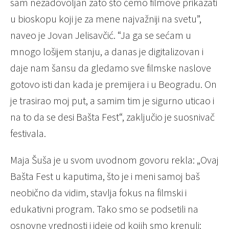
sam nezadovoljan zato što ćemo filmove prikazati
u bioskopu koji je za mene najvažniji na svetu”,
naveo je Jovan Jelisavčić. “Ja ga se sećam u
mnogo lošijem stanju, a danas je digitalizovan i
daje nam šansu da gledamo sve filmske naslove
gotovo isti dan kada je premijera i u Beogradu. On
je trasirao moj put, a samim tim je sigurno uticao i
na to da se desi Bašta Fest“, zaključio je suosnivač
festivala.
Maja Šuša je u svom uvodnom govoru rekla: „Ovaj
Bašta Fest u kaputima, što je i meni samoj baš
neobično da vidim, stavlja fokus na filmski i
edukativni program. Tako smo se podsetili na
osnovne vrednosti i ideje od kojih smo krenuli: