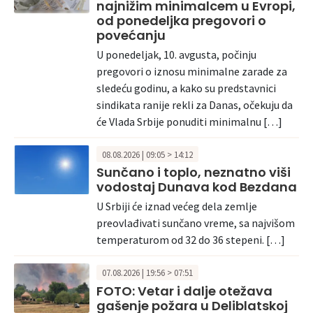
najnižim minimalcem u Evropi,
od ponedeljka pregovori o
povećanju
U ponedeljak, 10. avgusta, počinju
pregovori o iznosu minimalne zarade za
sledeću godinu, a kako su predstavnici
sindikata ranije rekli za Danas, očekuju da
će Vlada Srbije ponuditi minimalnu […]
08.08.2026 | 09:05 > 14:12
Sunčano i toplo, neznatno viši
vodostaj Dunava kod Bezdana
U Srbiji će iznad većeg dela zemlje
preovlađivati sunčano vreme, sa najvišom
temperaturom od 32 do 36 stepeni. […]
07.08.2026 | 19:56 > 07:51
FOTO: Vetar i dalje otežava
gašenje požara u Deliblatskoj