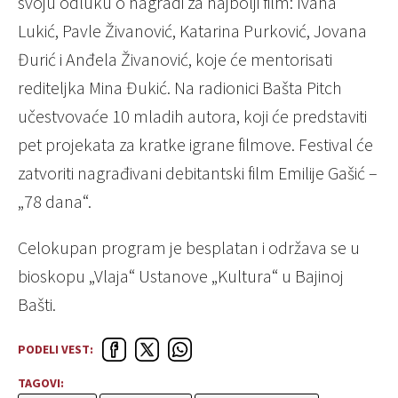
svoju odluku o nagradi za najbolji film: Ivana
Lukić, Pavle Živanović, Katarina Purković, Jovana
Đurić i Anđela Živanović, koje će mentorisati
rediteljka Mina Đukić. Na radionici Bašta Pitch
učestvovaće 10 mladih autora, koji će predstaviti
pet projekata za kratke igrane filmove. Festival će
zatvoriti nagrađivani debitantski film Emilije Gašić –
„78 dana“.
Celokupan program je besplatan i održava se u
bioskopu „Vlaja“ Ustanove „Kultura“ u Bajinoj
Bašti.
PODELI VEST:
TAGOVI: