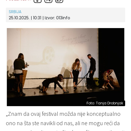
SRBIJA
25.10.2025. | 10:31 | Izvor:
013info
Foto: Tanja Drobnjak
„Znam da ovaj festival možda nije konceptualno
ono na šta ste navikli od nas, ali ne mogu reći da