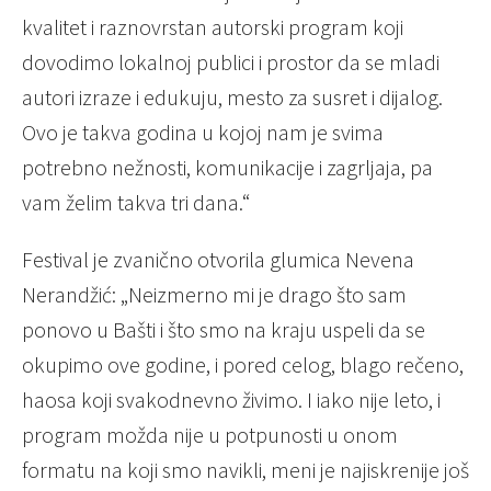
kvalitet i raznovrstan autorski program koji
dovodimo lokalnoj publici i prostor da se mladi
autori izraze i edukuju, mesto za susret i dijalog.
Ovo je takva godina u kojoj nam je svima
potrebno nežnosti, komunikacije i zagrljaja, pa
vam želim takva tri dana.“
Festival je zvanično otvorila glumica Nevena
Nerandžić: „Neizmerno mi je drago što sam
ponovo u Bašti i što smo na kraju uspeli da se
okupimo ove godine, i pored celog, blago rečeno,
haosa koji svakodnevno živimo. I iako nije leto, i
program možda nije u potpunosti u onom
formatu na koji smo navikli, meni je najiskrenije još