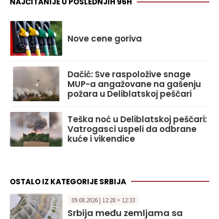
NAJČITANIJE U POSLEDNJIH 96H
Nove cene goriva
Dačić: Sve raspoložive snage
MUP-a angažovane na gašenju
požara u Deliblatskoj peščari
Teška noć u Deliblatskoj peščari:
Vatrogasci uspeli da odbrane
kuće i vikendice
OSTALO IZ KATEGORIJE SRBIJA
09.08.2026 | 12:28 > 12:33
Srbija među zemljama sa