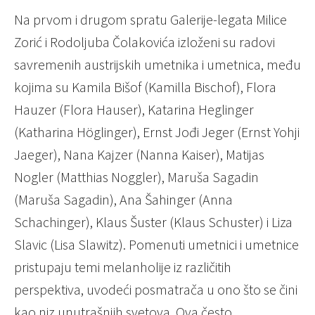
Na prvom i drugom spratu Galerije-legata Milice
Zorić i Rodoljuba Čolakovića izloženi su radovi
savremenih austrijskih umetnika i umetnica, među
kojima su Kamila Bišof (Kamilla Bischof), Flora
Hauzer (Flora Hauser), Katarina Heglinger
(Katharina Höglinger), Ernst Jođi Jeger (Ernst Yohji
Jaeger), Nana Kajzer (Nanna Kaiser), Matijas
Nogler (Matthias Noggler), Maruša Sagadin
(Maruša Sagadin), Ana Šahinger (Anna
Schachinger), Klaus Šuster (Klaus Schuster) i Liza
Slavic (Lisa Slawitz). Pomenuti umetnici i umetnice
pristupaju temi melanholije iz različitih
perspektiva, uvodeći posmatrača u ono što se čini
kao niz unutrašnjih svetova. Ova često