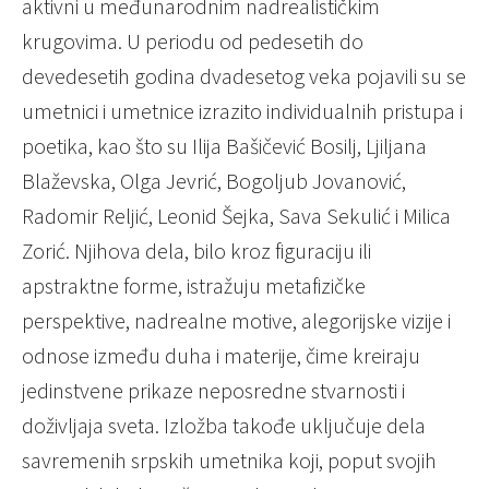
aktivni u međunarodnim nadrealističkim
krugovima. U periodu od pedesetih do
devedesetih godina dvadesetog veka pojavili su se
umetnici i umetnice izrazito individualnih pristupa i
poetika, kao što su Ilija Bašičević Bosilj, Ljiljana
Blaževska, Olga Jevrić, Bogoljub Jovanović,
Radomir Reljić, Leonid Šejka, Sava Sekulić i Milica
Zorić. Njihova dela, bilo kroz figuraciju ili
apstraktne forme, istražuju metafizičke
perspektive, nadrealne motive, alegorijske vizije i
odnose između duha i materije, čime kreiraju
jedinstvene prikaze neposredne stvarnosti i
doživljaja sveta. Izložba takođe uključuje dela
savremenih srpskih umetnika koji, poput svojih