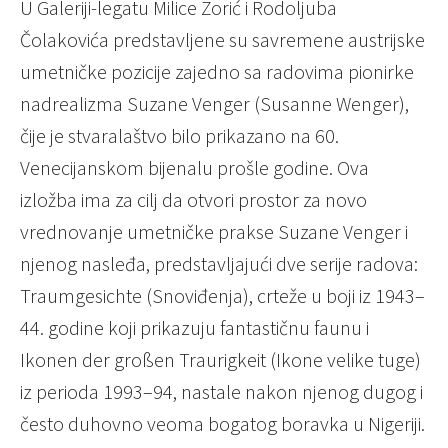
U Galeriji-legatu Milice Zorić i Rodoljuba
Čolakovića predstavljene su savremene austrijske
umetničke pozicije zajedno sa radovima pionirke
nadrealizma Suzane Venger (Susanne Wenger),
čije je stvaralaštvo bilo prikazano na 60.
Venecijanskom bijenalu prošle godine. Ova
izložba ima za cilj da otvori prostor za novo
vrednovanje umetničke prakse Suzane Venger i
njenog nasleđa, predstavljajući dve serije radova:
Traumgesichte (Snoviđenja), crteže u boji iz 1943–
44. godine koji prikazuju fantastičnu faunu i
Ikonen der großen Traurigkeit (Ikone velike tuge)
iz perioda 1993–94, nastale nakon njenog dugog i
često duhovno veoma bogatog boravka u Nigeriji.