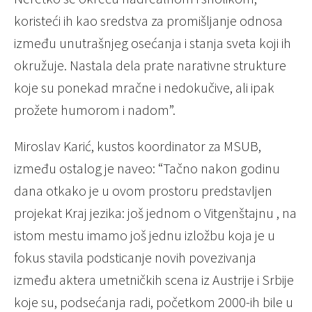
koristeći ih kao sredstva za promišljanje odnosa
između unutrašnjeg osećanja i stanja sveta koji ih
okružuje. Nastala dela prate narativne strukture
koje su ponekad mračne i nedokučive, ali ipak
prožete humorom i nadom”.
Miroslav Karić, kustos koordinator za MSUB,
između ostalog je naveo: “Tačno nakon godinu
dana otkako je u ovom prostoru predstavljen
projekat Kraj jezika: još jednom o Vitgenštajnu , na
istom mestu imamo još jednu izložbu koja je u
fokus stavila podsticanje novih povezivanja
između aktera umetničkih scena iz Austrije i Srbije
koje su, podsećanja radi, početkom 2000-ih bile u