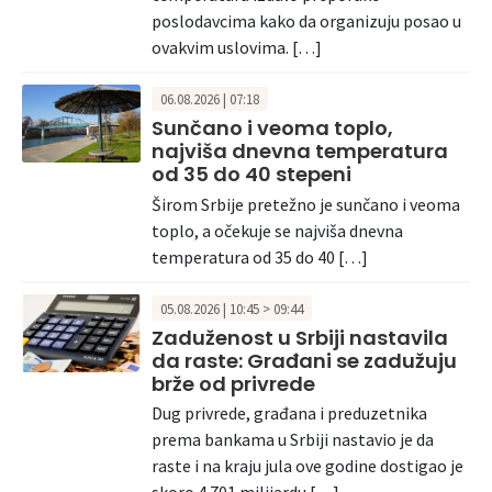
poslodavcima kako da organizuju posao u
ovakvim uslovima. […]
06.08.2026 | 07:18
Sunčano i veoma toplo,
najviša dnevna temperatura
od 35 do 40 stepeni
Širom Srbije pretežno je sunčano i veoma
toplo, a očekuje se najviša dnevna
temperatura od 35 do 40 […]
05.08.2026 | 10:45 > 09:44
Zaduženost u Srbiji nastavila
da raste: Građani se zadužuju
brže od privrede
Dug privrede, građana i preduzetnika
prema bankama u Srbiji nastavio je da
raste i na kraju jula ove godine dostigao je