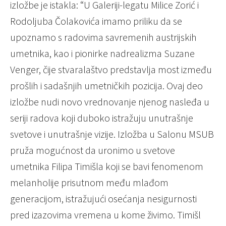
izložbe je istakla: “U Galeriji-legatu Milice Zorić i
Rodoljuba Čolakovića imamo priliku da se
upoznamo s radovima savremenih austrijskih
umetnika, kao i pionirke nadrealizma Suzane
Venger, čije stvaralaštvo predstavlja most između
prošlih i sadašnjih umetničkih pozicija. Ovaj deo
izložbe nudi novo vrednovanje njenog nasleđa u
seriji radova koji duboko istražuju unutrašnje
svetove i unutrašnje vizije. Izložba u Salonu MSUB
pruža mogućnost da uronimo u svetove
umetnika Filipa Timišla koji se bavi fenomenom
melanholije prisutnom među mlađom
generacijom, istražujući osećanja nesigurnosti
pred izazovima vremena u kome živimo. Timišl