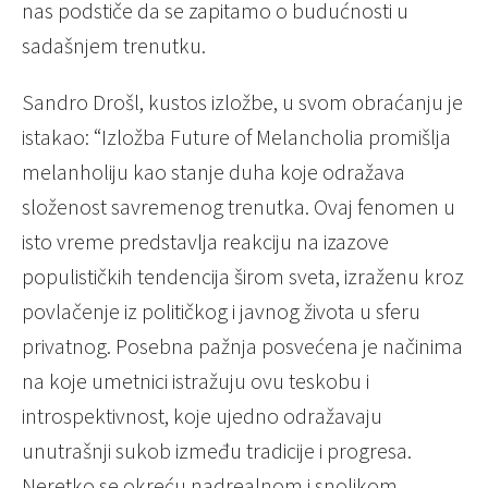
nas podstiče da se zapitamo o budućnosti u
sadašnjem trenutku.
Sandro Drošl, kustos izložbe, u svom obraćanju je
istakao: “Izložba Future of Melancholia promišlja
melanholiju kao stanje duha koje odražava
složenost savremenog trenutka. Ovaj fenomen u
isto vreme predstavlja reakciju na izazove
populističkih tendencija širom sveta, izraženu kroz
povlačenje iz političkog i javnog života u sferu
privatnog. Posebna pažnja posvećena je načinima
na koje umetnici istražuju ovu teskobu i
introspektivnost, koje ujedno odražavaju
unutrašnji sukob između tradicije i progresa.
Neretko se okreću nadrealnom i snolikom,