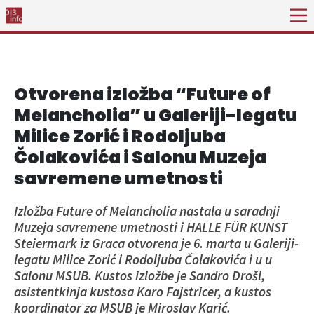
Otvorena izložba “Future of
Melancholia” u Galeriji-legatu
Milice Zorić i Rodoljuba
Čolakovića i Salonu Muzeja
savremene umetnosti
Izložba Future of Melancholia nastala u saradnji
Muzeja savremene umetnosti i HALLE FÜR KUNST
Steiermark iz Graca otvorena je 6. marta u Galeriji-
legatu Milice Zorić i Rodoljuba Čolakovića i u u
Salonu MSUB. Kustos izložbe je Sandro Drošl,
asistentkinja kustosa Karo Fajstricer, a kustos
koordinator za MSUB je Miroslav Karić.