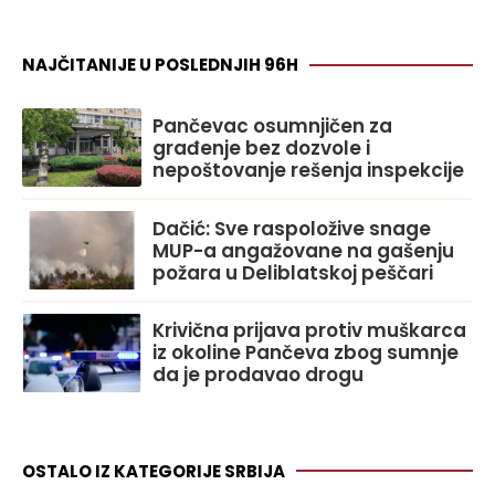
NAJČITANIJE U POSLEDNJIH 96H
Pančevac osumnjičen za
građenje bez dozvole i
nepoštovanje rešenja inspekcije
Dačić: Sve raspoložive snage
MUP-a angažovane na gašenju
požara u Deliblatskoj peščari
Krivična prijava protiv muškarca
iz okoline Pančeva zbog sumnje
da je prodavao drogu
OSTALO IZ KATEGORIJE SRBIJA