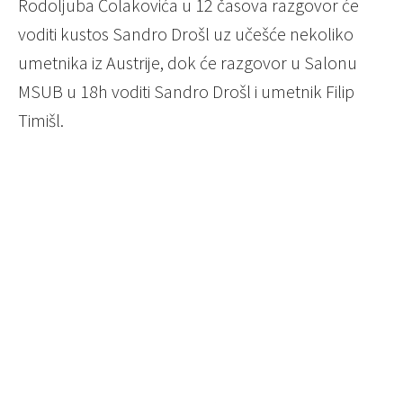
Rodoljuba Čolakovića u 12 časova razgovor će
voditi kustos Sandro Drošl uz učešće nekoliko
umetnika iz Austrije, dok će razgovor u Salonu
MSUB u 18h voditi Sandro Drošl i umetnik Filip
Timišl.