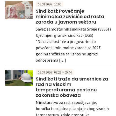
06.08.2026 | 10:06
Sindikati: Povećanje
minimalca zavisiće od rasta
zarada u javnom sektoru
Savez samostalnih sindikata Srbije (SSSS) i
Ujedinjeni granski sindikat (UGS)
"Nezavisnost" će u pregovorima o
povećanju minimalne zarade za 2027.
godinu tražiti da taj iznos ne ugrozi
odnosprema […]
06.08.2026 | 07:22 > 09:44
Sindikati traže da smernice za
rad na visokim
temperaturama postanu
zakonska obaveza
Ministarstvo za rad, zapošljavanje,
boračka i socijalna pitanja je zbog visokih
temperatura izdalo preporuke