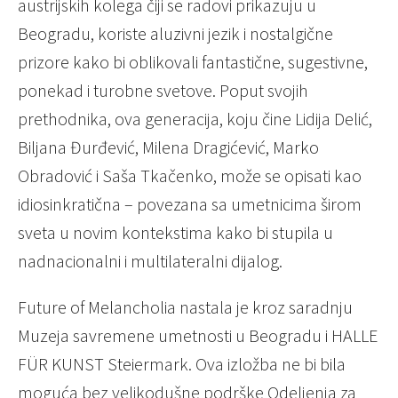
austrijskih kolega čiji se radovi prikazuju u
Beogradu, koriste aluzivni jezik i nostalgične
prizore kako bi oblikovali fantastične, sugestivne,
ponekad i turobne svetove. Poput svojih
prethodnika, ova generacija, koju čine Lidija Delić,
Biljana Đurđević, Milena Dragićević, Marko
Obradović i Saša Tkačenko, može se opisati kao
idiosinkratična – povezana sa umetnicima širom
sveta u novim kontekstima kako bi stupila u
nadnacionalni i multilateralni dijalog.
Future of Melancholia nastala je kroz saradnju
Muzeja savremene umetnosti u Beogradu i HALLE
FÜR KUNST Steiermark. Ova izložba ne bi bila
moguća bez velikodušne podrške Odeljenja za