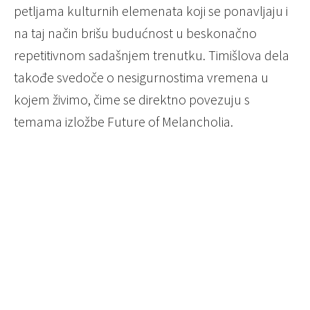
petljama kulturnih elemenata koji se ponavljaju i
na taj način brišu budućnost u beskonačno
repetitivnom sadašnjem trenutku. Timišlova dela
takođe svedoče o nesigurnostima vremena u
kojem živimo, čime se direktno povezuju s
temama izložbe Future of Melancholia.