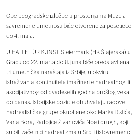
Obe beogradske izložbe u prostorijama Muzeja
savremene umetnosti biće otvorene za posetioce
do 4. maja.
U HALLE FÜR KUNST Steiermark (HK Štajerska) u
Gracu od 22. marta do 8. juna biće predstavljena
tri umetnička naraštaja iz Srbije, u okviru
istraživanja kontinuiteta imažinerije nadrealnog ili
asocijativnog od dvadesetih godina prošlog veka
do danas. Istorijske pozicije obuhvataju radove
nadrealističke grupe okupljene oko Marka Ristića,
Vana Bora, Radojice Živanovića Noe i drugih, koji
su bili začetnici nadrealizma u Srbiji i istovremeno