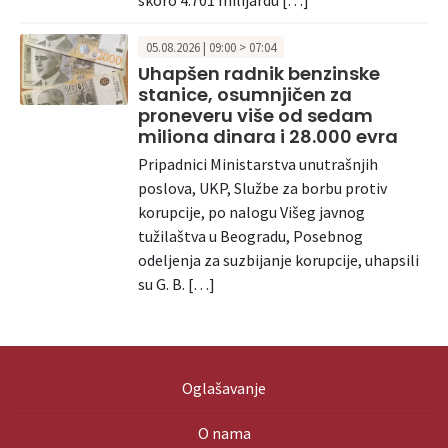
skoro 4.701 milijardu […]
05.08.2026 | 09:00 > 07:04
Uhapšen radnik benzinske
stanice, osumnjičen za
proneveru više od sedam
miliona dinara i 28.000 evra
Pripadnici Ministarstva unutrašnjih
poslova, UKP, Službe za borbu protiv
korupcije, po nalogu Višeg javnog
tužilaštva u Beogradu, Posebnog
odeljenja za suzbijanje korupcije, uhapsili
su G. B. […]
Oglašavanje
O nama