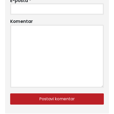
E-pošta
*
Komentar