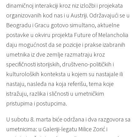
dinamičnoj interakciji kroz niz izložbi i projekata
organizovanih kod nas i u Austriji. Održavajući se u
Beogradu i Gracu gotovo simultano, aktuelne
postavke u okviru projekta Future of Melancholia
daju mogućnost da se pozicije i prakse izabranih
umetnika iz dve zemlje razmatraju kroz
specifičnosti istorijskih, društveno-političkih i
kulturoloških konteksta u kojem su nastajale ili
nastaju, nasleđa na koja referišu, tema koje
istražuju, razlika i sličnosti u umetničkim
pristupima i postupcima.
U subotu 8. marta biće održana i dva razgovora sa
umetnicima: u Galeriji-legatu Milice Zorić i