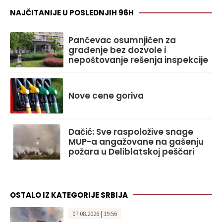
NAJČITANIJE U POSLEDNJIH 96H
Pančevac osumnjičen za
građenje bez dozvole i
nepoštovanje rešenja inspekcije
Nove cene goriva
Dačić: Sve raspoložive snage
MUP-a angažovane na gašenju
požara u Deliblatskoj peščari
OSTALO IZ KATEGORIJE SRBIJA
07.08.2026 | 19:56