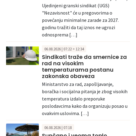
Ujedinjeni granski sindikat (UGS)
"Nezavisnost" će u pregovorima o
povećanju minimalne zarade za 2027.
godinu tražiti da taj iznos ne ugrozi
odnosprema […]
06.08.2026 | 07:22 > 12:34
Sindikati traže da smernice za
rad na visokim
temperaturama postanu
zakonska obaveza
Ministarstvo za rad, zapošljavanje,
boračka i socijalna pitanja je zbog visokih
temperatura izdalo preporuke
poslodavcima kako da organizuju posao u
ovakvim uslovima. […]
06.08.2026 | 07:18
Sunčano i veoma toplo,