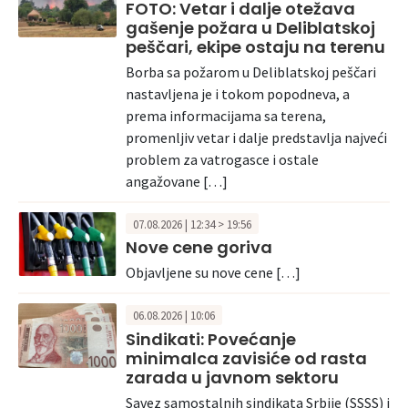
FOTO: Vetar i dalje otežava
gašenje požara u Deliblatskoj
peščari, ekipe ostaju na terenu
Borba sa požarom u Deliblatskoj peščari
nastavljena je i tokom popodneva, a
prema informacijama sa terena,
promenljiv vetar i dalje predstavlja najveći
problem za vatrogasce i ostale
angažovane […]
07.08.2026 | 12:34 > 19:56
Nove cene goriva
Objavljene su nove cene […]
06.08.2026 | 10:06
Sindikati: Povećanje
minimalca zavisiće od rasta
zarada u javnom sektoru
Savez samostalnih sindikata Srbije (SSSS) i