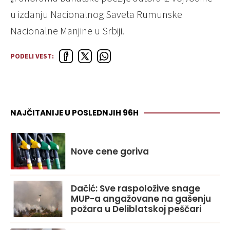
u izdanju Nacionalnog Saveta Rumunske
Nacionalne Manjine u Srbiji.
PODELI VEST:
NAJČITANIJE U POSLEDNJIH 96H
Nove cene goriva
Dačić: Sve raspoložive snage
MUP-a angažovane na gašenju
požara u Deliblatskoj peščari