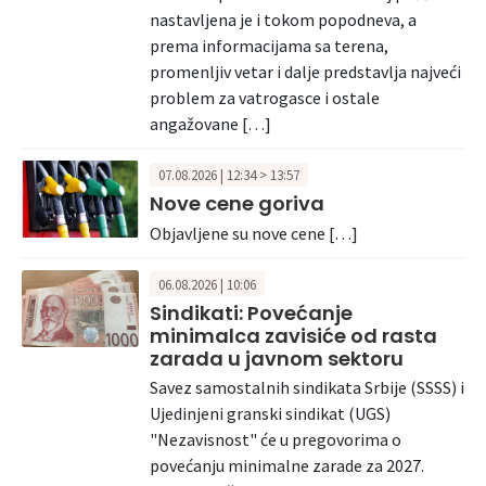
nastavljena je i tokom popodneva, a
prema informacijama sa terena,
promenljiv vetar i dalje predstavlja najveći
problem za vatrogasce i ostale
angažovane […]
07.08.2026 | 12:34 > 13:57
Nove cene goriva
Objavljene su nove cene […]
06.08.2026 | 10:06
Sindikati: Povećanje
minimalca zavisiće od rasta
zarada u javnom sektoru
Savez samostalnih sindikata Srbije (SSSS) i
Ujedinjeni granski sindikat (UGS)
"Nezavisnost" će u pregovorima o
povećanju minimalne zarade za 2027.