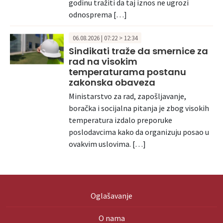
godinu tražiti da taj iznos ne ugrozi
odnosprema […]
06.08.2026 | 07:22 > 12:34
Sindikati traže da smernice za
rad na visokim
temperaturama postanu
zakonska obaveza
Ministarstvo za rad, zapošljavanje,
boračka i socijalna pitanja je zbog visokih
temperatura izdalo preporuke
poslodavcima kako da organizuju posao u
ovakvim uslovima. […]
Oglašavanje
O nama