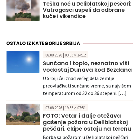
Teška noć u Deliblatskoj peščari:
Vatrogasci uspeli da odbrane
kuće i vikendice
OSTALO IZ KATEGORIJE SRBIJA
08.08.2026 | 09:05 > 14:12
Sunčano i toplo, neznatno viši
vodostaj Dunava kod Bezdana
U Srbiji će iznad većeg dela zemlje
preovlađivati sunčano vreme, sa najvišom
temperaturom od 32 do 36 stepeni. […]
07.08.2026 | 19:56 > 07:51
FOTO: Vetar i dalje otežava
gašenje požara u Deliblatskoj
peščari, ekipe ostaju na terenu
Borba sa požarom u Deliblatskoj peščari