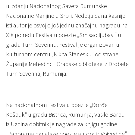
u izdanju Nacionalnog Saveta Rumunske
Nacionalne Manjine u Srbiji. Nedelju dana kasnije
isti autor je osvojio još jednu značajnu nagradu na
XIX po redu Festivalu poezije „Smisao ljubavi“ u
gradu Turn Severinu. Festival je organizovan u
kulturnom centru „Nikita Stanesku“ od strane
Županije Mehedinci i Gradske biblioteke iz Drobete
Turn Severina, Rumunija.
Na nacionalnom Festivalu poezije „Đorđe
Košbuk“ u gradu Bistrica, Rumunija, Vasile Barbu
iz Uzdina dobitnik je nagrade za knjigu godine
„Panorama banatske poezije autora iz Vojvodine“