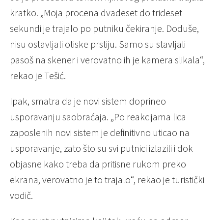
kratko. „Moja procena dvadeset do trideset
sekundi je trajalo po putniku čekiranje. Doduše,
nisu ostavljali otiske prstiju. Samo su stavljali
pasoš na skener i verovatno ih je kamera slikala“,
rekao je Tešić.
Ipak, smatra da je novi sistem doprineo
usporavanju saobraćaja. „Po reakcijama lica
zaposlenih novi sistem je definitivno uticao na
usporavanje, zato što su svi putnici izlazili i dok
objasne kako treba da pritisne rukom preko
ekrana, verovatno je to trajalo“, rekao je turistički
vodič.