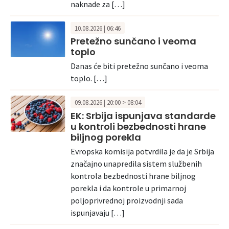
naknade za […]
10.08.2026 | 06:46
Pretežno sunčano i veoma
toplo
Danas će biti pretežno sunčano i veoma
toplo. […]
09.08.2026 | 20:00 > 08:04
EK: Srbija ispunjava standarde
u kontroli bezbednosti hrane
biljnog porekla
Evropska komisija potvrdila je da je Srbija
značajno unapredila sistem službenih
kontrola bezbednosti hrane biljnog
porekla i da kontrole u primarnoj
poljoprivrednoj proizvodnji sada
ispunjavaju […]