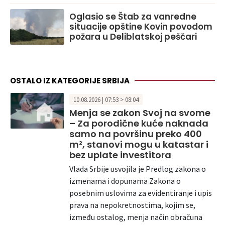
Oglasio se Štab za vanredne
situacije opštine Kovin povodom
požara u Deliblatskoj peščari
OSTALO IZ KATEGORIJE SRBIJA
10.08.2026 | 07:53 > 08:04
Menja se zakon Svoj na svome
– Za porodične kuće naknada
samo na površinu preko 400
m², stanovi mogu u katastar i
bez uplate investitora
Vlada Srbije usvojila je Predlog zakona o
izmenama i dopunama Zakona o
posebnim uslovima za evidentiranje i upis
prava na nepokretnostima, kojim se,
između ostalog, menja način obračuna