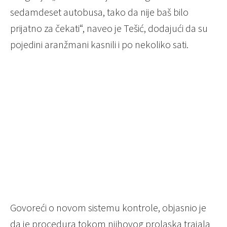
sedamdeset autobusa, tako da nije baš bilo
prijatno za čekati“, naveo je Tešić, dodajući da su
pojedini aranžmani kasnili i po nekoliko sati.
Govoreći o novom sistemu kontrole, objasnio je
da je procedura tokom njihovog prolaska trajala