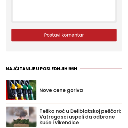
NAJČITANIJE U POSLEDNJIH 96H
Nove cene goriva
Teška noć u Deliblatskoj peščari:
Vatrogasci uspeli da odbrane
kuće i vikendice