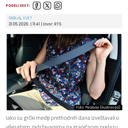
PODELI VEST:
SRBIJA
,
SVET
31.05.2026. | 11:41
| Izvor:
RTS
Foto: Pixabay (ilustracija)
Iako su grčki mediji prethodnih dana izveštavali o
višesatnim zadržavanjima na graničnom prelazu