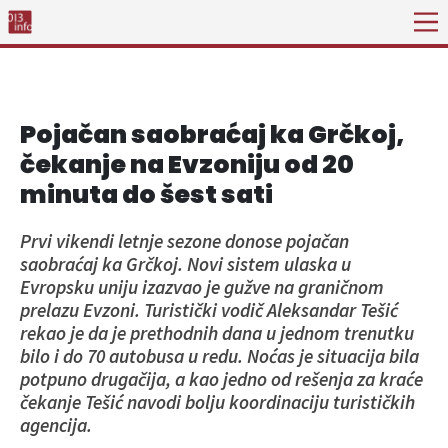
Pojačan saobraćaj ka Grčkoj,
čekanje na Evzoniju od 20
minuta do šest sati
Prvi vikendi letnje sezone donose pojačan
saobraćaj ka Grčkoj. Novi sistem ulaska u
Evropsku uniju izazvao je gužve na graničnom
prelazu Evzoni. Turistički vodič Aleksandar Tešić
rekao je da je prethodnih dana u jednom trenutku
bilo i do 70 autobusa u redu. Noćas je situacija bila
potpuno drugačija, a kao jedno od rešenja za kraće
čekanje Tešić navodi bolju koordinaciju turističkih
agencija.