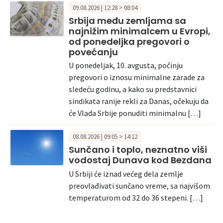
09.08.2026 | 12:28 > 08:04
Srbija među zemljama sa
najnižim minimalcem u Evropi,
od ponedeljka pregovori o
povećanju
U ponedeljak, 10. avgusta, počinju
pregovori o iznosu minimalne zarade za
sledeću godinu, a kako su predstavnici
sindikata ranije rekli za Danas, očekuju da
će Vlada Srbije ponuditi minimalnu […]
08.08.2026 | 09:05 > 14:12
Sunčano i toplo, neznatno viši
vodostaj Dunava kod Bezdana
U Srbiji će iznad većeg dela zemlje
preovlađivati sunčano vreme, sa najvišom
temperaturom od 32 do 36 stepeni. […]