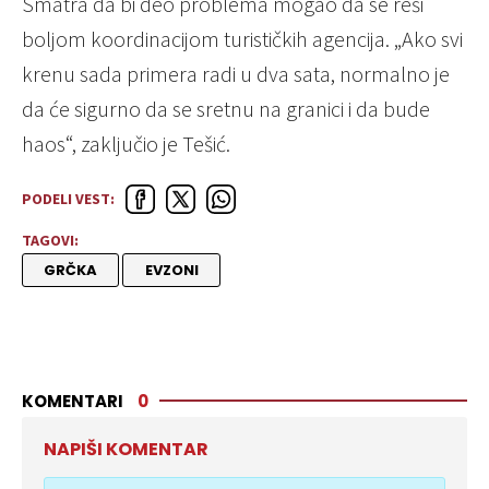
Smatra da bi deo problema mogao da se reši
boljom koordinacijom turističkih agencija. „Ako svi
krenu sada primera radi u dva sata, normalno je
da će sigurno da se sretnu na granici i da bude
haos“, zaključio je Tešić.
PODELI VEST:
TAGOVI:
GRČKA
EVZONI
KOMENTARI
0
NAPIŠI KOMENTAR