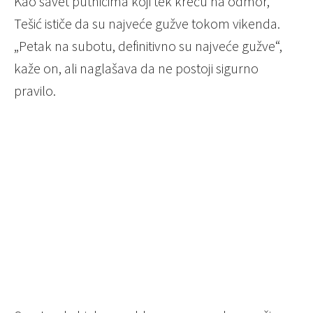
Kao savet putnicima koji tek kreću na odmor,
Tešić ističe da su najveće gužve tokom vikenda.
„Petak na subotu, definitivno su najveće gužve“,
kaže on, ali naglašava da ne postoji sigurno
pravilo.