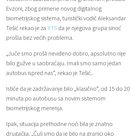
Evzoni, zbog primene novog digitalnog
biometrijskog sistema, turistički vodič Aleksandar
Tešić rekao je za
RTS
da je njegova grupa sinoć
prošla bez većih problema.
„Juče smo prošli neviđeno dobro, apsolutno nije
bilo gužve u saobraćaju. Imali smo samo jedan
autobus ispred nas“, rekao je Tešić..
Ističe da je zadržavanje bilo „klasično“, od 15 do 20
minuta po autobusu sa novim sistemom
biometrijskog merenja.
Ipak, situacija prethodne noći bila je znatno
drugačija. „Čuli smo da je bilo na granici oko