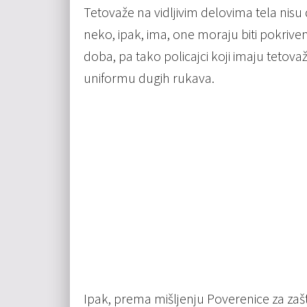
Tetovaže na vidljivim delovima tela nisu
neko, ipak, ima, one moraju biti pokriv
doba, pa tako policajci koji imaju tetov
uniformu dugih rukava.
Ipak, prema mišljenju Poverenice za zaš