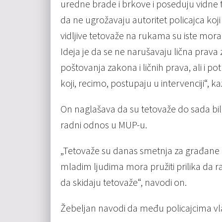
uredne brade i brkove i poseduju vidne 
da ne ugrožavaju autoritet policajca koji 
vidljive tetovaže na rukama su iste moral
Ideja je da se ne narušavaju lična prava
poštovanja zakona i ličnih prava, ali i 
koji, recimo, postupaju u intervenciji“, k
On naglašava da su tetovaže do sada bile
radni odnos u MUP-u.
„Tetovaže su danas smetnja za građane ko
mladim ljudima mora pružiti prilika da 
da skidaju tetovaže“, navodi on.
Žebeljan navodi da među policajcima vlad