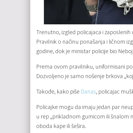
Trenutno, izgled policajaca i zaposlenih 
Pravilnik o načinu ponašanja i ličnom izg
godine, dok je ministar policije bio Nebo
Prema ovom pravilniku, uniformisani poli
Dozvoljeno je samo nošenje brkova „koji 
Takođe, kako piše
Danas
, policajac mu
Policajke mogu da imaju jedan par neup
u rep „prikladnom gumicom ili šnalom neu
oboda kape ili šešira.