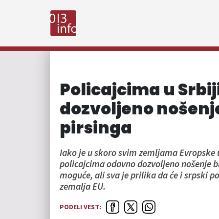
Policajcima u Srbi
dozvoljeno nošenje
pirsinga
Iako je u skoro svim zemljama Evropske 
policajcima odavno dozvoljeno nošenje bra
moguće, ali sva je prilika da će i srpski p
zemalja EU.
PODELI VEST: