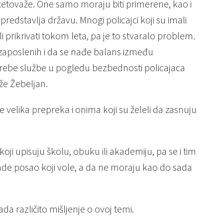
tetovaže. One samo moraju biti primerene, kao i
predstavlja državu. Mnogi policajci koji su imali
i prikrivati tokom leta, pa je to stvaralo problem.
 zaposlenih i da se nađe balans između
potrebe službe u pogledu bezbednosti policajaca
aže Žebeljan.
 velika prepreka i onima koji su želeli da zasnuju
ji upisuju školu, obuku ili akademiju, pa se i tim
rade posao koji vole, a da ne moraju kao do sada
a različito mišljenje o ovoj temi.