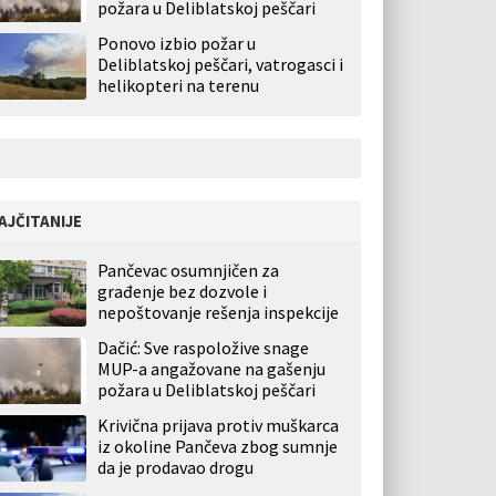
požara u Deliblatskoj peščari
Ponovo izbio požar u
Deliblatskoj peščari, vatrogasci i
helikopteri na terenu
AJČITANIJE
Pančevac osumnjičen za
građenje bez dozvole i
nepoštovanje rešenja inspekcije
Dačić: Sve raspoložive snage
MUP-a angažovane na gašenju
požara u Deliblatskoj peščari
Krivična prijava protiv muškarca
iz okoline Pančeva zbog sumnje
da je prodavao drogu