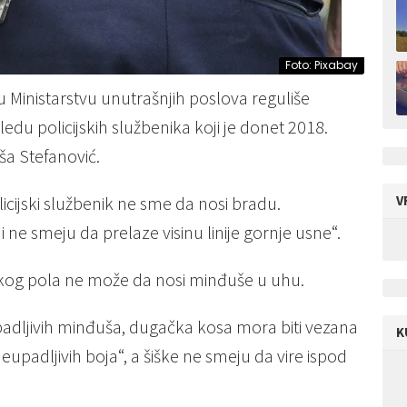
Foto: Pixabay
u Ministarstvu unutrašnjih poslova reguliše
ledu policijskih službenika koji je donet 2018.
jša Stefanović.
V
cijski službenik ne sme da nosi bradu.
ne smeju da prelaze visinu linije gornje usne“.
škog pola ne može da nosi minđuše u uhu.
adljivih minđuša, dugačka kosa mora biti vezana
K
padljivih boja“, a šiške ne smeju da vire ispod