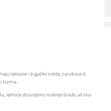
aju lakirane i dugačke nokte, narukvice ili
mo burma.
vilu, njima je dozvoljeno nošenje brade, ali ona