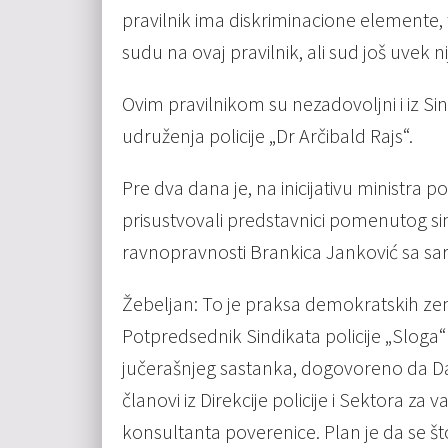
pravilnik ima diskriminacione elemente,
sudu na ovaj pravilnik, ali sud još uvek
Ovim pravilnikom su nezadovoljni i iz Sin
udruženja policije „Dr Arčibald Rajs“.
Pre dva dana je, na inicijativu ministra 
prisustvovali predstavnici pomenutog sin
ravnopravnosti Brankica Janković sa sa
Žebeljan: To je praksa demokratskih ze
Potpredsednik Sindikata policije „Sloga
jučerašnjeg sastanka, dogovoreno da Dač
članovi iz Direkcije policije i Sektora za 
konsultanta poverenice. Plan je da se št