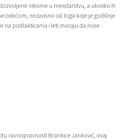
 dozvoljene nikome u ministarstvu, a ukoliko ih
ene odećom, nezavisno od toga koje je godišnje
aže na podlakticama i leti moraju da nose
titu ravnopravnosti Brankice Janković, ovaj