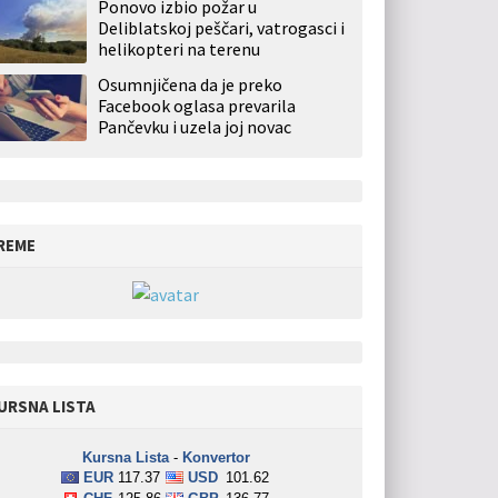
Ponovo izbio požar u
Deliblatskoj peščari, vatrogasci i
helikopteri na terenu
Osumnjičena da je preko
Facebook oglasa prevarila
Pančevku i uzela joj novac
REME
URSNA LISTA