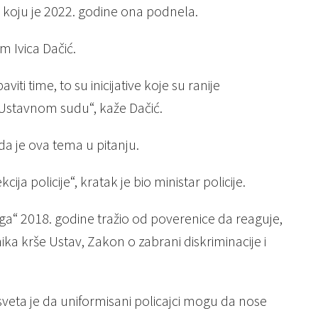
 koju je 2022. godine ona podnela.
m Ivica Dačić.
ti time, to su inicijative koje su ranije
 Ustavnom sudu“, kaže Dačić.
kada je ova tema u pitanju.
cija policije“, kratak je bio ministar policije.
loga“ 2018. godine tražio od poverenice da reaguje,
nika krše Ustav, Zakon o zabrani diskriminacije i
eta je da uniformisani policajci mogu da nose