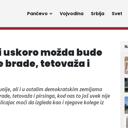
Pančevo
Vojvodina
Srbija
Svet
N
ji uskoro možda bude
 brade, tetovaža i
unije, ali i u ostalim demokratskim zemljama
de, tetovaža i pirsinga, kod nas to još uvek nije
olicajac moći da izgleda kao i njegove kolege iz