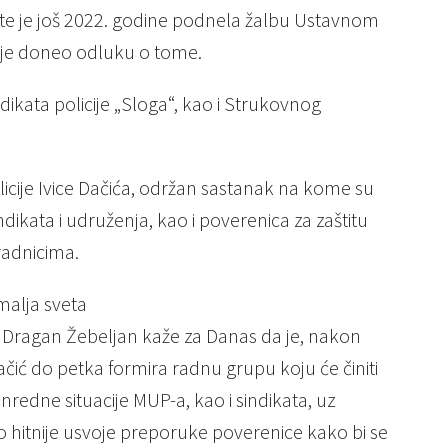
 te je još 2022. godine podnela žalbu Ustavnom
 nije doneo odluku o tome.
dikata policije „Sloga“, kao i Strukovnog
policije Ivice Dačića, održan sastanak na kome su
dikata i udruženja, kao i poverenica za zaštitu
radnicima.
malja sveta
“ Dragan Žebeljan kaže za Danas da je, nakon
ić do petka formira radnu grupu koju će činiti
vanredne situacije MUP-a, kao i sindikata, uz
o hitnije usvoje preporuke poverenice kako bi se