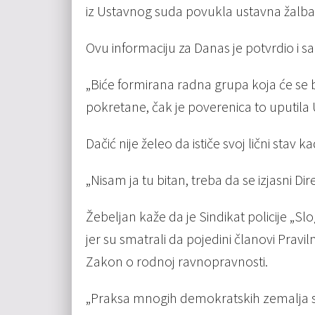
iz Ustavnog suda povukla ustavna žalba
Ovu informaciju za Danas je potvrdio i sa
„Biće formirana radna grupa koja će se bavi
pokretane, čak je poverenica to uputila
Dačić nije želeo da ističe svoj lični stav 
„Nisam ja tu bitan, treba da se izjasni Direk
Žebeljan kaže da je Sindikat policije „S
jer su smatrali da pojedini članovi Pravil
Zakon o rodnoj ravnopravnosti.
„Praksa mnogih demokratskih zemalja sv