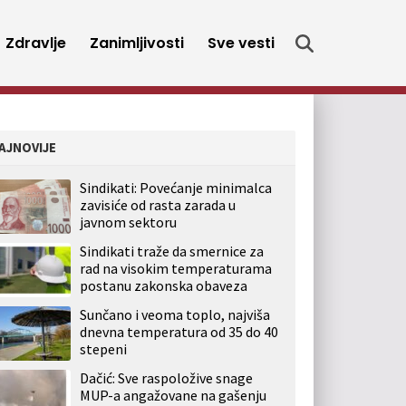
Zdravlje
Zanimljivosti
Sve vesti
AJNOVIJE
Sindikati: Povećanje minimalca
zavisiće od rasta zarada u
javnom sektoru
Sindikati traže da smernice za
rad na visokim temperaturama
postanu zakonska obaveza
Sunčano i veoma toplo, najviša
dnevna temperatura od 35 do 40
stepeni
Dačić: Sve raspoložive snage
MUP-a angažovane na gašenju