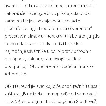
avanturi – od mikrona do moćnih konstrukcija“
zakoračiće u svet gde drvo prestaje da bude
samo materijal i postaje izvor inspiracije.
„Ekoinženjering – laboratorija na otvorenom“
predstavlja ulazak u interaktivnu laboratoriju gde
ćemo otkriti kako nauka koristi biljke kao
najmoćnije saveznike u borbi protiv prirodnih
nepogoda, dok program ovog fakulteta
upotpunjuju Otvorena vrata i vođena tura kroz
Arboretum.
Otkrijte nevidljivi svet koji diše ispod rečnih talasa i
zašto su „Bare i reke – mnogo više od samo vode
neke“. Kroz program Instituta „Siniša Stanković“,