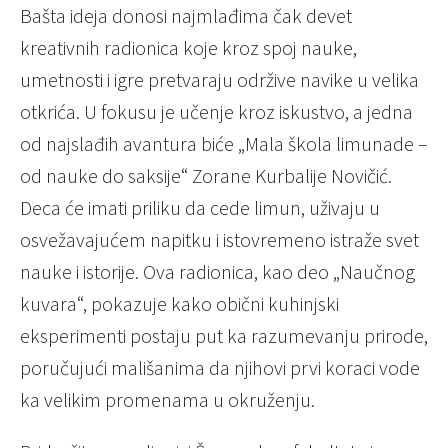
Bašta ideja donosi najmlađima čak devet
kreativnih radionica koje kroz spoj nauke,
umetnosti i igre pretvaraju održive navike u velika
otkrića. U fokusu je učenje kroz iskustvo, a jedna
od najslađih avantura biće „Mala škola limunade –
od nauke do saksije“ Zorane Kurbalije Novičić.
Deca će imati priliku da cede limun, uživaju u
osvežavajućem napitku i istovremeno istraže svet
nauke i istorije. Ova radionica, kao deo „Naučnog
kuvara“, pokazuje kako obični kuhinjski
eksperimenti postaju put ka razumevanju prirode,
poručujući mališanima da njihovi prvi koraci vode
ka velikim promenama u okruženju.