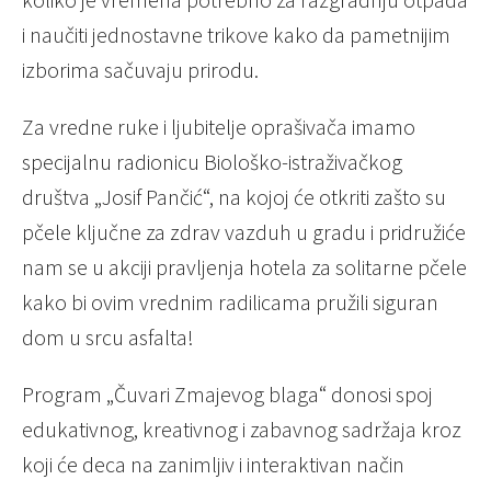
i naučiti jednostavne trikove kako da pametnijim
izborima sačuvaju prirodu.
Za vredne ruke i ljubitelje oprašivača imamo
specijalnu radionicu Biološko-istraživačkog
društva „Josif Pančić“, na kojoj će otkriti zašto su
pčele ključne za zdrav vazduh u gradu i pridružiće
nam se u akciji pravljenja hotela za solitarne pčele
kako bi ovim vrednim radilicama pružili siguran
dom u srcu asfalta!
Program „Čuvari Zmajevog blaga“ donosi spoj
edukativnog, kreativnog i zabavnog sadržaja kroz
koji će deca na zanimljiv i interaktivan način