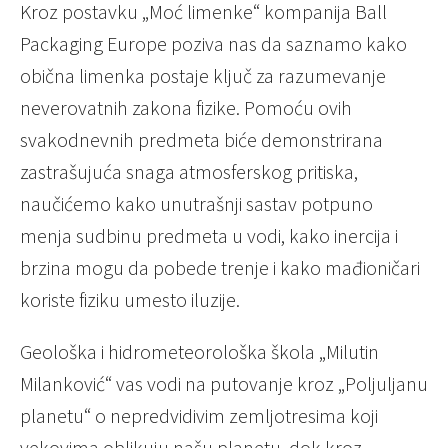
Kroz postavku „Moć limenke“ kompanija Ball
Packaging Europe poziva nas da saznamo kako
obična limenka postaje ključ za razumevanje
neverovatnih zakona fizike. Pomoću ovih
svakodnevnih predmeta biće demonstrirana
zastrašujuća snaga atmosferskog pritiska,
naučićemo kako unutrašnji sastav potpuno
menja sudbinu predmeta u vodi, kako inercija i
brzina mogu da pobede trenje i kako mađioničari
koriste fiziku umesto iluzije.
Geološka i hidrometeorološka škola „Milutin
Milanković“ vas vodi na putovanje kroz „Poljuljanu
planetu“ o nepredvidivim zemljotresima koji
vekovima oblikuju našu planetu, dok kroz