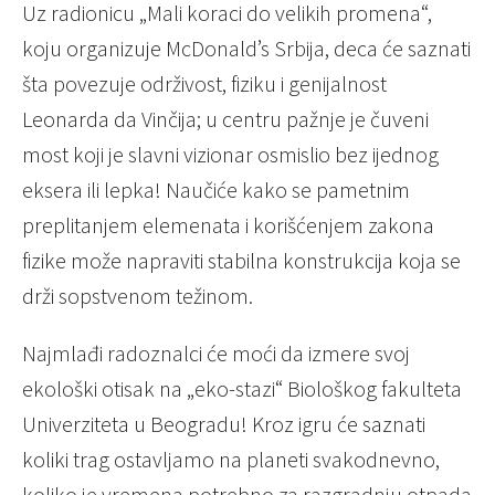
Uz radionicu „Mali koraci do velikih promena“,
koju organizuje McDonald’s Srbija, deca će saznati
šta povezuje održivost, fiziku i genijalnost
Leonarda da Vinčija; u centru pažnje je čuveni
most koji je slavni vizionar osmislio bez ijednog
eksera ili lepka! Naučiće kako se pametnim
preplitanjem elemenata i korišćenjem zakona
fizike može napraviti stabilna konstrukcija koja se
drži sopstvenom težinom.
Najmlađi radoznalci će moći da izmere svoj
ekološki otisak na „eko-stazi“ Biološkog fakulteta
Univerziteta u Beogradu! Kroz igru će saznati
koliki trag ostavljamo na planeti svakodnevno,
koliko je vremena potrebno za razgradnju otpada