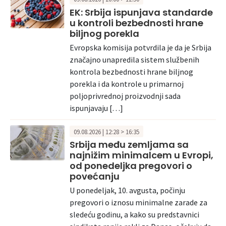
EK: Srbija ispunjava standarde
u kontroli bezbednosti hrane
biljnog porekla
Evropska komisija potvrdila je da je Srbija
značajno unapredila sistem službenih
kontrola bezbednosti hrane biljnog
porekla i da kontrole u primarnoj
poljoprivrednoj proizvodnji sada
ispunjavaju […]
09.08.2026 | 12:28 > 16:35
Srbija među zemljama sa
najnižim minimalcem u Evropi,
od ponedeljka pregovori o
povećanju
U ponedeljak, 10. avgusta, počinju
pregovori o iznosu minimalne zarade za
sledeću godinu, a kako su predstavnici