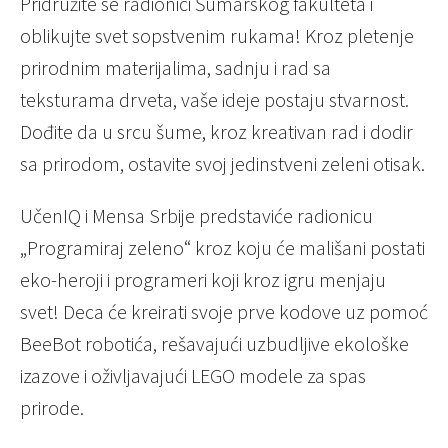
Pridružite se radionici Šumarskog fakulteta i
oblikujte svet sopstvenim rukama! Kroz pletenje
prirodnim materijalima, sadnju i rad sa
teksturama drveta, vaše ideje postaju stvarnost.
Dođite da u srcu šume, kroz kreativan rad i dodir
sa prirodom, ostavite svoj jedinstveni zeleni otisak.
UčenIQ i Mensa Srbije predstaviće radionicu
„Programiraj zeleno“ kroz koju će mališani postati
eko-heroji i programeri koji kroz igru menjaju
svet! Deca će kreirati svoje prve kodove uz pomoć
BeeBot robotića, rešavajući uzbudljive ekološke
izazove i oživljavajući LEGO modele za spas
prirode.