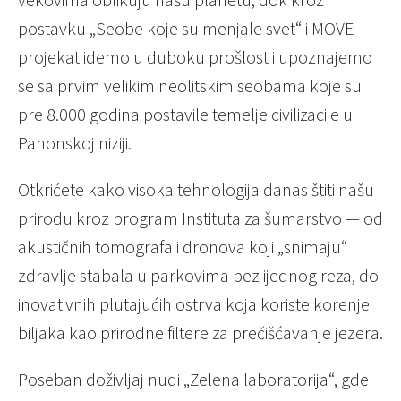
postavku „Seobe koje su menjale svet“ i MOVE
projekat idemo u duboku prošlost i upoznajemo
se sa prvim velikim neolitskim seobama koje su
pre 8.000 godina postavile temelje civilizacije u
Panonskoj niziji.
Otkrićete kako visoka tehnologija danas štiti našu
prirodu kroz program Instituta za šumarstvo — od
akustičnih tomografa i dronova koji „snimaju“
zdravlje stabala u parkovima bez ijednog reza, do
inovativnih plutajućih ostrva koja koriste korenje
biljaka kao prirodne filtere za prečišćavanje jezera.
Poseban doživljaj nudi „Zelena laboratorija“, gde