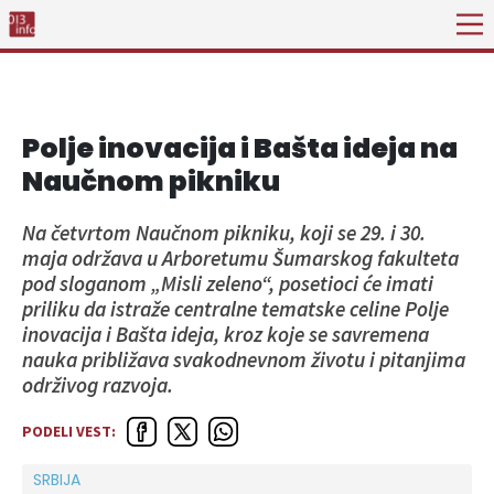
Polje inovacija i Bašta ideja na
Naučnom pikniku
Na četvrtom Naučnom pikniku, koji se 29. i 30.
maja održava u Arboretumu Šumarskog fakulteta
pod sloganom „Misli zeleno“, posetioci će imati
priliku da istraže centralne tematske celine Polje
inovacija i Bašta ideja, kroz koje se savremena
nauka približava svakodnevnom životu i pitanjima
održivog razvoja.
PODELI VEST:
SRBIJA