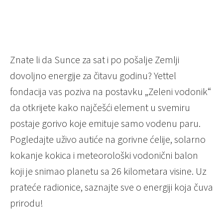
Znate li da Sunce za sat i po pošalje Zemlji
dovoljno energije za čitavu godinu? Yettel
fondacija vas poziva na postavku „Zeleni vodonik“
da otkrijete kako najčešći element u svemiru
postaje gorivo koje emituje samo vodenu paru.
Pogledajte uživo autiće na gorivne ćelije, solarno
kokanje kokica i meteorološki vodonični balon
koji je snimao planetu sa 26 kilometara visine. Uz
prateće radionice, saznajte sve o energiji koja čuva
prirodu!