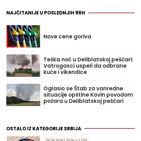
NAJČITANIJE U POSLEDNJIH 96H
Nove cene goriva
Teška noć u Deliblatskoj peščari:
Vatrogasci uspeli da odbrane
kuće i vikendice
Oglasio se Štab za vanredne
situacije opštine Kovin povodom
požara u Deliblatskoj peščari
OSTALO IZ KATEGORIJE SRBIJA
09.08.2026 | 20:00 > 12:50