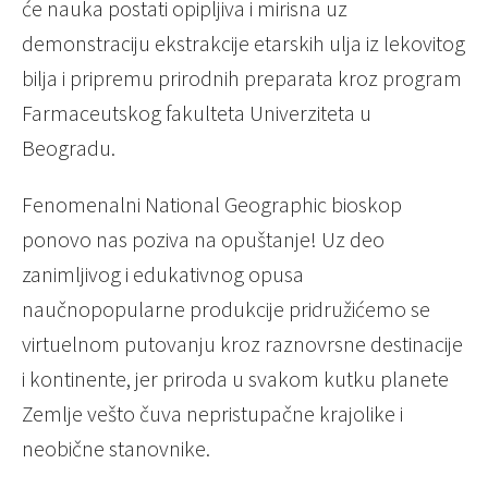
će nauka postati opipljiva i mirisna uz
demonstraciju ekstrakcije etarskih ulja iz lekovitog
bilja i pripremu prirodnih preparata kroz program
Farmaceutskog fakulteta Univerziteta u
Beogradu.
Fenomenalni National Geographic bioskop
ponovo nas poziva na opuštanje! Uz deo
zanimljivog i edukativnog opusa
naučnopopularne produkcije pridružićemo se
virtuelnom putovanju kroz raznovrsne destinacije
i kontinente, jer priroda u svakom kutku planete
Zemlje vešto čuva nepristupačne krajolike i
neobične stanovnike.