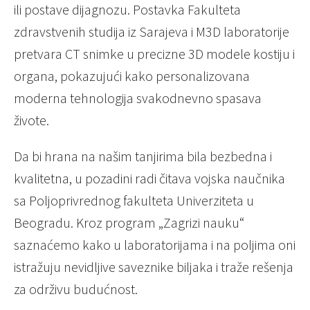
ili postave dijagnozu. Postavka Fakulteta
zdravstvenih studija iz Sarajeva i M3D laboratorije
pretvara CT snimke u precizne 3D modele kostiju i
organa, pokazujući kako personalizovana
moderna tehnologija svakodnevno spasava
živote.
Da bi hrana na našim tanjirima bila bezbedna i
kvalitetna, u pozadini radi čitava vojska naučnika
sa Poljoprivrednog fakulteta Univerziteta u
Beogradu. Kroz program „Zagrizi nauku“
saznaćemo kako u laboratorijama i na poljima oni
istražuju nevidljive saveznike biljaka i traže rešenja
za održivu budućnost.