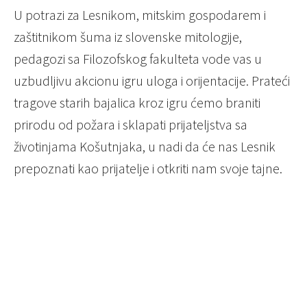
U potrazi za Lesnikom, mitskim gospodarem i
zaštitnikom šuma iz slovenske mitologije,
pedagozi sa Filozofskog fakulteta vode vas u
uzbudljivu akcionu igru uloga i orijentacije. Prateći
tragove starih bajalica kroz igru ćemo braniti
prirodu od požara i sklapati prijateljstva sa
životinjama Košutnjaka, u nadi da će nas Lesnik
prepoznati kao prijatelje i otkriti nam svoje tajne.