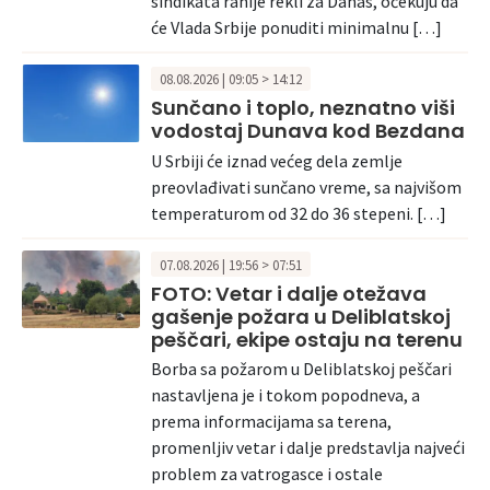
sindikata ranije rekli za Danas, očekuju da
će Vlada Srbije ponuditi minimalnu […]
08.08.2026 | 09:05 > 14:12
Sunčano i toplo, neznatno viši
vodostaj Dunava kod Bezdana
U Srbiji će iznad većeg dela zemlje
preovlađivati sunčano vreme, sa najvišom
temperaturom od 32 do 36 stepeni. […]
07.08.2026 | 19:56 > 07:51
FOTO: Vetar i dalje otežava
gašenje požara u Deliblatskoj
peščari, ekipe ostaju na terenu
Borba sa požarom u Deliblatskoj peščari
nastavljena je i tokom popodneva, a
prema informacijama sa terena,
promenljiv vetar i dalje predstavlja najveći
problem za vatrogasce i ostale