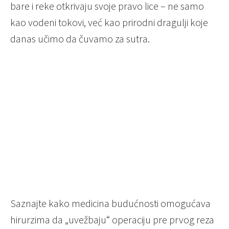
bare i reke otkrivaju svoje pravo lice – ne samo
kao vodeni tokovi, već kao prirodni dragulji koje
danas učimo da čuvamo za sutra.
Saznajte kako medicina budućnosti omogućava
hirurzima da „uvežbaju“ operaciju pre prvog reza