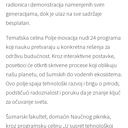
radionica i demonstracija namenjenih svim
generacijama, dok je ulaz na sve sadržaje
besplatan.
Tematska celina Polje inovacija nudi 24 programa
koji nauku pretvaraju u konkretna rešenja za
održivu budućnost. Kroz interaktivne postavke,
posetioci će otkriti skrivene procese koji oblikuju
našu planetu, od šumskih do vodenih ekosistema.
Ovo polje spaja tehnološki razvoj i brigu o prirodi,
podstičući radoznalost i poruku da je znanje ključ
za očuvanje sveta.
Šumarski fakultet, domaćin Naučnog piknika,
kroz programsku celinu „U susret tehnološkoj