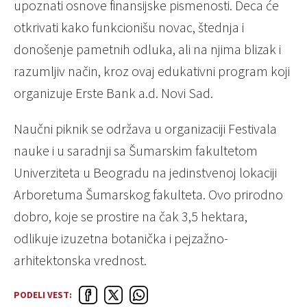
upoznati osnove finansijske pismenosti. Deca će
otkrivati kako funkcionišu novac, štednja i
donošenje pametnih odluka, ali na njima blizak i
razumljiv način, kroz ovaj edukativni program koji
organizuje Erste Bank a.d. Novi Sad.
Naučni piknik se održava u organizaciji Festivala
nauke i u saradnji sa Šumarskim fakultetom
Univerziteta u Beogradu na jedinstvenoj lokaciji
Arboretuma Šumarskog fakulteta. Ovo prirodno
dobro, koje se prostire na čak 3,5 hektara,
odlikuje izuzetna botanička i pejzažno-
arhitektonska vrednost.
PODELI VEST: