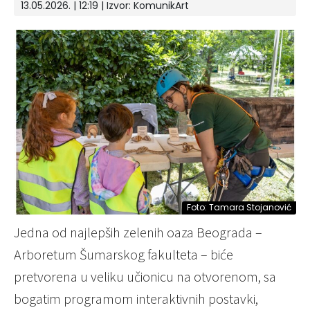
13.05.2026. | 12:19
| Izvor:
KomunikArt
Foto: Tamara Stojanović
Jedna od najlepših zelenih oaza Beograda –
Arboretum Šumarskog fakulteta – biće
pretvorena u veliku učionicu na otvorenom, sa
bogatim programom interaktivnih postavki,