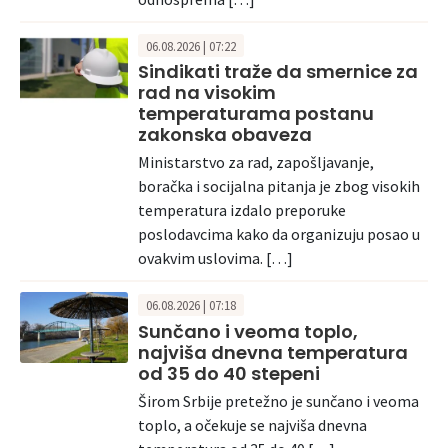
06.08.2026 | 07:22
Sindikati traže da smernice za
rad na visokim
temperaturama postanu
zakonska obaveza
Ministarstvo za rad, zapošljavanje,
boračka i socijalna pitanja je zbog visokih
temperatura izdalo preporuke
poslodavcima kako da organizuju posao u
ovakvim uslovima. […]
06.08.2026 | 07:18
Sunčano i veoma toplo,
najviša dnevna temperatura
od 35 do 40 stepeni
Širom Srbije pretežno je sunčano i veoma
toplo, a očekuje se najviša dnevna