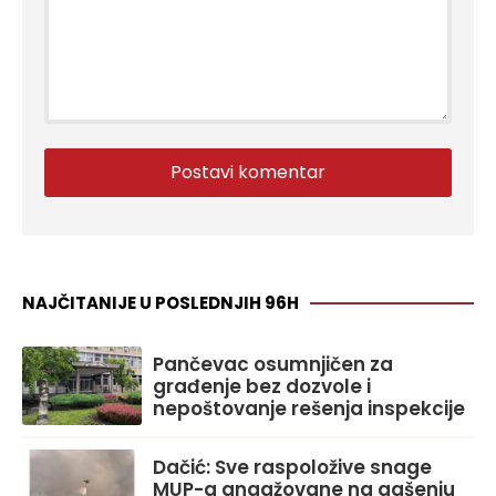
NAJČITANIJE U POSLEDNJIH 96H
Pančevac osumnjičen za
građenje bez dozvole i
nepoštovanje rešenja inspekcije
Dačić: Sve raspoložive snage
MUP-a angažovane na gašenju