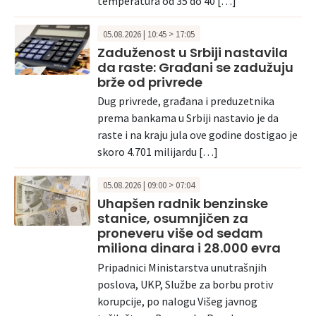
temperatura od 35 do 40 […]
05.08.2026 | 10:45 > 17:05
Zaduženost u Srbiji nastavila
da raste: Građani se zadužuju
brže od privrede
Dug privrede, građana i preduzetnika
prema bankama u Srbiji nastavio je da
raste i na kraju jula ove godine dostigao je
skoro 4.701 milijardu […]
05.08.2026 | 09:00 > 07:04
Uhapšen radnik benzinske
stanice, osumnjičen za
proneveru više od sedam
miliona dinara i 28.000 evra
Pripadnici Ministarstva unutrašnjih
poslova, UKP, Službe za borbu protiv
korupcije, po nalogu Višeg javnog