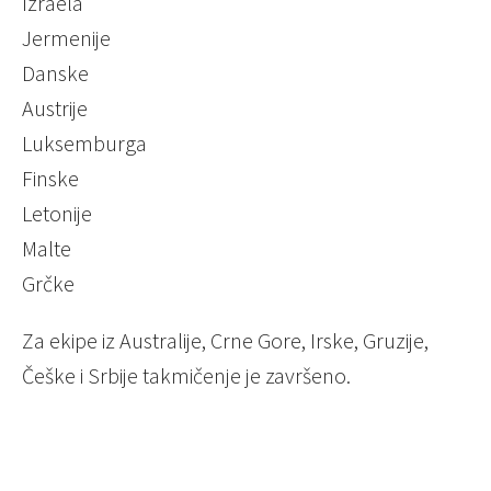
Izraela
Jermenije
Danske
Austrije
Luksemburga
Finske
Letonije
Malte
Grčke
Za ekipe iz Australije, Crne Gore, Irske, Gruzije,
Češke i Srbije takmičenje je završeno.