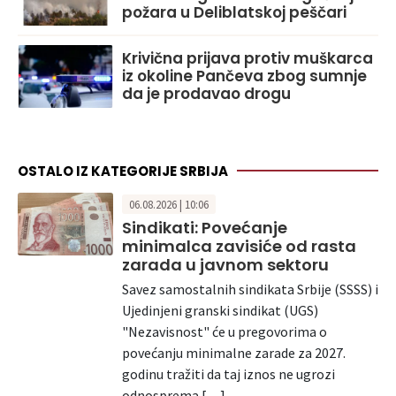
požara u Deliblatskoj peščari
Krivična prijava protiv muškarca
iz okoline Pančeva zbog sumnje
da je prodavao drogu
OSTALO IZ KATEGORIJE SRBIJA
06.08.2026 | 10:06
Sindikati: Povećanje
minimalca zavisiće od rasta
zarada u javnom sektoru
Savez samostalnih sindikata Srbije (SSSS) i
Ujedinjeni granski sindikat (UGS)
"Nezavisnost" će u pregovorima o
povećanju minimalne zarade za 2027.
godinu tražiti da taj iznos ne ugrozi
odnosprema […]