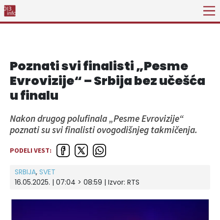
Poznati svi finalisti „Pesme
Evrovizije“ – Srbija bez učešća
u finalu
Nakon drugog polufinala „Pesme Evrovizije“
poznati su svi finalisti ovogodišnjeg takmičenja.
PODELI VEST:
SRBIJA
,
SVET
16.05.2025. | 07:04 > 08:59
| Izvor:
RTS