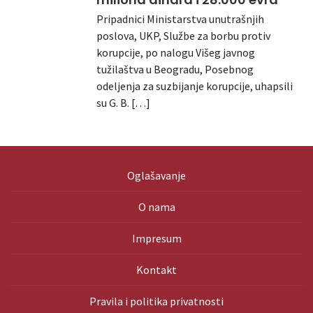
Pripadnici Ministarstva unutrašnjih
poslova, UKP, Službe za borbu protiv
korupcije, po nalogu Višeg javnog
tužilaštva u Beogradu, Posebnog
odeljenja za suzbijanje korupcije, uhapsili
su G. B. […]
Oglašavanje
O nama
Impresum
Kontakt
Pravila i politika privatnosti