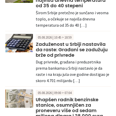
najviša dnevna temperatura
od 35 do 40 stepeni
Širom Srbije pretežno je sunčano i veoma
toplo, a očekuje se najviša dnevna
temperatura od 35 do 40 […]
05.08.2026 | 10:45 > 18:59
Zaduženost u Srbiji nastavila
da raste: Građani se zadužuju
brže od privrede
Dug privrede, građana i preduzetnika
prema bankama u Srbiji nastavio je da
raste i na kraju jula ove godine dostigao je
skoro 4.701 milijardu […]
05.08.2026 | 09:00 > 07:04
Uhapšen radnik benzinske
stanice, osumnjičen za
proneveru više od sedam
miliona dinara i 28.000 evra