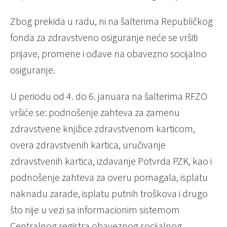
Zbog prekida u radu, ni na šalterima Republičkog
fonda za zdravstveno osiguranje neće se vršiti
prijave, promene i ođave na obavezno socijalno
osiguranje.
U periodu od 4. do 6. januara na šalterima RFZO
vršiće se: podnošenje zahteva za zamenu
zdravstvene knjižice zdravstvenom karticom,
overa zdravstvenih kartica, uručivanje
zdravstvenih kartica, izdavanje Potvrda PZK, kao i
podnošenje zahteva za overu pomagala, isplatu
naknadu zarade, isplatu putnih troškova i drugo
što nije u vezi sa informacionim sistemom
Centralnog registra obaveznog socijalnog