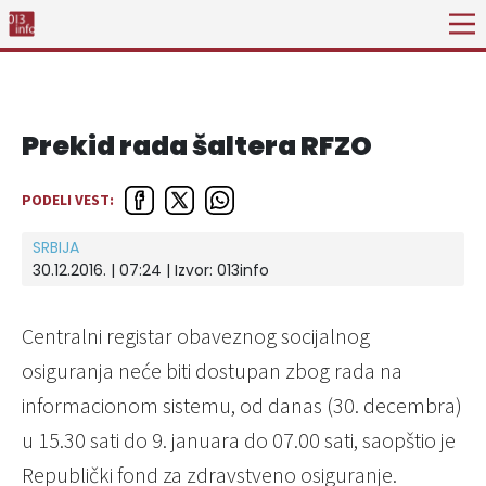
Prekid rada šaltera RFZO
PODELI VEST:
SRBIJA
30.12.2016. | 07:24 | Izvor:
013info
Centralni registar obaveznog socijalnog
osiguranja neće biti dostupan zbog rada na
informacionom sistemu, od danas (30. decembra)
u 15.30 sati do 9. januara do 07.00 sati, saopštio je
Republički fond za zdravstveno osiguranje.