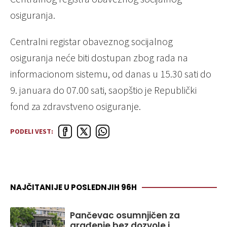
osiguranja.
Centralni registar obaveznog socijalnog
osiguranja neće biti dostupan zbog rada na
informacionom sistemu, od danas u 15.30 sati do
9. januara do 07.00 sati, saopštio je Republički
fond za zdravstveno osiguranje.
PODELI VEST:
NAJČITANIJE U POSLEDNJIH 96H
Pančevac osumnjičen za
građenje bez dozvole i