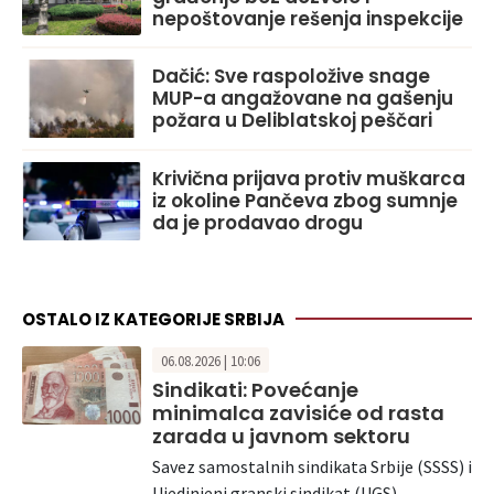
nepoštovanje rešenja inspekcije
Dačić: Sve raspoložive snage
MUP-a angažovane na gašenju
požara u Deliblatskoj peščari
Krivična prijava protiv muškarca
iz okoline Pančeva zbog sumnje
da je prodavao drogu
OSTALO IZ KATEGORIJE SRBIJA
06.08.2026 | 10:06
Sindikati: Povećanje
minimalca zavisiće od rasta
zarada u javnom sektoru
Savez samostalnih sindikata Srbije (SSSS) i
Ujedinjeni granski sindikat (UGS)