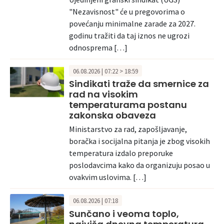
"Nezavisnost" će u pregovorima o
povećanju minimalne zarade za 2027.
godinu tražiti da taj iznos ne ugrozi
odnosprema […]
06.08.2026 | 07:22 > 18:59
Sindikati traže da smernice za
rad na visokim
temperaturama postanu
zakonska obaveza
Ministarstvo za rad, zapošljavanje,
boračka i socijalna pitanja je zbog visokih
temperatura izdalo preporuke
poslodavcima kako da organizuju posao u
ovakvim uslovima. […]
06.08.2026 | 07:18
Sunčano i veoma toplo,