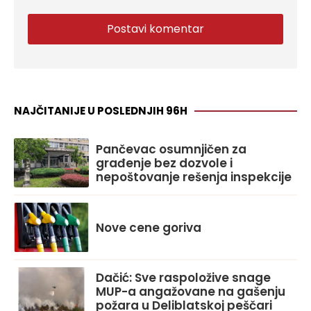
NAJČITANIJE U POSLEDNJIH 96H
Pančevac osumnjičen za
građenje bez dozvole i
nepoštovanje rešenja inspekcije
Nove cene goriva
Dačić: Sve raspoložive snage
MUP-a angažovane na gašenju
požara u Deliblatskoj peščari