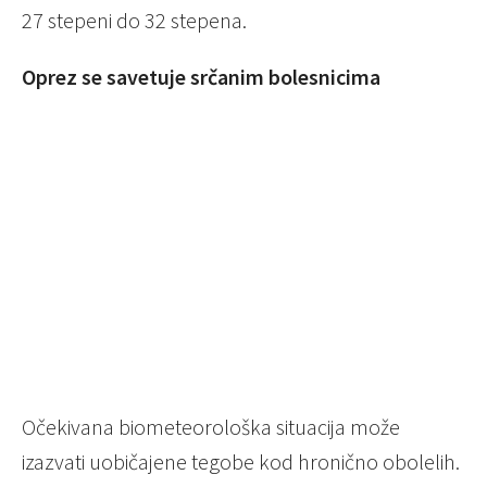
27 stepeni do 32 stepena.
Oprez se savetuje srčanim bolesnicima
Očekivana biometeorološka situacija može
izazvati uobičajene tegobe kod hronično obolelih.