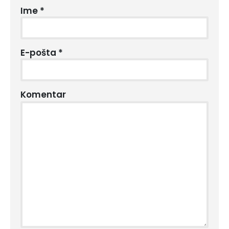
Ime
*
E-pošta
*
Komentar