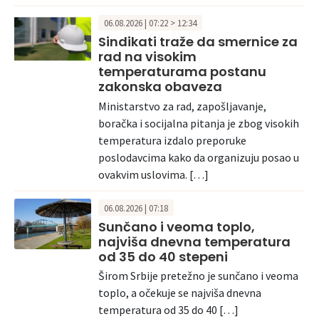
06.08.2026 | 07:22 > 12:34
Sindikati traže da smernice za
rad na visokim
temperaturama postanu
zakonska obaveza
Ministarstvo za rad, zapošljavanje,
boračka i socijalna pitanja je zbog visokih
temperatura izdalo preporuke
poslodavcima kako da organizuju posao u
ovakvim uslovima. […]
06.08.2026 | 07:18
Sunčano i veoma toplo,
najviša dnevna temperatura
od 35 do 40 stepeni
Širom Srbije pretežno je sunčano i veoma
toplo, a očekuje se najviša dnevna
temperatura od 35 do 40 […]