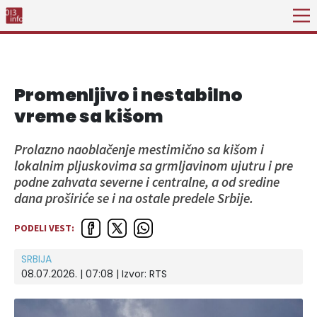
Promenljivo i nestabilno
vreme sa kišom
Prolazno naoblačenje mestimično sa kišom i
lokalnim pljuskovima sa grmljavinom ujutru i pre
podne zahvata severne i centralne, a od sredine
dana proširiće se i na ostale predele Srbije.
PODELI VEST:
SRBIJA
08.07.2026. | 07:08
| Izvor:
RTS