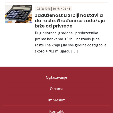
05.08.2026 | 10:45 > 09:44
Zaduženost u Srbiji nastavila
da raste: Građani se zadužuju
brže od privrede
Dug privrede, građana i preduzetnika
prema bankama u Srbiji nastavio je da
raste i na kraju jula ove godine dostigao je
skoro 4.701 milijardu […]
Oglašavanje
O nama
Impresum
Kontakt