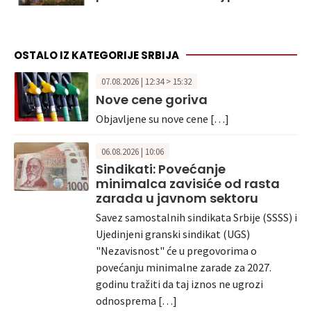
OSTALO IZ KATEGORIJE SRBIJA
07.08.2026 | 12:34 > 15:32
Nove cene goriva
Objavljene su nove cene […]
06.08.2026 | 10:06
Sindikati: Povećanje
minimalca zavisiće od rasta
zarada u javnom sektoru
Savez samostalnih sindikata Srbije (SSSS) i
Ujedinjeni granski sindikat (UGS)
"Nezavisnost" će u pregovorima o
povećanju minimalne zarade za 2027.
godinu tražiti da taj iznos ne ugrozi
odnosprema […]