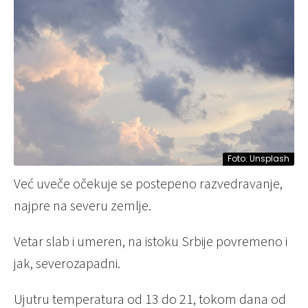
Foto: Unsplash
Već uveče očekuje se postepeno razvedravanje,
najpre na severu zemlje.
Vetar slab i umeren, na istoku Srbije povremeno i
jak, severozapadni.
Ujutru temperatura od 13 do 21, tokom dana od