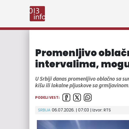
Promenljivo obla
intervalima, mogu
U Srbiji danas promenljivo oblačno sa su
kišu ili lokalne pljuskove sa grmljavinom
PODELI VEST:
SRBIJA
06.07.2026. | 07:03
| Izvor:
RTS