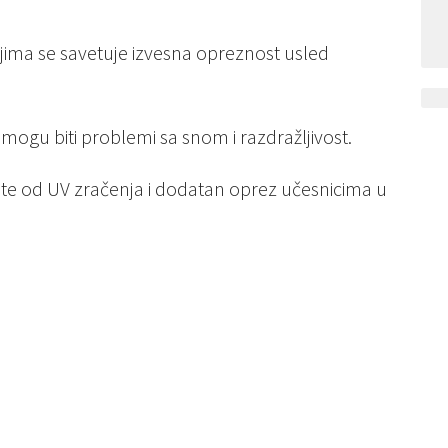
ima se savetuje izvesna opreznost usled
 mogu biti problemi sa snom i razdražljivost.
te od UV zračenja i dodatan oprez učesnicima u