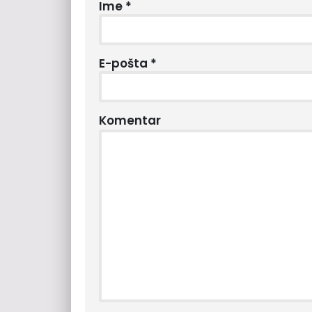
Ime
*
E-pošta
*
Komentar