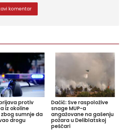
prijava protiv
Dačić: Sve raspoložive
 iz okoline
snage MUP-a
 zbog sumnje da
angažovane na gašenju
vao drogu
požara u Deliblatskoj
peščari