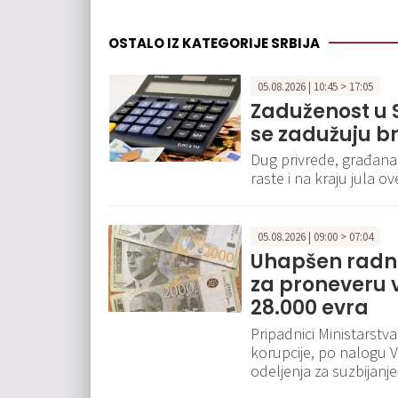
OSTALO IZ KATEGORIJE SRBIJA
05.08.2026 | 10:45 > 17:05
Zaduženost u S
se zadužuju br
Dug privrede, građana
raste i na kraju jula o
05.08.2026 | 09:00 > 07:04
Uhapšen radni
za proneveru 
28.000 evra
Pripadnici Ministarstv
korupcije, po nalogu 
odeljenja za suzbijanje