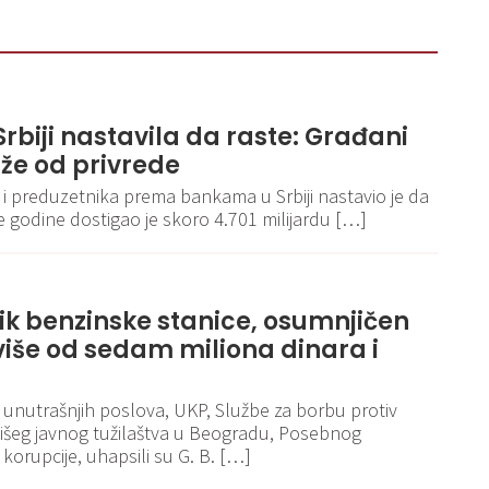
rbiji nastavila da raste: Građani
že od privrede
 i preduzetnika prema bankama u Srbiji nastavio je da
ve godine dostigao je skoro 4.701 milijardu […]
k benzinske stanice, osumnjičen
više od sedam miliona dinara i
a unutrašnjih poslova, UKP, Službe za borbu protiv
Višeg javnog tužilaštva u Beogradu, Posebnog
 korupcije, uhapsili su G. B. […]