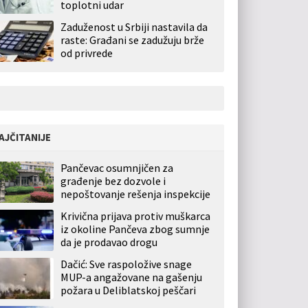
toplotni udar
Zaduženost u Srbiji nastavila da
raste: Građani se zadužuju brže
od privrede
AJČITANIJE
Pančevac osumnjičen za
građenje bez dozvole i
nepoštovanje rešenja inspekcije
Krivična prijava protiv muškarca
iz okoline Pančeva zbog sumnje
da je prodavao drogu
Dačić: Sve raspoložive snage
MUP-a angažovane na gašenju
požara u Deliblatskoj peščari