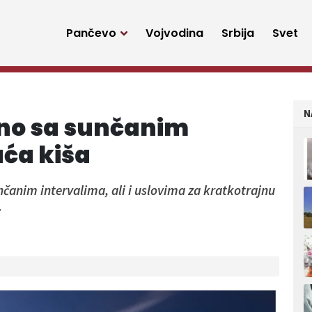
Pančevo
Vojvodina
Srbija
Svet
N
čno sa sunčanim
ća kiša
nčanim intervalima, ali i uslovima za kratkotrajnu
.