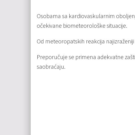
Osobama sa kardiovaskularnim oboljenj
očekivane biometeorološke situacije.
Od meteoropatskih reakcija najizraženiji
Preporučuje se primena adekvatne zašti
saobraćaju.