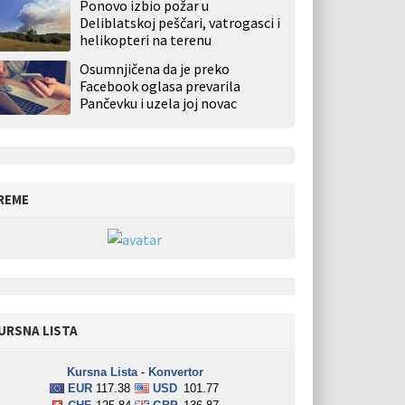
Ponovo izbio požar u
Deliblatskoj peščari, vatrogasci i
helikopteri na terenu
Osumnjičena da je preko
Facebook oglasa prevarila
Pančevku i uzela joj novac
REME
URSNA LISTA