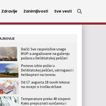
Zdravlje
Zanimljivosti
Sve vesti
AJNOVIJE
Dačić: Sve raspoložive snage
MUP-a angažovane na gašenju
požara u Deliblatskoj peščari
Ponovo izbio požar u
Deliblatskoj peščari, vatrogasci i
helikopteri na terenu
Od 17. avgusta 18 novih lekova
na recept o trošku države
Temperature preko 40 stepeni:
Kako prepoznati sunčanicu i