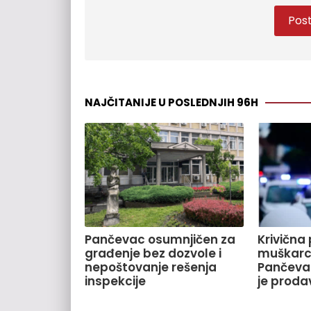
NAJČITANIJE U POSLEDNJIH 96H
Pančevac osumnjičen za
Krivična 
građenje bez dozvole i
muškarca
nepoštovanje rešenja
Pančeva
inspekcije
je proda