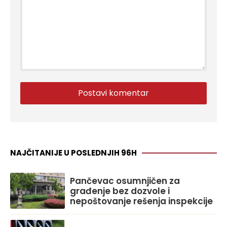
NAJČITANIJE U POSLEDNJIH 96H
Pančevac osumnjičen za
građenje bez dozvole i
nepoštovanje rešenja inspekcije