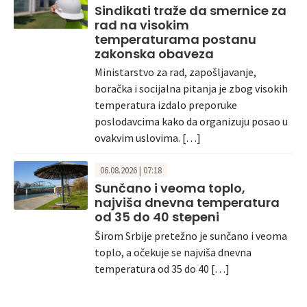
Sindikati traže da smernice za
rad na visokim
temperaturama postanu
zakonska obaveza
Ministarstvo za rad, zapošljavanje,
boračka i socijalna pitanja je zbog visokih
temperatura izdalo preporuke
poslodavcima kako da organizuju posao u
ovakvim uslovima. […]
06.08.2026 | 07:18
Sunčano i veoma toplo,
najviša dnevna temperatura
od 35 do 40 stepeni
Širom Srbije pretežno je sunčano i veoma
toplo, a očekuje se najviša dnevna
temperatura od 35 do 40 […]