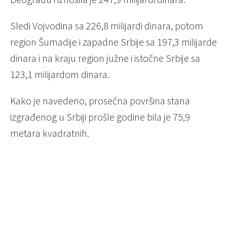
Sledi Vojvodina sa 226,8 milijardi dinara, potom
region Šumadije i zapadne Srbije sa 197,3 milijarde
dinara i na kraju region južne i istočne Srbije sa
123,1 milijardom dinara.
Kako je navedeno, prosečna površina stana
izgrađenog u Srbiji prošle godine bila je 75,9
metara kvadratnih.