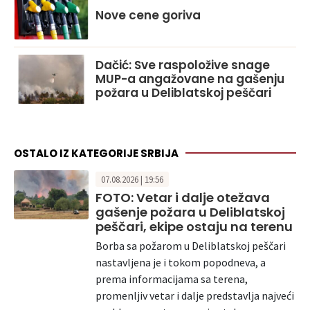
Nove cene goriva
Dačić: Sve raspoložive snage
MUP-a angažovane na gašenju
požara u Deliblatskoj peščari
OSTALO IZ KATEGORIJE SRBIJA
07.08.2026 | 19:56
FOTO: Vetar i dalje otežava
gašenje požara u Deliblatskoj
peščari, ekipe ostaju na terenu
Borba sa požarom u Deliblatskoj peščari
nastavljena je i tokom popodneva, a
prema informacijama sa terena,
promenljiv vetar i dalje predstavlja najveći