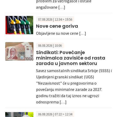
problem za vatrogasce i ostale
angažovane […]
07.08.2026 | 12:34 > 19:56
Nove cene goriva
Objavljene su nove cene […]
06.08.2026 | 10:06
Sindikati: Povećanje
minimalca zavisiće od rasta
zarada u javnom sektoru
Savez samostalnih sindikata Srbije (SSSS) i
Ujedinjeni granski sindikat (UGS)
"Nezavisnost" će u pregovorima o
povećanju minimalne zarade za 2027.
godinu tražiti da taj iznos ne ugrozi
odnosprema […]
06.08.2026 | 07:22 > 12:34