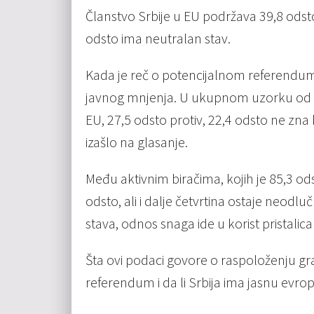
Članstvo Srbije u EU podržava 39,8 odst
odsto ima neutralan stav.
Kada je reč o potencijalnom referendumu
javnog mnjenja. U ukupnom uzorku od 1.0
EU, 27,5 odsto protiv, 22,4 odsto ne zna
izašlo na glasanje.
Među aktivnim biračima, kojih je 85,3 ods
odsto, ali i dalje četvrtina ostaje neodl
stava, odnos snaga ide u korist pristalic
Šta ovi podaci govore o raspoloženju gra
referendum i da li Srbija ima jasnu evro