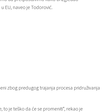
 u EU, naveo je Todorović.
ni zbog predugog trajanja procesa pridruživanja
, to je teško da će se promeniti“, rekao je