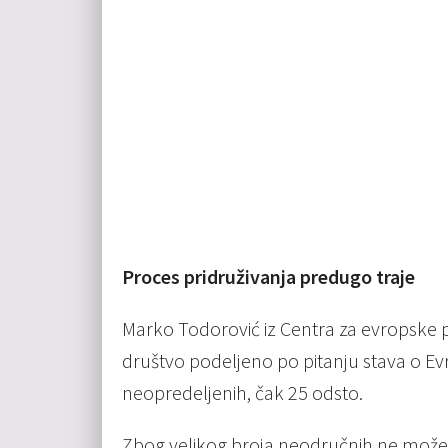
Proces pridruživanja predugo traje
Marko Todorović iz Centra za evropske p
društvo podeljeno po pitanju stava o Evr
neopredeljenih, čak 25 odsto.
Zbog velikog broja neodručnih ne može