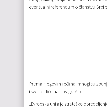
eventualni referendum o članstvu Srbije
Prema njegovim rečima, mnogi su zbunje
i sve to utiče na stav građana.
„Evropska unija je strateško opredeljenje