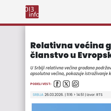
Relativna većina
članstvo u Evropsk
U Srbiji relativna većina građana podržava
apsolutna većina, pokazuje istraživanje k
PODELI VEST:
SRBIJA
26.03.2026. | 11:16 > 14:51
| Izvor:
RTS