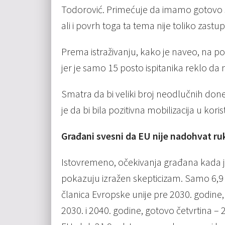
Todorović. Primećuje da imamo gotovo sv
ali i povrh toga ta tema nije toliko zastu
Prema istraživanju, kako je naveo, na po
jer je samo 15 posto ispitanika reklo da n
Smatra da bi veliki broj neodlučnih do
je da bi bila pozitivna mobilizacija u kori
Građani svesni da EU nije nadohvat ru
Istovremeno, očekivanja građana kada 
pokazuju izražen skepticizam. Samo 6,9 
članica Evropske unije pre 2030. godine
2030. i 2040. godine, gotovo četvrtina – 