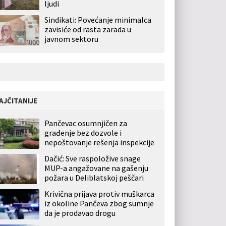
ljudi
Sindikati: Povećanje minimalca
zavisiće od rasta zarada u
javnom sektoru
AJČITANIJE
Pančevac osumnjičen za
građenje bez dozvole i
nepoštovanje rešenja inspekcije
Dačić: Sve raspoložive snage
MUP-a angažovane na gašenju
požara u Deliblatskoj peščari
Krivična prijava protiv muškarca
iz okoline Pančeva zbog sumnje
da je prodavao drogu