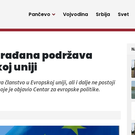
Pančevo
Vojvodina
Srbija
Svet
N
 građana podržava
oj uniji
 članstvo u Evropskoj uniji, ali i dalje ne postoji
oje je objavio Centar za evropske politike.