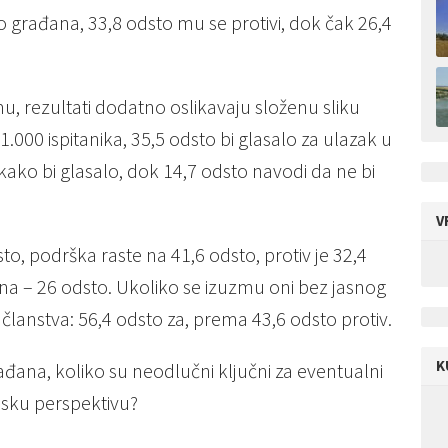
o građana, 33,8 odsto mu se protivi, dok čak 26,4
, rezultati dodatno oslikavaju složenu sliku
00 ispitanika, 35,5 odsto bi glasalo za ulazak u
 kako bi glasalo, dok 14,7 odsto navodi da ne bi
V
to, podrška raste na 41,6 odsto, protiv je 32,4
učna – 26 odsto. Ukoliko se izuzmu oni bez jasnog
a članstva: 56,4 odsto za, prema 43,6 odsto protiv.
K
đana, koliko su neodlučni ključni za eventualni
psku perspektivu?