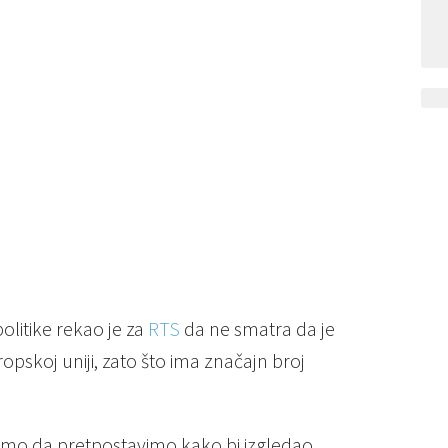
olitike rekao je za
RTS
da ne smatra da je
opskoj uniji, zato što ima značajn broj
mo da pretpostavimo kako bi izgledao