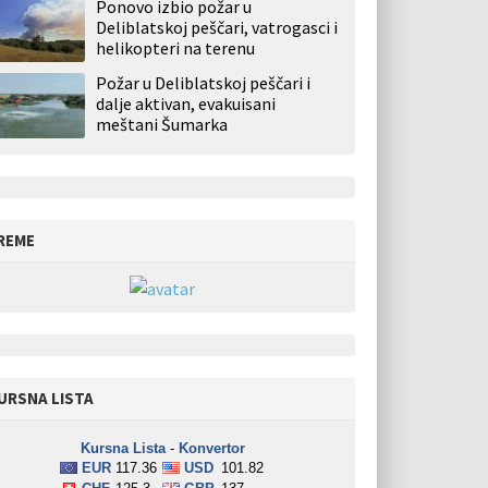
Ponovo izbio požar u
Deliblatskoj peščari, vatrogasci i
helikopteri na terenu
Požar u Deliblatskoj peščari i
dalje aktivan, evakuisani
meštani Šumarka
REME
URSNA LISTA