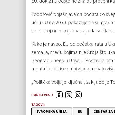
EU, dok 21,9 odsto ne zna da proceni ka
Todorović objašnjava da podatak o sveg
ući u EU do 2030. pokazuje da su građani
veliki broj onih koji smatraju da se člans
Kako je naveo, EU od početka rata u Uk
zemalja, među kojima nije Srbija što uk
Beogradu nego u Briselu. Postavlja pitan
mentalitet i ističe da bi vlada trebalo vi
„Politička volja je ključna“, zaključio je 
PODELI VEST:
TAGOVI:
EVROPSKA UNIJA
EU
CENTAR ZA 