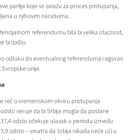
e partije koje se zalažu za proces pristupanja,
pljena u njihovim narativima.
tencijalnom referendumu bila bi velika izlaznost,
e bi izašlo.
neo odluku do eventualnog referenduma i siguran
st Evropske unije.
ke
je reč o vremenskom okviru pristupanja
odsto veruje da bi Srbija mogla da postane
, 37,4 odsto očekuje ulazak u periodu između
23,9 odsto – smatra da Srbija nikada neće ući u