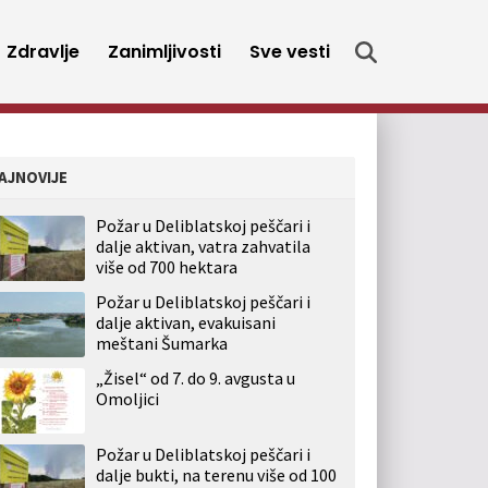
Zdravlje
Zanimljivosti
Sve vesti
AJNOVIJE
Požar u Deliblatskoj peščari i
dalje aktivan, vatra zahvatila
više od 700 hektara
Požar u Deliblatskoj peščari i
dalje aktivan, evakuisani
meštani Šumarka
„Žisel“ od 7. do 9. avgusta u
Omoljici
Požar u Deliblatskoj peščari i
dalje bukti, na terenu više od 100