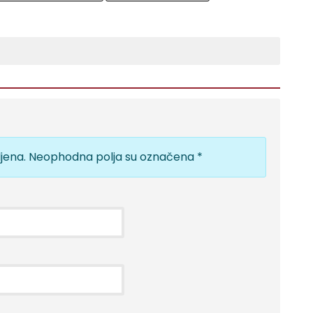
jena.
Neophodna polja su označena
*