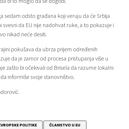
da bi to moglo da se dogodi.
a sedam odsto građana koji veruju da će Srbija
 svesni da EU nije nadohvat ruke, a to pokazuje i
tvo nikad neće desiti.
rajini pokušava da ubrza prijem određenih
azuje da je zamor od procesa pristupanja više u
je zašto bi očekivali od Brisela da razume lokalni
še da informiše svoje stanovništvo.
Todorović.
EVROPSKE POLITIKE
ČLANSTVO U EU