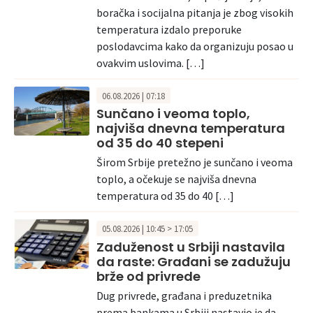
boračka i socijalna pitanja je zbog visokih
temperatura izdalo preporuke
poslodavcima kako da organizuju posao u
ovakvim uslovima. […]
06.08.2026 | 07:18
Sunčano i veoma toplo,
najviša dnevna temperatura
od 35 do 40 stepeni
Širom Srbije pretežno je sunčano i veoma
toplo, a očekuje se najviša dnevna
temperatura od 35 do 40 […]
05.08.2026 | 10:45 > 17:05
Zaduženost u Srbiji nastavila
da raste: Građani se zadužuju
brže od privrede
Dug privrede, građana i preduzetnika
prema bankama u Srbiji nastavio je da