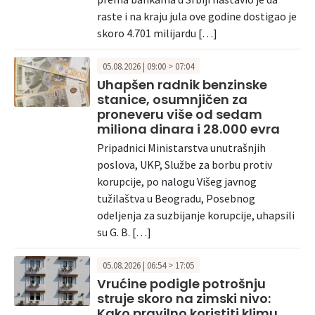
raste i na kraju jula ove godine dostigao je
skoro 4.701 milijardu […]
05.08.2026 | 09:00 > 07:04
Uhapšen radnik benzinske
stanice, osumnjičen za
proneveru više od sedam
miliona dinara i 28.000 evra
Pripadnici Ministarstva unutrašnjih
poslova, UKP, Službe za borbu protiv
korupcije, po nalogu Višeg javnog
tužilaštva u Beogradu, Posebnog
odeljenja za suzbijanje korupcije, uhapsili
su G. B. […]
05.08.2026 | 06:54 > 17:05
Vrućine podigle potrošnju
struje skoro na zimski nivo:
Kako pravilno koristiti klimu