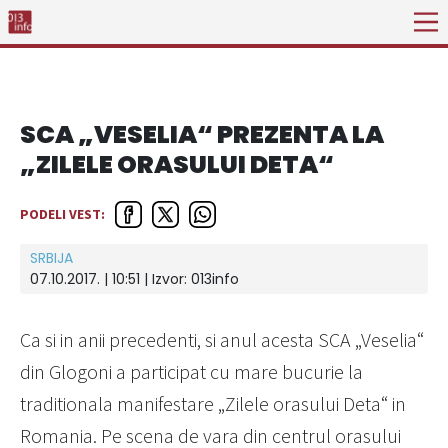
SCA „VESELIA“ PREZENTA LA
„ZILELE ORASULUI DETA“
PODELI VEST:
SRBIJA
07.10.2017. | 10:51 | Izvor:
013info
Ca si in anii precedenti, si anul acesta SCA „Veselia“
din Glogoni a participat cu mare bucurie la
traditionala manifestare „Zilele orasului Deta“ in
Romania. Pe scena de vara din centrul orasului