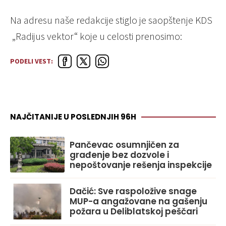
Na adresu naše redakcije stiglo je saopštenje KDS
„Radijus vektor“ koje u celosti prenosimo:
PODELI VEST:
NAJČITANIJE U POSLEDNJIH 96H
Pančevac osumnjičen za
građenje bez dozvole i
nepoštovanje rešenja inspekcije
Dačić: Sve raspoložive snage
MUP-a angažovane na gašenju
požara u Deliblatskoj peščari