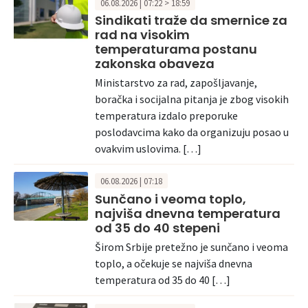
06.08.2026 | 07:22 > 18:59
Sindikati traže da smernice za
rad na visokim
temperaturama postanu
zakonska obaveza
Ministarstvo za rad, zapošljavanje,
boračka i socijalna pitanja je zbog visokih
temperatura izdalo preporuke
poslodavcima kako da organizuju posao u
ovakvim uslovima. […]
06.08.2026 | 07:18
Sunčano i veoma toplo,
najviša dnevna temperatura
od 35 do 40 stepeni
Širom Srbije pretežno je sunčano i veoma
toplo, a očekuje se najviša dnevna
temperatura od 35 do 40 […]