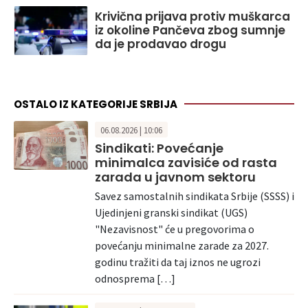
Krivična prijava protiv muškarca
iz okoline Pančeva zbog sumnje
da je prodavao drogu
OSTALO IZ KATEGORIJE SRBIJA
06.08.2026 | 10:06
Sindikati: Povećanje
minimalca zavisiće od rasta
zarada u javnom sektoru
Savez samostalnih sindikata Srbije (SSSS) i
Ujedinjeni granski sindikat (UGS)
"Nezavisnost" će u pregovorima o
povećanju minimalne zarade za 2027.
godinu tražiti da taj iznos ne ugrozi
odnosprema […]