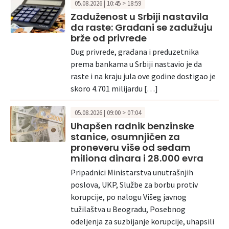
05.08.2026 | 10:45 > 18:59
Zaduženost u Srbiji nastavila
da raste: Građani se zadužuju
brže od privrede
Dug privrede, građana i preduzetnika
prema bankama u Srbiji nastavio je da
raste i na kraju jula ove godine dostigao je
skoro 4.701 milijardu […]
05.08.2026 | 09:00 > 07:04
Uhapšen radnik benzinske
stanice, osumnjičen za
proneveru više od sedam
miliona dinara i 28.000 evra
Pripadnici Ministarstva unutrašnjih
poslova, UKP, Službe za borbu protiv
korupcije, po nalogu Višeg javnog
tužilaštva u Beogradu, Posebnog
odeljenja za suzbijanje korupcije, uhapsili