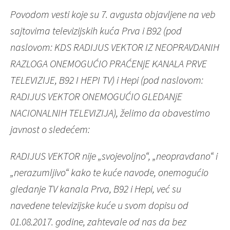
Povodom vesti koje su 7. avgusta objavljene na veb
sajtovima televizijskih kuća Prva i B92 (pod
naslovom: KDS RADIJUS VEKTOR IZ NEOPRAVDANIH
RAZLOGA ONEMOGUĆIO PRAĆENjE KANALA PRVE
TELEVIZIJE, B92 I HEPI TV) i Hepi (pod naslovom:
RADIJUS VEKTOR ONEMOGUĆIO GLEDANjE
NACIONALNIH TELEVIZIJA), želimo da obavestimo
javnost o sledećem:
RADIJUS VEKTOR nije „svojevoljno“, „neopravdano“ i
„nerazumljivo“ kako te kuće navode, onemogućio
gledanje TV kanala Prva, B92 i Hepi, već su
navedene televizijske kuće u svom dopisu od
01.08.2017. godine, zahtevale od nas da bez