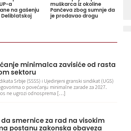
UP-a
muškarca iz okoline
ane na gašenju
Pančeva zbog sumnje da
 Deliblatskoj
je prodavao drogu
ećanje minimalca zavisiće od rasta
om sektoru
kata Srbije (SSSS) i Ujedinjeni granski sindikat (UGS)
egovorima o povećanju minimalne zarade za 2027.
iznos ne ugrozi odnosprema […]
e da smernice za rad na visokim
a postanu zakonska obaveza