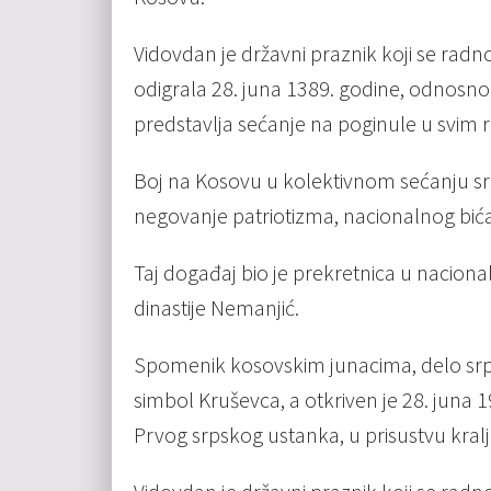
Vidovdan je državni praznik koji se rad
odigrala 28. juna 1389. godine, odnosno
predstavlja sećanje na poginule u svim 
Boj na Kosovu u kolektivnom sećanju sr
negovanje patriotizma, nacionalnog bića,
Taj događaj bio je prekretnica u naciona
dinastije Nemanjić.
Spomenik kosovskim junacima, delo srp
simbol Kruševca, a otkriven je 28. juna 1
Prvog srpskog ustanka, u prisustvu kral