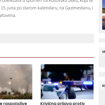
no obeležava u spomen na Kosovsku bitku, koja se
 15. juna po starom kalendaru, na Gazimestanu, i
ratovima.
V
K
ve raspoložive
Krivična prijava protiv