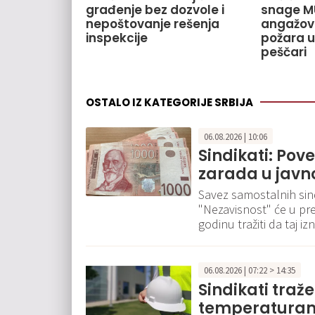
građenje bez dozvole i
snage M
nepoštovanje rešenja
angažov
inspekcije
požara u
peščari
OSTALO IZ KATEGORIJE SRBIJA
06.08.2026 | 10:06
Sindikati: Pov
zarada u javn
Savez samostalnih sindi
"Nezavisnost" će u pr
godinu tražiti da taj 
06.08.2026 | 07:22 > 14:35
Sindikati traž
temperaturam