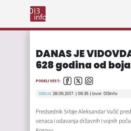
DANAS JE VIDOVDAN
628 godina od boj
PODELI VEST:
SRBIJA
28.06.2017. | 06:35 | Izvor:
013info
Predsednik Srbije Aleksandar Vučić pre
venaca i odavanja državnih i vojnih po
Kosovu.