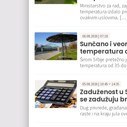
Ministarstvo za rad, za
temperatura izdalo p
ovakvim uslovima. […
06.08.2026 | 07:18
Sunčano i veo
temperatura o
Širom Srbije pretežno 
temperatura od 35 do
05.08.2026 | 10:45 > 14:35
Zaduženost u S
se zadužuju br
Dug privrede, građana
raste i na kraju jula o