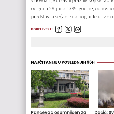
Vidovdan je državni praznik koji se rad
odigrala 28. juna 1389. godine, odnosno
predstavlja sećanje na poginule u svim 
PODELI VEST:
NAJČITANIJE U POSLEDNJIH 96H
Pančevac osumnjičen za
Dačić: S