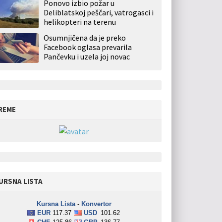
Ponovo izbio požar u
Deliblatskoj peščari, vatrogasci i
helikopteri na terenu
Osumnjičena da je preko
Facebook oglasa prevarila
Pančevku i uzela joj novac
REME
URSNA LISTA