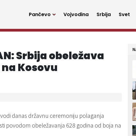
Pančevo
Vojvodina
Srbija
Svet
N
: Srbija obeležava
a na Kosovu
dvodi danas državnu ceremoniju polaganja
časti povodom obeležavanja 628 godina od boja na