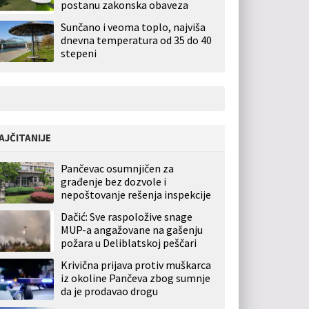
postanu zakonska obaveza
Sunčano i veoma toplo, najviša
dnevna temperatura od 35 do 40
stepeni
AJČITANIJE
Pančevac osumnjičen za
građenje bez dozvole i
nepoštovanje rešenja inspekcije
Dačić: Sve raspoložive snage
MUP-a angažovane na gašenju
požara u Deliblatskoj peščari
Krivična prijava protiv muškarca
iz okoline Pančeva zbog sumnje
da je prodavao drogu