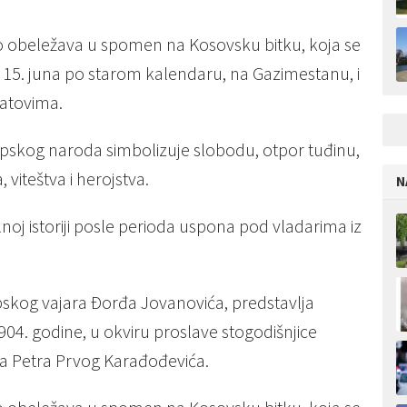
no obeležava u spomen na Kosovsku bitku, koja se
 15. juna po starom kalendaru, na Gazimestanu, i
ratovima.
pskog naroda simbolizuje slobodu, otpor tuđinu,
 viteštva i herojstva.
N
lnoj istoriji posle perioda uspona pod vladarima iz
skog vajara Ðorđa Jovanovića, predstavlja
904. godine, u okviru proslave stogodišnjice
ja Petra Prvog Karađođevića.