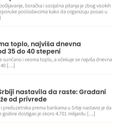
pošljavanje, boračka i socijalna pitanja je zbog visokih
reporuke poslodavcima kako da organizuju posao u
]
ma toplo, najviša dnevna
d 35 do 40 stepeni
je sunčano i veoma toplo, a očekuje se najviša dnevna
 40 […]
rbiji nastavila da raste: Građani
že od privrede
 i preduzetnika prema bankama u Srbiji nastavio je da
ve godine dostigao je skoro 4.701 milijardu […]