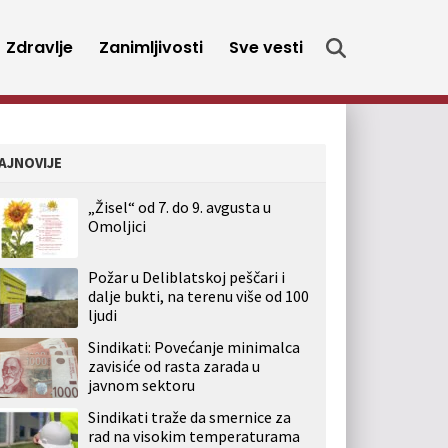
Zdravlje
Zanimljivosti
Sve vesti
AJNOVIJE
„Žisel“ od 7. do 9. avgusta u
Omoljici
Požar u Deliblatskoj peščari i
dalje bukti, na terenu više od 100
ljudi
Sindikati: Povećanje minimalca
zavisiće od rasta zarada u
javnom sektoru
Sindikati traže da smernice za
rad na visokim temperaturama