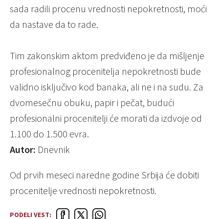
sada radili procenu vrednosti nepokretnosti, moći
da nastave da to rade.
Tim zakonskim aktom predviđeno je da mišljenje
profesionalnog procenitelja nepokretnosti bude
validno isključivo kod banaka, ali ne i na sudu. Za
dvomesečnu obuku, papir i pečat, budući
profesionalni procenitelji će morati da izdvoje od
1.100 do 1.500 evra.
Autor:
Dnevnik
Od prvih meseci naredne godine Srbija će dobiti
procenitelje vrednosti nepokretnosti.
PODELI VEST: