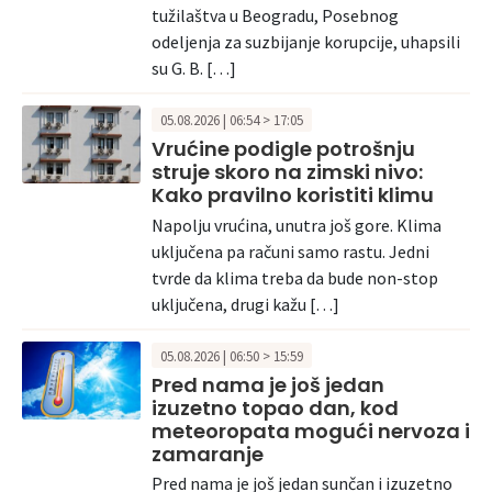
tužilaštva u Beogradu, Posebnog
odeljenja za suzbijanje korupcije, uhapsili
su G. B. […]
05.08.2026 | 06:54 > 17:05
Vrućine podigle potrošnju
struje skoro na zimski nivo:
Kako pravilno koristiti klimu
Napolju vrućina, unutra još gore. Klima
uključena pa računi samo rastu. Jedni
tvrde da klima treba da bude non-stop
uključena, drugi kažu […]
05.08.2026 | 06:50 > 15:59
Pred nama je još jedan
izuzetno topao dan, kod
meteoropata mogući nervoza i
zamaranje
Pred nama je još jedan sunčan i izuzetno