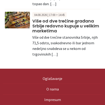
topao dan. […]
04.08.2026 | 17:00 > 14:45
Više od dve trećine građana
Srbije redovno kupuje u velikim
marketima
Više od dve trećine stanovnika Srbije, njih
71,5 odsto, svakodnevno ili bar jednom
nedeljno snabdeva se u nekom od
trgovinskih […]
Oglašavanje
O nama
Impresum