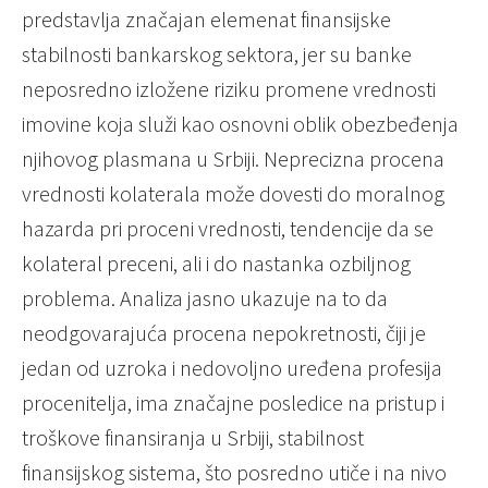
predstavlja značajan elemenat finansijske
stabilnosti bankarskog sektora, jer su banke
neposredno izložene riziku promene vrednosti
imovine koja služi kao osnovni oblik obezbeđenja
njihovog plasmana u Srbiji. Neprecizna procena
vrednosti kolaterala može dovesti do moralnog
hazarda pri proceni vrednosti, tendencije da se
kolateral preceni, ali i do nastanka ozbiljnog
problema. Analiza jasno ukazuje na to da
neodgovarajuća procena nepokretnosti, čiji je
jedan od uzroka i nedovoljno uređena profesija
procenitelja, ima značajne posledice na pristup i
troškove finansiranja u Srbiji, stabilnost
finansijskog sistema, što posredno utiče i na nivo