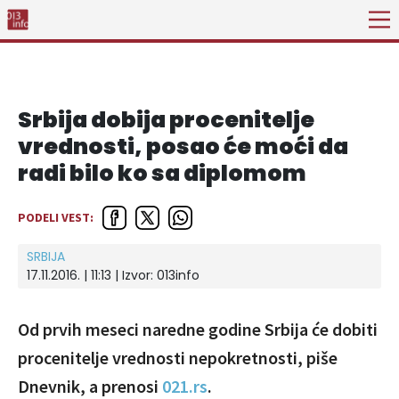
Srbija dobija procenitelje
vrednosti, posao će moći da
radi bilo ko sa diplomom
PODELI VEST:
SRBIJA
17.11.2016. | 11:13 | Izvor:
013info
Od prvih meseci naredne godine Srbija će dobiti
procenitelje vrednosti nepokretnosti, piše
Dnevnik, a prenosi
021.rs
.