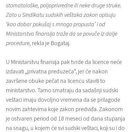
stomatološke, poljoprivredne ili neke druge struke.
Zato u Sindikatu sudskih veštaka zakon opisuju
‘kao dobar pokušaj s mnogo propusta’ i od
Ministarstva finansija traže da se povuče iz dalje
procedure
, rekla je Bogataj.
U Ministarstvu finansija pak tvrde da licence neće
izdavati „privatna preduzeća“, jer će nakon
završene obuke pečat na licencu staviti to
ministarstvo. Tamo smatraju da sadašnji sudski
veštaci imaju dovoljno vremena da se prilagode
novim zahtevima koje zakon predviđa. Zakonom
je ostvaren period od 18 meseci od dana stupanja
na snagu, u kojem će svi sudski veštaci, koji su i do