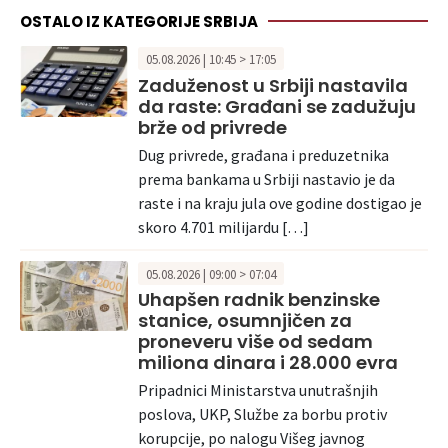
OSTALO IZ KATEGORIJE SRBIJA
05.08.2026 | 10:45 > 17:05
Zaduženost u Srbiji nastavila
da raste: Građani se zadužuju
brže od privrede
Dug privrede, građana i preduzetnika
prema bankama u Srbiji nastavio je da
raste i na kraju jula ove godine dostigao je
skoro 4.701 milijardu […]
05.08.2026 | 09:00 > 07:04
Uhapšen radnik benzinske
stanice, osumnjičen za
proneveru više od sedam
miliona dinara i 28.000 evra
Pripadnici Ministarstva unutrašnjih
poslova, UKP, Službe za borbu protiv
korupcije, po nalogu Višeg javnog