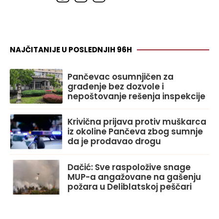
NAJČITANIJE U POSLEDNJIH 96H
Pančevac osumnjičen za
građenje bez dozvole i
nepoštovanje rešenja inspekcije
Krivična prijava protiv muškarca
iz okoline Pančeva zbog sumnje
da je prodavao drogu
Dačić: Sve raspoložive snage
MUP-a angažovane na gašenju
požara u Deliblatskoj peščari