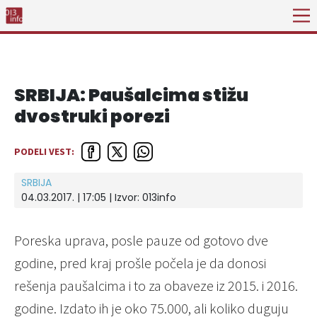
SRBIJA: Paušalcima stižu
dvostruki porezi
PODELI VEST:
SRBIJA
04.03.2017. | 17:05 | Izvor:
013info
Poreska uprava, posle pauze od gotovo dve
godine, pred kraj prošle počela je da donosi
rešenja paušalcima i to za obaveze iz 2015. i 2016.
godine. Izdato ih je oko 75.000, ali koliko duguju