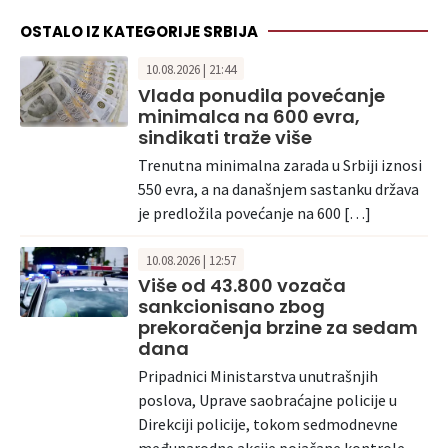
OSTALO IZ KATEGORIJE SRBIJA
10.08.2026 | 21:44
Vlada ponudila povećanje
minimalca na 600 evra,
sindikati traže više
Trenutna minimalna zarada u Srbiji iznosi
550 evra, a na današnjem sastanku država
je predložila povećanje na 600 […]
10.08.2026 | 12:57
Više od 43.800 vozača
sankcionisano zbog
prekoračenja brzine za sedam
dana
Pripadnici Ministarstva unutrašnjih
poslova, Uprave saobraćajne policije u
Direkciji policije, tokom sedmodnevne