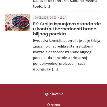
Danas će biti pretežno sunčano i veoma
toplo. […]
09.08.2026 | 20:00 > 13:14
EK: Srbija ispunjava standarde
u kontroli bezbednosti hrane
biljnog porekla
Evropska komisija potvrdila je da je Srbija
značajno unapredila sistem službenih
kontrola bezbednosti hrane biljnog
porekla i da kontrole u primarnoj
poljoprivrednoj proizvodnji sada
ispunjavaju […]
Oglašavanje
O nama