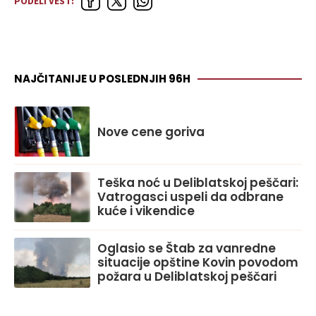
PODELI VEST:
NAJČITANIJE U POSLEDNJIH 96H
Nove cene goriva
Teška noć u Deliblatskoj peščari:
Vatrogasci uspeli da odbrane
kuće i vikendice
Oglasio se Štab za vanredne
situacije opštine Kovin povodom
požara u Deliblatskoj peščari