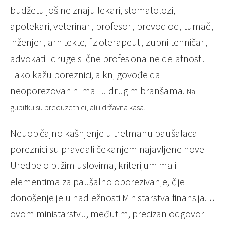
budžetu još ne znaju lekari, stomatolozi,
apotekari, veterinari, profesori, prevodioci, tumači,
inženjeri, arhitekte, fizioterapeuti, zubni tehničari,
advokati i druge slične profesionalne delatnosti.
Tako kažu poreznici, a knjigovođe da
neoporezovanih ima i u drugim branšama.
Na
gubitku su preduzetnici, ali i državna kasa.
Neuobičajno kašnjenje u tretmanu paušalaca
poreznici su pravdali čekanjem najavljene nove
Uredbe o bližim uslovima, kriterijumima i
elementima za paušalno oporezivanje, čije
donošenje je u nadležnosti Ministarstva finansija. U
ovom ministarstvu, međutim, precizan odgovor