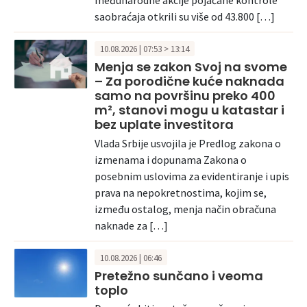
međunarodne akcije pojačane kontrole
saobraćaja otkrili su više od 43.800 […]
10.08.2026 | 07:53 > 13:14
Menja se zakon Svoj na svome
– Za porodične kuće naknada
samo na površinu preko 400
m², stanovi mogu u katastar i
bez uplate investitora
Vlada Srbije usvojila je Predlog zakona o
izmenama i dopunama Zakona o
posebnim uslovima za evidentiranje i upis
prava na nepokretnostima, kojim se,
između ostalog, menja način obračuna
naknade za […]
10.08.2026 | 06:46
Pretežno sunčano i veoma
toplo