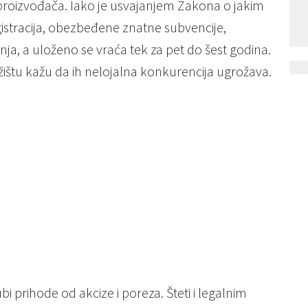
proizvođača. Iako je usvajanjem Zakona o jakim
istracija, obezbeđene znatne subvencije,
nja, a uloženo se vraća tek za pet do šest godina.
tržištu kažu da ih nelojalna konkurencija ugrožava.
bi prihode od akcize i poreza. Šteti i legalnim