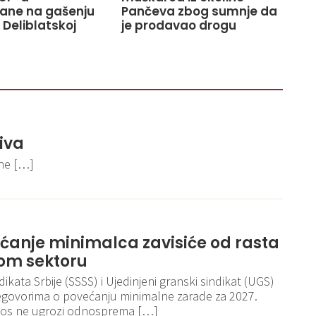
ane na gašenju
Pančeva zbog sumnje da
 Deliblatskoj
je prodavao drogu
iva
ene […]
ećanje minimalca zavisiće od rasta
om sektoru
kata Srbije (SSSS) i Ujedinjeni granski sindikat (UGS)
egovorima o povećanju minimalne zarade za 2027.
iznos ne ugrozi odnosprema […]