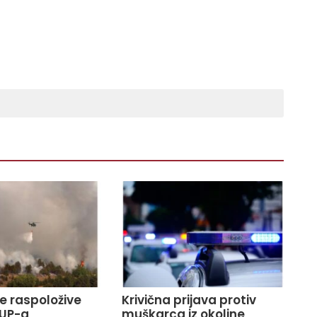
ve raspoložive
Krivična prijava protiv
UP-a
muškarca iz okoline