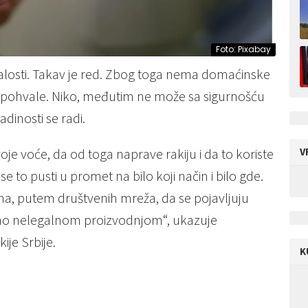
Foto: Pixabay
u žalosti. Takav je red. Zbog toga nema domaćinske
sti pohvale. Niko, međutim ne može sa sigurnošću
adinosti se radi.
V
oje voće, da od toga naprave rakiju i da to koriste
 to pusti u promet na bilo koji način i bilo gde.
ma, putem društvenih mreža, da se pojavljuju
vemo nelegalnom proizvodnjom“, ukazuje
ije Srbije.
K