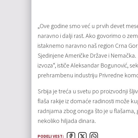
„Ove godine smo već u prvih devet mese
naravno i dalji rast. Ako govorimo o zem
istaknemo naravno naš region Crna Gora, 
Sjedinjene Američke Države i Nemačka. 
izvoza“, ističe Aleksandar Bogunović, sek
prehrambenu industriju Privredne komor
Srbija je treća u svetu po proizvodnji šlji
flaša rakije iz domaće radinosti može kup
radnjama zbog onoga što je u flašama, g
nekoliko hiljada dinara.
PODELI VEST: