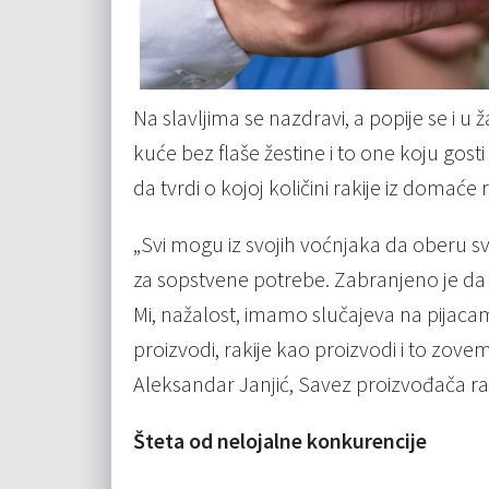
Na slavljima se nazdravi, a popije se i 
kuće bez flaše žestine i to one koju go
da tvrdi o kojoj količini rakije iz domaće r
„Svi mogu iz svojih voćnjaka da oberu sv
za sopstvene potrebe. Zabranjeno je da se
Mi, nažalost, imamo slučajeva na pijaca
proizvodi, rakije kao proizvodi i to zo
Aleksandar Janjić, Savez proizvođača rak
Šteta od nelojalne konkurencije