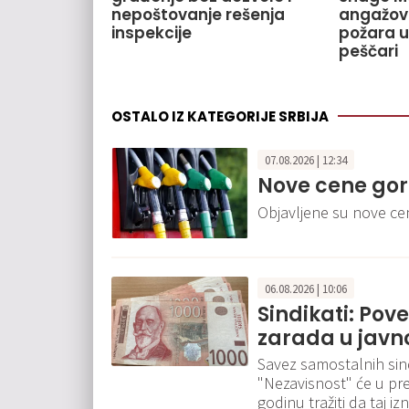
nepoštovanje rešenja
angažov
inspekcije
požara u
peščari
OSTALO IZ KATEGORIJE SRBIJA
07.08.2026 | 12:34
Nove cene gor
Objavljene su nove c
06.08.2026 | 10:06
Sindikati: Pov
zarada u javn
Savez samostalnih sindi
"Nezavisnost" će u pr
godinu tražiti da taj 