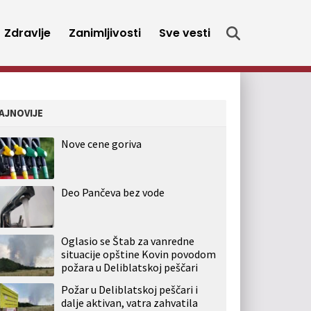
Zdravlje
Zanimljivosti
Sve vesti
AJNOVIJE
Nove cene goriva
Deo Pančeva bez vode
Oglasio se Štab za vanredne
situacije opštine Kovin povodom
požara u Deliblatskoj peščari
Požar u Deliblatskoj peščari i
dalje aktivan, vatra zahvatila