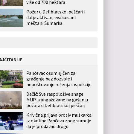
više od 700 hektara
Požar u Deliblatskoj peščari i
dalje aktivan, evakuisani
meštani Šumarka
AJČITANIJE
Pančevac osumnjičen za
građenje bez dozvole i
nepoštovanje rešenja inspekcije
Dačić: Sve raspoložive snage
MUP-a angažovane na gašenju
požara u Deliblatskoj peščari
Krivična prijava protiv muškarca
iz okoline Pančeva zbog sumnje
da je prodavao drogu