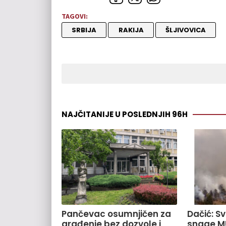
TAGOVI:
SRBIJA
RAKIJA
ŠLJIVOVICA
NAJČITANIJE U POSLEDNJIH 96H
Pančevac osumnjičen za
Dačić: S
građenje bez dozvole i
snage M