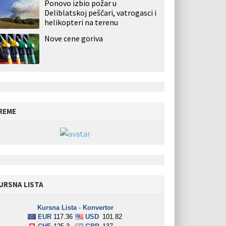
Ponovo izbio požar u
Deliblatskoj peščari, vatrogasci i
helikopteri na terenu
Nove cene goriva
REME
URSNA LISTA