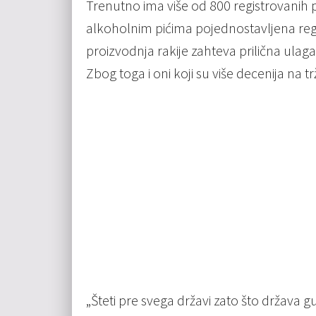
Trenutno ima više od 800 registrovanih 
alkoholnim pićima pojednostavljena reg
proizvodnja rakije zahteva prilična ulaga
Zbog toga i oni koji su više decenija na 
„Šteti pre svega državi zato što država gu