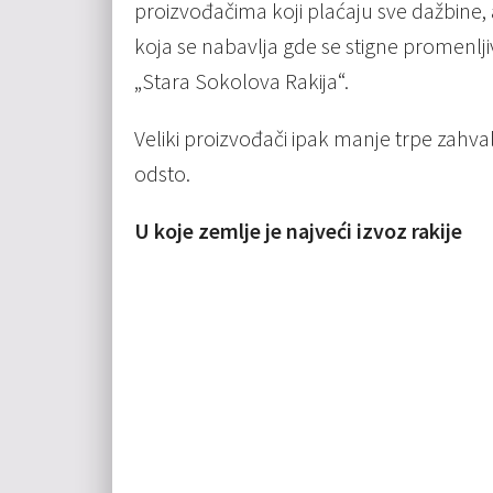
proizvođačima koji plaćaju sve dažbine, a 
koja se nabavlja gde se stigne promenlj
„Stara Sokolova Rakija“.
Veliki proizvođači ipak manje trpe zahval
odsto.
U koje zemlje je najveći izvoz rakije