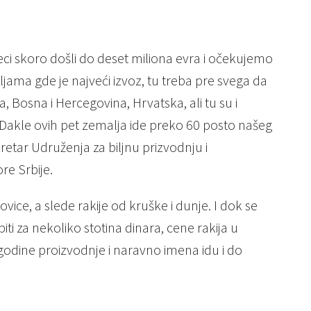
ci skoro došli do deset miliona evra i očekujemo
ljama gde je najveći izvoz, tu treba pre svega da
Bosna i Hercegovina, Hrvatska, ali tu su i
Dakle ovih pet zemalja ide preko 60 posto našeg
retar Udruženja za biljnu prizvodnju i
e Srbije.
vovice, a slede rakije od kruške i dunje. I dok se
iti za nekoliko stotina dinara, cene rakija u
odine proizvodnje i naravno imena idu i do