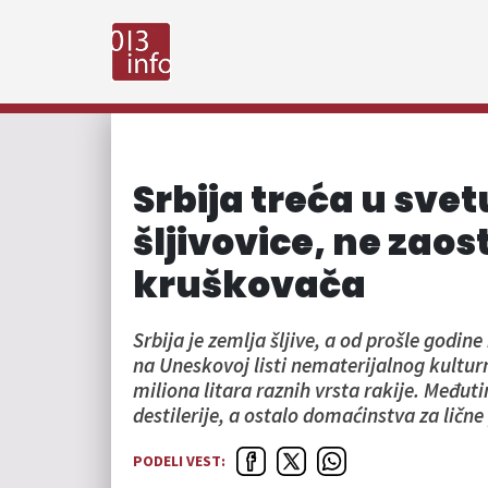
Srbija treća u svet
šljivovice, ne zaos
kruškovača
Srbija je zemlja šljive, a od prošle godine
na Uneskovoj listi nematerijalnog kulturn
miliona litara raznih vrsta rakije. Međut
destilerije, a ostalo domaćinstva za lične
PODELI VEST: