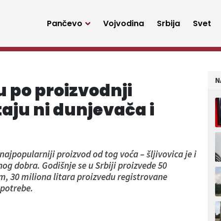
Pančevo
Vojvodina
Srbija
Svet
N
u po proizvodnji
taju ni dunjevača i
 najpopularniji proizvod od tog voća – šljivovica je i
og dobra. Godišnje se u Srbiji proizvede 50
im, 30 miliona litara proizvedu registrovane
 potrebe.