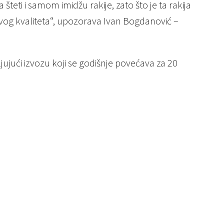
šteti i samom imidžu rakije, zato što je ta rakija
ivog kvaliteta“, upozorava Ivan Bogdanović –
jujući izvozu koji se godišnje povećava za 20