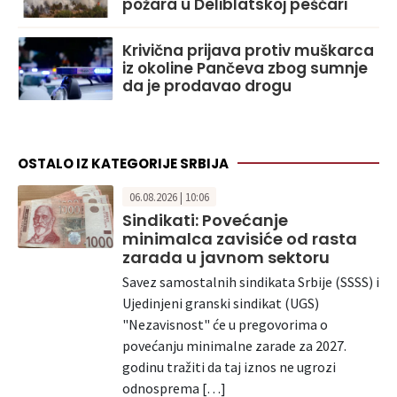
požara u Deliblatskoj peščari
Krivična prijava protiv muškarca
iz okoline Pančeva zbog sumnje
da je prodavao drogu
OSTALO IZ KATEGORIJE SRBIJA
06.08.2026 | 10:06
Sindikati: Povećanje
minimalca zavisiće od rasta
zarada u javnom sektoru
Savez samostalnih sindikata Srbije (SSSS) i
Ujedinjeni granski sindikat (UGS)
"Nezavisnost" će u pregovorima o
povećanju minimalne zarade za 2027.
godinu tražiti da taj iznos ne ugrozi
odnosprema […]