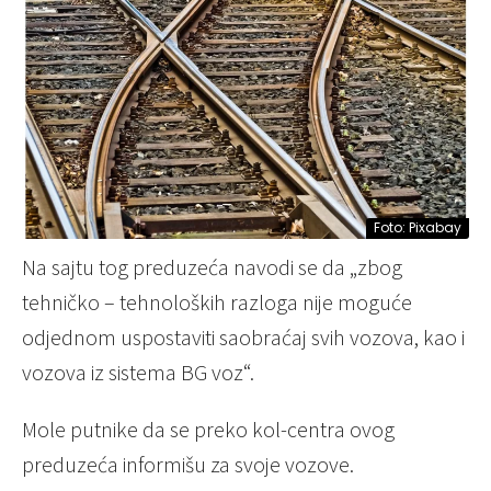
Foto: Pixabay
Na sajtu tog preduzeća navodi se da „zbog
tehničko – tehnoloških razloga nije moguće
odjednom uspostaviti saobraćaj svih vozova, kao i
vozova iz sistema BG voz“.
Mole putnike da se preko kol-centra ovog
preduzeća informišu za svoje vozove.