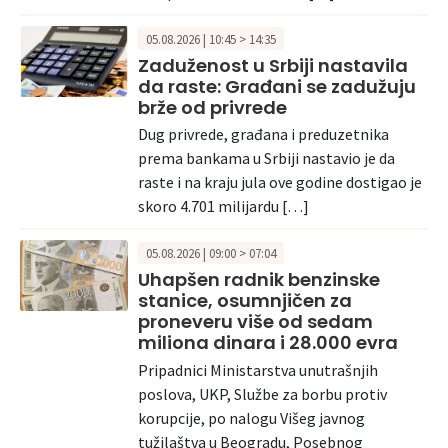
05.08.2026 | 10:45 > 14:35
Zaduženost u Srbiji nastavila
da raste: Građani se zadužuju
brže od privrede
Dug privrede, građana i preduzetnika
prema bankama u Srbiji nastavio je da
raste i na kraju jula ove godine dostigao je
skoro 4.701 milijardu […]
05.08.2026 | 09:00 > 07:04
Uhapšen radnik benzinske
stanice, osumnjičen za
proneveru više od sedam
miliona dinara i 28.000 evra
Pripadnici Ministarstva unutrašnjih
poslova, UKP, Službe za borbu protiv
korupcije, po nalogu Višeg javnog
tužilaštva u Beogradu, Posebnog