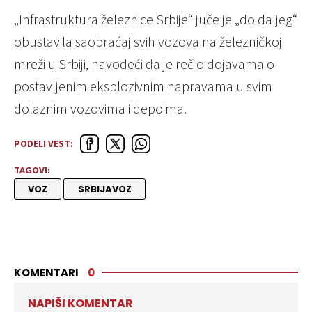
„Infrastruktura železnice Srbije“ juče je „do daljeg“
obustavila saobraćaj svih vozova na železničkoj
mreži u Srbiji, navodeći da je reč o dojavama o
postavljenim eksplozivnim napravama u svim
dolaznim vozovima i depoima.
PODELI VEST:
TAGOVI:
VOZ
SRBIJAVOZ
KOMENTARI
0
NAPIŠI KOMENTAR