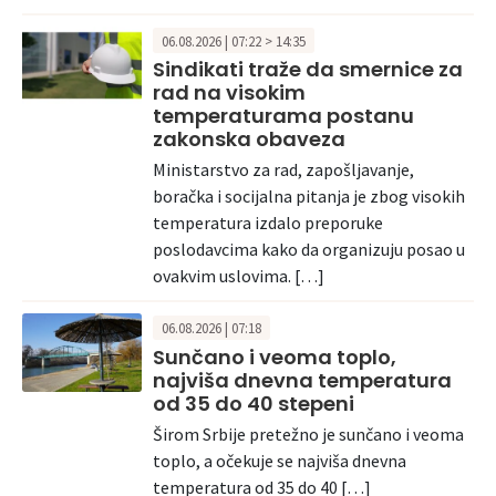
06.08.2026 | 07:22 > 14:35
Sindikati traže da smernice za
rad na visokim
temperaturama postanu
zakonska obaveza
Ministarstvo za rad, zapošljavanje,
boračka i socijalna pitanja je zbog visokih
temperatura izdalo preporuke
poslodavcima kako da organizuju posao u
ovakvim uslovima. […]
06.08.2026 | 07:18
Sunčano i veoma toplo,
najviša dnevna temperatura
od 35 do 40 stepeni
Širom Srbije pretežno je sunčano i veoma
toplo, a očekuje se najviša dnevna
temperatura od 35 do 40 […]