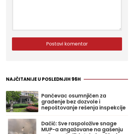
NAJČITANIJE U POSLEDNJIH 96H
Pančevac osumnjičen za
građenje bez dozvole i
nepoštovanje rešenja inspekcije
Dačić: Sve raspoložive snage
MUP-a angažovane na gašenju