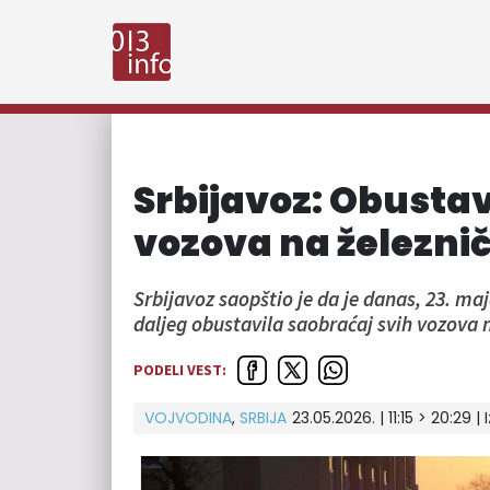
Srbijavoz: Obustav
vozova na železnič
Srbijavoz saopštio je da je danas, 23. maj
daljeg obustavila saobraćaj svih vozova n
PODELI VEST:
VOJVODINA
,
SRBIJA
23.05.2026. | 11:15 > 20:29 | 