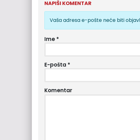
NAPIŠI KOMENTAR
Vaša adresa e-pošte neće biti objavl
Ime
*
E-pošta
*
Komentar