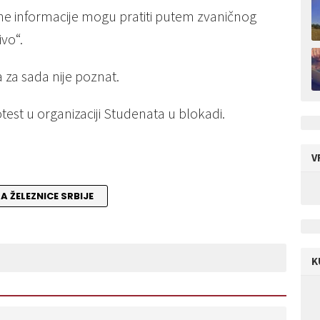
lne informacije mogu pratiti putem zvaničnog
ivo“.
za sada nije poznat.
est u organizaciji Studenata u blokadi.
V
 ŽELEZNICE SRBIJE
K