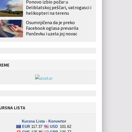
Ponovo izbio požar u
Deliblatskoj peščari, vatrogasci i
helikopteri na terenu
Osumnjičena da je preko
Facebook oglasa prevarila
Pančevku i uzela joj novac
REME
URSNA LISTA