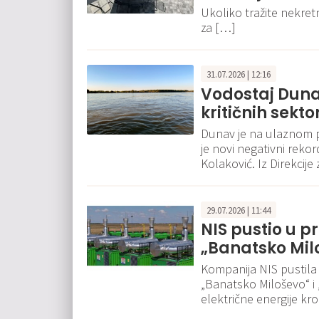
Ukoliko tražite nekret
za […]
31.07.2026 | 12:16
Vodostaj Duna
kritičnih sekt
Dunav je na ulaznom p
je novi negativni rekor
Kolaković. Iz Direkcij
29.07.2026 | 11:44
NIS pustio u p
„Banatsko Milo
Kompanija NIS pustila
„Banatsko Miloševo“ i
električne energije kro