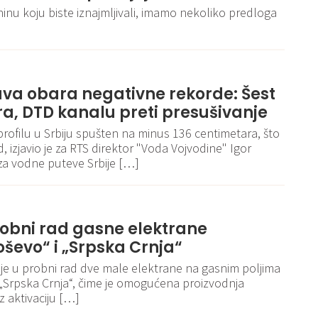
ninu koju biste iznajmljivali, imamo nekoliko predloga
va obara negativne rekorde: Šest
ora, DTD kanalu preti presušivanje
rofilu u Srbiju spušten na minus 136 centimetara, što
d, izjavio je za RTS direktor "Voda Vojvodine" Igor
e za vodne puteve Srbije […]
robni rad gasne elektrane
ševo“ i „Srpska Crnja“
 je u probni rad dve male elektrane na gasnim poljima
 „Srpska Crnja“, čime je omogućena proizvodnja
z aktivaciju […]