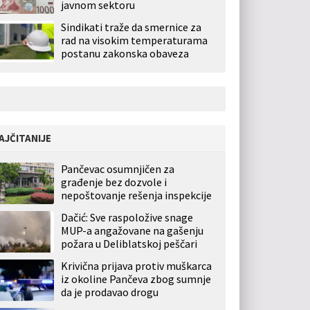
javnom sektoru
Sindikati traže da smernice za
rad na visokim temperaturama
postanu zakonska obaveza
AJČITANIJE
Pančevac osumnjičen za
građenje bez dozvole i
nepoštovanje rešenja inspekcije
Dačić: Sve raspoložive snage
MUP-a angažovane na gašenju
požara u Deliblatskoj peščari
Krivična prijava protiv muškarca
iz okoline Pančeva zbog sumnje
da je prodavao drogu