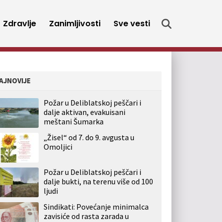
Zdravlje
Zanimljivosti
Sve vesti
AJNOVIJE
Požar u Deliblatskoj peščari i
dalje aktivan, evakuisani
meštani Šumarka
„Žisel“ od 7. do 9. avgusta u
Omoljici
Požar u Deliblatskoj peščari i
dalje bukti, na terenu više od 100
ljudi
Sindikati: Povećanje minimalca
zavisiće od rasta zarada u