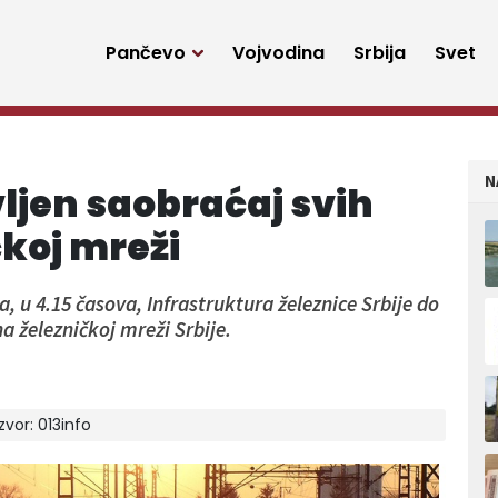
Pančevo
Vojvodina
Srbija
Svet
N
ljen saobraćaj svih
koj mreži
a, u 4.15 časova, Infrastruktura železnice Srbije do
a železničkoj mreži Srbije.
Izvor:
013info