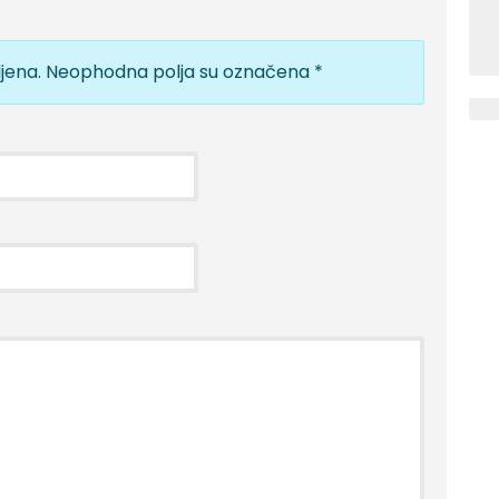
jena.
Neophodna polja su označena
*