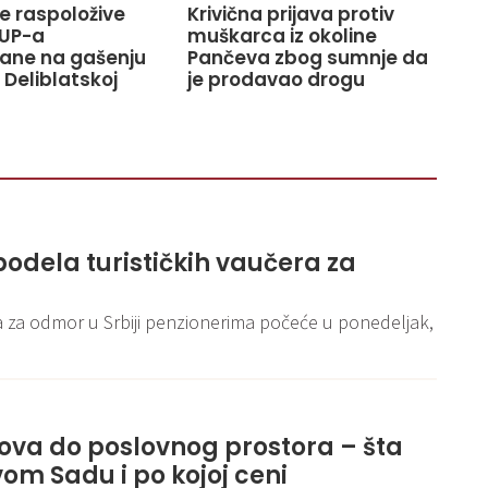
ve raspoložive
Krivična prijava protiv
UP-a
muškarca iz okoline
ane na gašenju
Pančeva zbog sumnje da
 Deliblatskoj
je prodavao drogu
podela turističkih vaučera za
 za odmor u Srbiji penzionerima počeće u ponedeljak,
ova do poslovnog prostora – šta
vom Sadu i po kojoj ceni