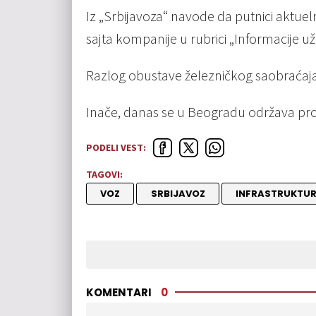
Iz „Srbijavoza“ navode da putnici aktue
sajta kompanije u rubrici „Informacije už
Razlog obustave železničkog saobraćaja 
Inače, danas se u Beogradu održava prot
PODELI VEST:
TAGOVI:
VOZ
SRBIJAVOZ
INFRASTRUKTURA
KOMENTARI
0