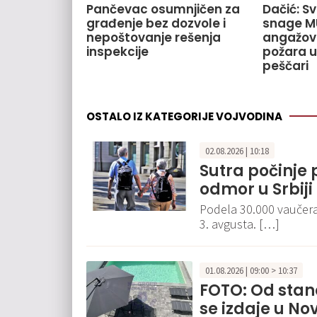
Pančevac osumnjičen za
Dačić: S
građenje bez dozvole i
snage M
nepoštovanje rešenja
angažov
inspekcije
požara u
peščari
OSTALO IZ KATEGORIJE VOJVODINA
02.08.2026 | 10:18
Sutra počinje 
odmor u Srbiji
Podela 30.000 vaučera
3. avgusta. […]
01.08.2026 | 09:00 > 10:37
FOTO: Od stan
se izdaje u No