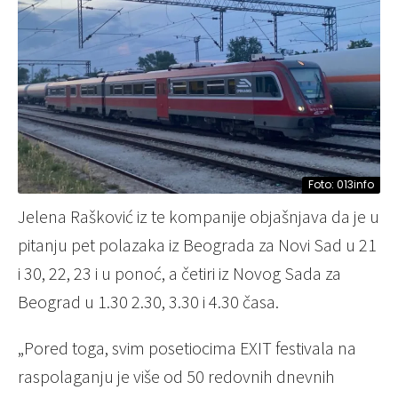
Foto: 013info
Jelena Rašković iz te kompanije objašnjava da je u
pitanju pet polazaka iz Beograda za Novi Sad u 21
i 30, 22, 23 i u ponoć, a četiri iz Novog Sada za
Beograd u 1.30 2.30, 3.30 i 4.30 časa.
„Pored toga, svim posetiocima EXIT festivala na
raspolaganju je više od 50 redovnih dnevnih