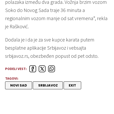
polazaka između dva grada. Vožnja brzim vozom
Soko do Novog Sada traje 36 minuta a
regionalnim vozom manje od sat vremena“, rekla
je Rašković.
Dodala je i da je za sve kupce karata putem
besplatne aplikacije Srbijavoz i vebsajta
srbijavoz.rs, obezbeđen popust od pet odsto.
PODELI VEST:
TAGOVI:
NOVI SAD
SRBIJAVOZ
EXIT