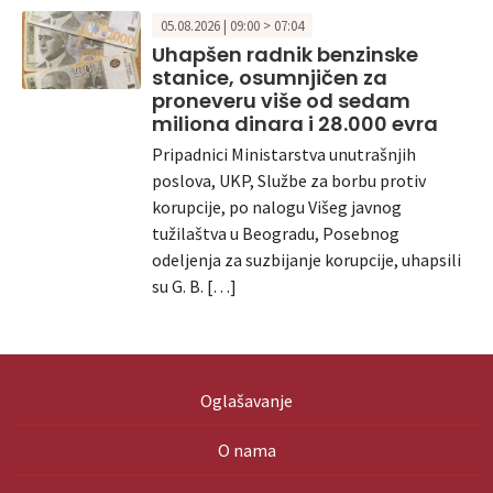
05.08.2026 | 09:00 > 07:04
Uhapšen radnik benzinske
stanice, osumnjičen za
proneveru više od sedam
miliona dinara i 28.000 evra
Pripadnici Ministarstva unutrašnjih
poslova, UKP, Službe za borbu protiv
korupcije, po nalogu Višeg javnog
tužilaštva u Beogradu, Posebnog
odeljenja za suzbijanje korupcije, uhapsili
su G. B. […]
Oglašavanje
O nama