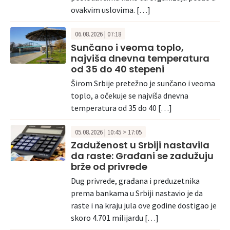
ovakvim uslovima. […]
06.08.2026 | 07:18
Sunčano i veoma toplo,
najviša dnevna temperatura
od 35 do 40 stepeni
Širom Srbije pretežno je sunčano i veoma
toplo, a očekuje se najviša dnevna
temperatura od 35 do 40 […]
05.08.2026 | 10:45 > 17:05
Zaduženost u Srbiji nastavila
da raste: Građani se zadužuju
brže od privrede
Dug privrede, građana i preduzetnika
prema bankama u Srbiji nastavio je da
raste i na kraju jula ove godine dostigao je
skoro 4.701 milijardu […]