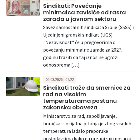
Sindikati: Povećanje
minimalca zavisiće od rasta
zarada u javnom sektoru
Savez samostalnih sindikata Srbije (SSSS) i
Ujedinjeni granski sindikat (UGS)
"Nezavisnost" će u pregovorima o
povećanju minimalne zarade za 2027.
godinu tražiti da taj iznos ne ugrozi
odnosprema […]
06.08.2026 | 07:22
Sindikati traže da smernice za
rad na visokim
temperaturama postanu
zakonska obaveza
Ministarstvo za rad, zapošljavanje,
boračka i socijalna pitanja je zbog visokih
temperatura izdalo preporuke
poslodavcima kako da organizuju posao u