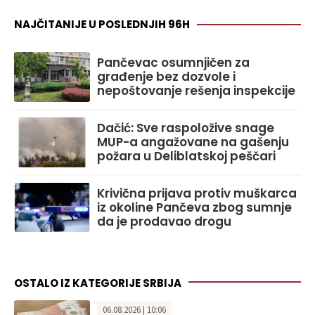
NAJČITANIJE U POSLEDNJIH 96H
Pančevac osumnjičen za
građenje bez dozvole i
nepoštovanje rešenja inspekcije
Dačić: Sve raspoložive snage
MUP-a angažovane na gašenju
požara u Deliblatskoj peščari
Krivična prijava protiv muškarca
iz okoline Pančeva zbog sumnje
da je prodavao drogu
OSTALO IZ KATEGORIJE SRBIJA
06.08.2026 | 10:06