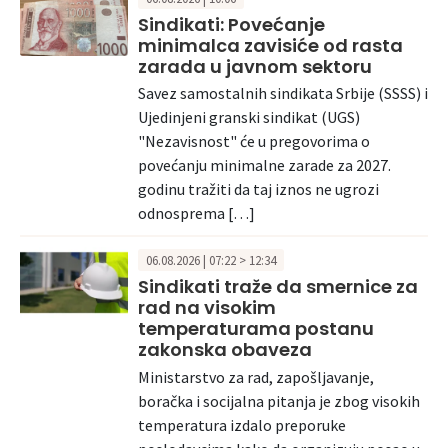
Sindikati: Povećanje
minimalca zavisiće od rasta
zarada u javnom sektoru
Savez samostalnih sindikata Srbije (SSSS) i
Ujedinjeni granski sindikat (UGS)
"Nezavisnost" će u pregovorima o
povećanju minimalne zarade za 2027.
godinu tražiti da taj iznos ne ugrozi
odnosprema […]
06.08.2026 | 07:22 > 12:34
Sindikati traže da smernice za
rad na visokim
temperaturama postanu
zakonska obaveza
Ministarstvo za rad, zapošljavanje,
boračka i socijalna pitanja je zbog visokih
temperatura izdalo preporuke