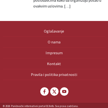
poslodavcima kako da organizuju posao u
ovakvim uslovima. […]
Oglašavanje
O nama
Impresum
Kontakt
Pravila i politika privatnosti
© 2026
Pančevački informativni portal 013info. Sva prava zadržana.