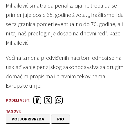
Mihailović smatra da penalizacija ne treba da se
primenjuje posle 65. godine života. „Tražili smo i da
se ta granica pomeri eventualno do 70. godine, ali
ni taj naš predlog nije došao na dnevni red“, kaže
Mihailović.
Većina izmena predviđenih nacrtom odnosi se na
usklađivanje penzijskog zakonodavstva sa drugim
domaćim propisima i pravnim tekovinama
Evropske unije.
PODELI VEST:
TAGOVI:
POLJOPRIVREDA
PIO