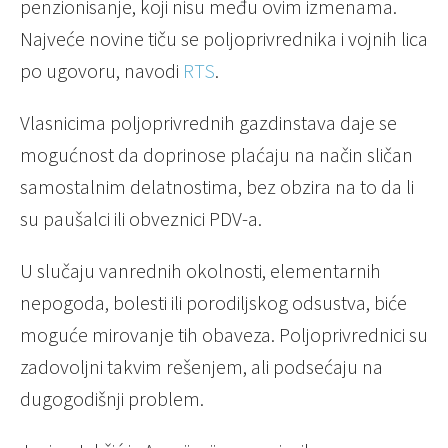
penzionisanje, koji nisu među ovim izmenama.
Najveće novine tiču se poljoprivrednika i vojnih lica
po ugovoru, navodi
RTS
.
Vlasnicima poljoprivrednih gazdinstava daje se
mogućnost da doprinose plaćaju na način sličan
samostalnim delatnostima, bez obzira na to da li
su paušalci ili obveznici PDV-a.
U slučaju vanrednih okolnosti, elementarnih
nepogoda, bolesti ili porodiljskog odsustva, biće
moguće mirovanje tih obaveza. Poljoprivrednici su
zadovoljni takvim rešenjem, ali podsećaju na
dugogodišnji problem.