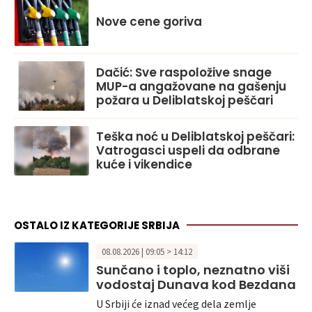
Nove cene goriva
Dačić: Sve raspoložive snage
MUP-a angažovane na gašenju
požara u Deliblatskoj peščari
Teška noć u Deliblatskoj peščari:
Vatrogasci uspeli da odbrane
kuće i vikendice
OSTALO IZ KATEGORIJE SRBIJA
08.08.2026 | 09:05 > 14:12
Sunčano i toplo, neznatno viši
vodostaj Dunava kod Bezdana
U Srbiji će iznad većeg dela zemlje