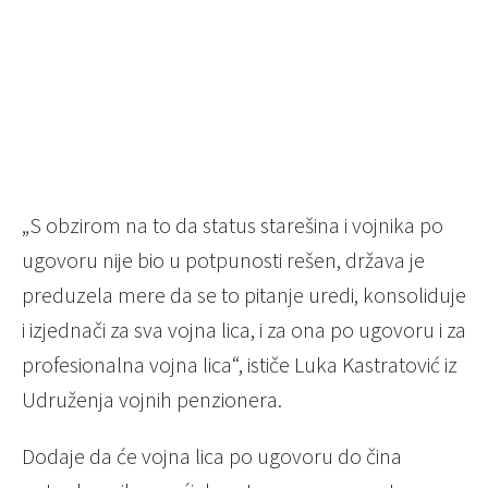
„S obzirom na to da status starešina i vojnika po
ugovoru nije bio u potpunosti rešen, država je
preduzela mere da se to pitanje uredi, konsoliduje
i izjednači za sva vojna lica, i za ona po ugovoru i za
profesionalna vojna lica“, ističe Luka Kastratović iz
Udruženja vojnih penzionera.
Dodaje da će vojna lica po ugovoru do čina