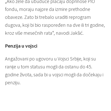
„Ako žele da ubuduće plaćaju doprinose PIO
fondu, moraju najpre da izmire prethodne
obaveze. Zato bi trebalo uraditi reprogram
dugova, koji bi bio raspoređen na dve ili tri godine,
kroz više mesečnih rata“, navodi Jakšić.
Penzija u vojsci
Angažovani po ugovoru u Vojsci Srbije, koji su
ranije u tom statusu mogli da ostanu do 45.
godine života, sada bi u vojsci mogli da dočekaju i
penziju.