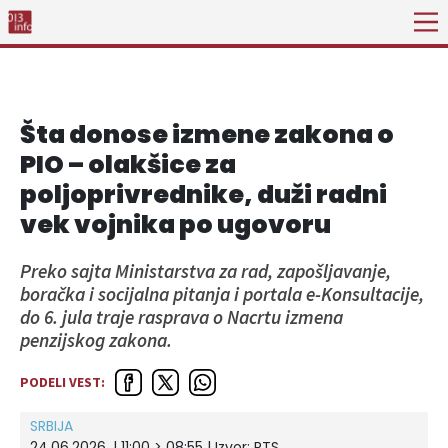
Šta donose izmene zakona o
PIO – olakšice za
poljoprivrednike, duži radni
vek vojnika po ugovoru
Preko sajta Ministarstva za rad, zapošljavanje,
boračka i socijalna pitanja i portala e-Konsultacije,
do 6. jula traje rasprava o Nacrtu izmena
penzijskog zakona.
PODELI VEST:
SRBIJA
24.06.2026. | 11:00 > 08:55
| Izvor:
RTS