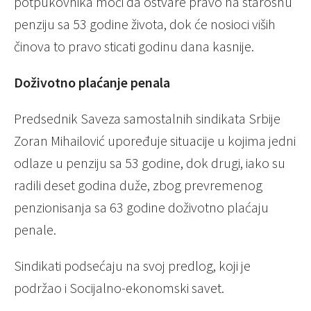
potpukovnika moći da ostvare pravo na starosnu
penziju sa 53 godine života, dok će nosioci viših
činova to pravo sticati godinu dana kasnije.
Doživotno plaćanje penala
Predsednik Saveza samostalnih sindikata Srbije
Zoran Mihailović upoređuje situacije u kojima jedni
odlaze u penziju sa 53 godine, dok drugi, iako su
radili deset godina duže, zbog prevremenog
penzionisanja sa 63 godine doživotno plaćaju
penale.
Sindikati podsećaju na svoj predlog, koji je
podržao i Socijalno-ekonomski savet.