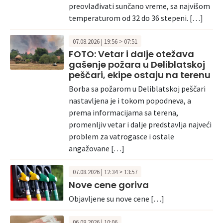
preovlađivati sunčano vreme, sa najvišom
temperaturom od 32 do 36 stepeni. […]
07.08.2026 | 19:56 > 07:51
FOTO: Vetar i dalje otežava
gašenje požara u Deliblatskoj
peščari, ekipe ostaju na terenu
Borba sa požarom u Deliblatskoj peščari
nastavljena je i tokom popodneva, a
prema informacijama sa terena,
promenljiv vetar i dalje predstavlja najveći
problem za vatrogasce i ostale
angažovane […]
07.08.2026 | 12:34 > 13:57
Nove cene goriva
Objavljene su nove cene […]
06.08.2026 | 10:06