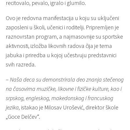
recitovalo, pevalo, igralo i glumilo.
Ovo je redovna manifestacija u koju su uključeni
zaposleni u školi, učenici i roditelji. Pripremljen je
raznovrstan program, a najmasovnije su sportske
aktivnosti, izložba likovnih radova čija je tema
jabuka i priredba u kojoj učestvuju predstavnici
svih razreda.
–
Naša deca su demonstrirala deo znanja stečenog
na časovima muzičke, likovne i fizičke kulture, kao i
srpskog, engleskog, makedonskog i francuskog
jezika,
istakao je Milosav Urošević, direktor škole
„Goce Delčev“.