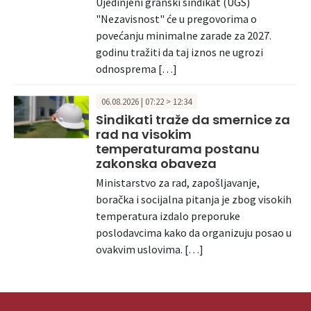
Ujedinjeni granski sindikat (UGS)
"Nezavisnost" će u pregovorima o
povećanju minimalne zarade za 2027.
godinu tražiti da taj iznos ne ugrozi
odnosprema […]
06.08.2026 | 07:22 > 12:34
Sindikati traže da smernice za
rad na visokim
temperaturama postanu
zakonska obaveza
Ministarstvo za rad, zapošljavanje,
boračka i socijalna pitanja je zbog visokih
temperatura izdalo preporuke
poslodavcima kako da organizuju posao u
ovakvim uslovima. […]