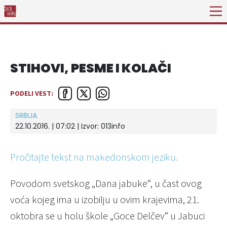
STIHOVI, PESME I KOLAČI
PODELI VEST:
SRBIJA
22.10.2016. | 07:02 | Izvor:
013info
Pročitajte tekst na makedonskom jeziku.
Povodom svetskog „Dana jabuke“, u čast ovog
voća kojeg ima u izobilju u ovim krajevima, 21.
oktobra se u holu škole „Goce Delčev“ u Jabuci