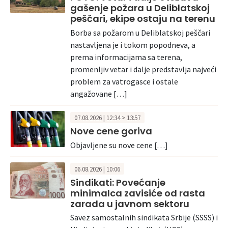
gašenje požara u Deliblatskoj
peščari, ekipe ostaju na terenu
Borba sa požarom u Deliblatskoj peščari
nastavljena je i tokom popodneva, a
prema informacijama sa terena,
promenljiv vetar i dalje predstavlja najveći
problem za vatrogasce i ostale
angažovane […]
07.08.2026 | 12:34 > 13:57
Nove cene goriva
Objavljene su nove cene […]
06.08.2026 | 10:06
Sindikati: Povećanje
minimalca zavisiće od rasta
zarada u javnom sektoru
Savez samostalnih sindikata Srbije (SSSS) i