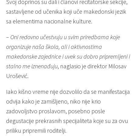
Svoj doprinos su dali i članovi recitatorske sekcije,
sastavljene od učenika koji uče makedonski jezik
sa elementima nacionalne kulture.
–
Oni redovno učestvuju u svim priredbama koje
organizuje naša škola, ali i aktivnostima
makedonske zajednice i uvek su dobro pripremljeni i
stalno me iznenađuju
, naglasio je direktor Milosav
Urošević.
Iako kišno vreme nije dozvolilo da se manifestacija
odvija kako je zamišljeno, niko nije krio
zadovoljstvo proslavom, posebno posle
degustacije prekrasnih specijaliteta koje su za ovu
priliku pripremili roditelji.