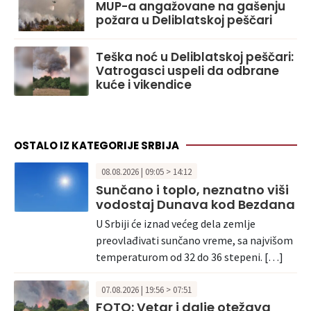
MUP-a angažovane na gašenju
požara u Deliblatskoj peščari
Teška noć u Deliblatskoj peščari:
Vatrogasci uspeli da odbrane
kuće i vikendice
OSTALO IZ KATEGORIJE SRBIJA
08.08.2026 | 09:05 > 14:12
Sunčano i toplo, neznatno viši
vodostaj Dunava kod Bezdana
U Srbiji će iznad većeg dela zemlje
preovlađivati sunčano vreme, sa najvišom
temperaturom od 32 do 36 stepeni. […]
07.08.2026 | 19:56 > 07:51
FOTO: Vetar i dalje otežava