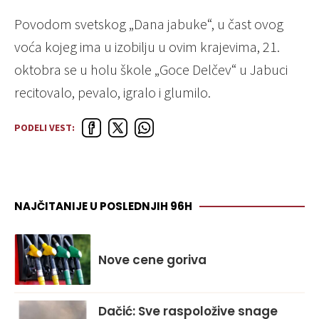
Povodom svetskog „Dana jabuke“, u čast ovog
voća kojeg ima u izobilju u ovim krajevima, 21.
oktobra se u holu škole „Goce Delčev“ u Jabuci
recitovalo, pevalo, igralo i glumilo.
PODELI VEST:
NAJČITANIJE U POSLEDNJIH 96H
Nove cene goriva
Dačić: Sve raspoložive snage