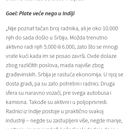
Goel: Plate veće nego u Indiji
„Nije poznat tačan broj radnika, ali je oko 10.000
njih do sada došlo u Srbiju. Možda trenutno
aktivno radi njih 5.000 ili 6.000, zato što se mnogi
vrate kući kada im se posao završi. Ovde dolaze
zbog različitih poslova, mada najviše zbog
građevinskih. Srbija je rastuća ekonomija. U njoj se
dosta gradi, pa su zato potrebni i radnici. Druga
sfera su naravno vozači, pre svega autobusa i
kamiona. Takođe su aktivni i u poljoprivredi.
Radnici iz Indije postoje u praktično svakoj
industriji – negde su zastupljeni više, negde manje,