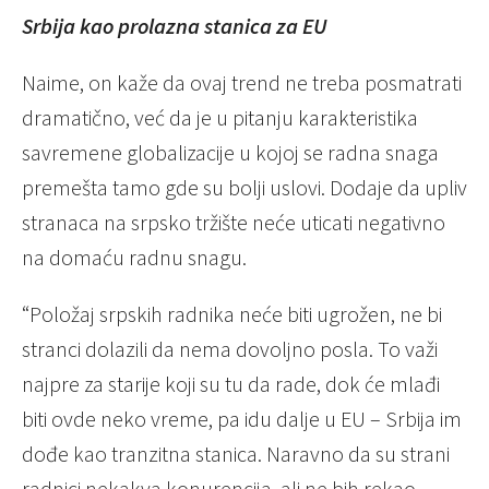
Srbija kao prolazna stanica za EU
Naime, on kaže da ovaj trend ne treba posmatrati
dramatično, već da je u pitanju karakteristika
savremene globalizacije u kojoj se radna snaga
premešta tamo gde su bolji uslovi. Dodaje da upliv
stranaca na srpsko tržište neće uticati negativno
na domaću radnu snagu.
“Položaj srpskih radnika neće biti ugrožen, ne bi
stranci dolazili da nema dovoljno posla. To važi
najpre za starije koji su tu da rade, dok će mlađi
biti ovde neko vreme, pa idu dalje u EU – Srbija im
dođe kao tranzitna stanica. Naravno da su strani
radnici nekakva konurencija, ali ne bih rekao