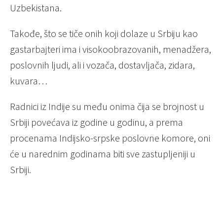
Uzbekistana.
Takođe, što se tiče onih koji dolaze u Srbiju kao
gastarbajteri ima i visokoobrazovanih, menadžera,
poslovnih ljudi, ali i vozača, dostavljača, zidara,
kuvara…
Radnici iz Indije su među onima čija se brojnost u
Srbiji povećava iz godine u godinu, a prema
procenama Indijsko-srpske poslovne komore, oni
će u narednim godinama biti sve zastupljeniji u
Srbiji.