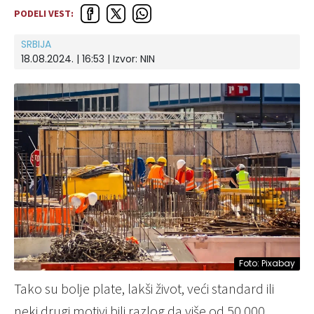
PODELI VEST:
SRBIJA
18.08.2024. | 16:53
| Izvor:
NIN
Foto: Pixabay
Tako su bolje plate, lakši život, veći standard ili
neki drugi motivi bili razlog da više od 50.000