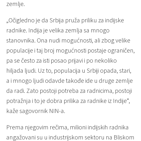
zemlje.
„Očigledno je da Srbija pruža priliku za indijske
radnike. Indija je velika zemlja sa mnogo
stanovnika. Ona nudi mogućnosti, ali zbog velike
populacije i taj broj mogućnosti postaje ograničen,
pa se često za isti posao prijavi i po nekoliko
hiljada ljudi. Uz to, populacija u Srbiji opada, stari,
a i mnogo ljudi odavde takođe ide u druge zemlje
da radi. Zato postoji potreba za radnicima, postoji
potražnja i to je dobra prilika za radnike iz Indije“,
kaže sagovornik NIN-a.
Prema njegovim rečima, milioni indijskih radnika
angažovani su u industrijskom sektoru na Bliskom