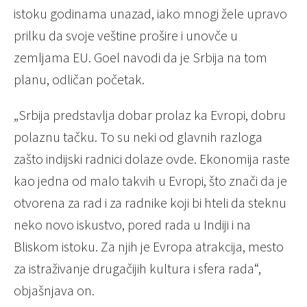
istoku godinama unazad, iako mnogi žele upravo
prilku da svoje veštine prošire i unovče u
zemljama EU. Goel navodi da je Srbija na tom
planu, odličan početak.
„Srbija predstavlja dobar prolaz ka Evropi, dobru
polaznu tačku. To su neki od glavnih razloga
zašto indijski radnici dolaze ovde. Ekonomija raste
kao jedna od malo takvih u Evropi, što znači da je
otvorena za rad i za radnike koji bi hteli da steknu
neko novo iskustvo, pored rada u Indiji i na
Bliskom istoku. Za njih je Evropa atrakcija, mesto
za istraživanje drugačijih kultura i sfera rada“,
objašnjava on.