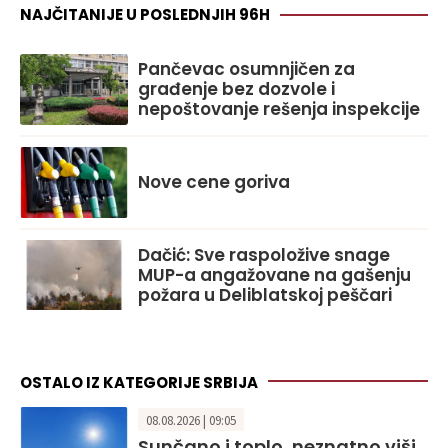
NAJČITANIJE U POSLEDNJIH 96H
Pančevac osumnjičen za
građenje bez dozvole i
nepoštovanje rešenja inspekcije
Nove cene goriva
Dačić: Sve raspoložive snage
MUP-a angažovane na gašenju
požara u Deliblatskoj peščari
OSTALO IZ KATEGORIJE SRBIJA
08.08.2026 | 09:05
Sunčano i toplo, neznatno viši