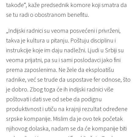
takođe“, kaže predsednik komore koji smatra da
se tu radi o obostranom benefitu.
„Indijski radnici su veoma posvećeni i privrženi,
takva je kultura u pitanju. Poštuju disciplinu i
instrukcije koje im daju nadležni. Ljudi u Srbiji su
veoma prijatni, pa su i sami poslodavci jako fini
prema zaposlenima. Ne žele da eksploatišu
radnike, već se trude da uspostave fer odnose, što
je dobro. Zbog toga će ih indijski radnici više
poštovati i dati sve od sebe da podignu
produktivnost i utiču na krajnji rezultat određene
srpske kompanije. Mislim da je ovo tek početak
njihovog dolaska, nadam se da će kompanije biti