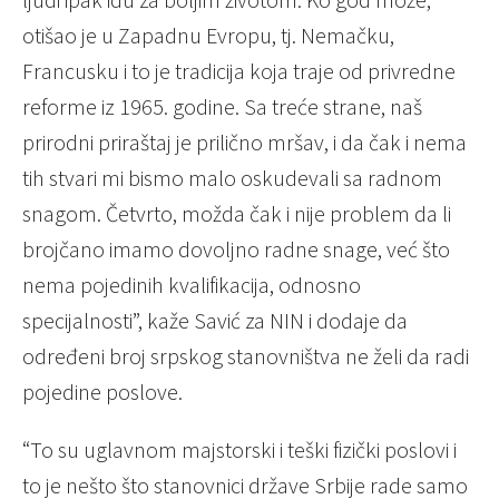
otišao je u Zapadnu Evropu, tj. Nemačku,
Francusku i to je tradicija koja traje od privredne
reforme iz 1965. godine. Sa treće strane, naš
prirodni priraštaj je prilično mršav, i da čak i nema
tih stvari mi bismo malo oskudevali sa radnom
snagom. Četvrto, možda čak i nije problem da li
brojčano imamo dovoljno radne snage, već što
nema pojedinih kvalifikacija, odnosno
specijalnosti”, kaže Savić za NIN i dodaje da
određeni broj srpskog stanovništva ne želi da radi
pojedine poslove.
“To su uglavnom majstorski i teški fizički poslovi i
to je nešto što stanovnici države Srbije rade samo