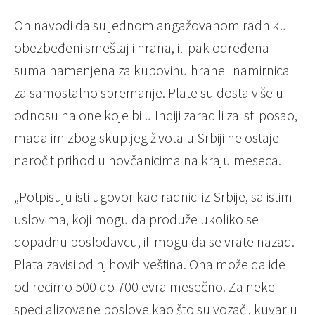
On navodi da su jednom angažovanom radniku
obezbeđeni smeštaj i hrana, ili pak određena
suma namenjena za kupovinu hrane i namirnica
za samostalno spremanje. Plate su dosta više u
odnosu na one koje bi u Indiji zaradili za isti posao,
mada im zbog skupljeg života u Srbiji ne ostaje
naročit prihod u novčanicima na kraju meseca.
„Potpisuju isti ugovor kao radnici iz Srbije, sa istim
uslovima, koji mogu da produže ukoliko se
dopadnu poslodavcu, ili mogu da se vrate nazad.
Plata zavisi od njihovih veština. Ona može da ide
od recimo 500 do 700 evra mesečno. Za neke
specijalizovane poslove kao što su vozači, kuvar u