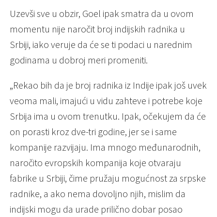
Uzevši sve u obzir, Goel ipak smatra da u ovom
momentu nije naročit broj indijskih radnika u
Srbiji, iako veruje da će se ti podaci u narednim
godinama u dobroj meri promeniti.
„Rekao bih da je broj radnika iz Indije ipak još uvek
veoma mali, imajući u vidu zahteve i potrebe koje
Srbija ima u ovom trenutku. Ipak, očekujem da će
on porasti kroz dve-tri godine, jer se i same
kompanije razvijaju. Ima mnogo međunarodnih,
naročito evropskih kompanija koje otvaraju
fabrike u Srbiji, čime pružaju mogućnost za srpske
radnike, a ako nema dovoljno njih, mislim da
indijski mogu da urade prilično dobar posao