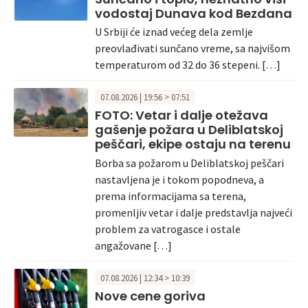
vodostaj Dunava kod Bezdana
U Srbiji će iznad većeg dela zemlje
preovlađivati sunčano vreme, sa najvišom
temperaturom od 32 do 36 stepeni. […]
07.08.2026 | 19:56 > 07:51
FOTO: Vetar i dalje otežava
gašenje požara u Deliblatskoj
peščari, ekipe ostaju na terenu
Borba sa požarom u Deliblatskoj peščari
nastavljena je i tokom popodneva, a
prema informacijama sa terena,
promenljiv vetar i dalje predstavlja najveći
problem za vatrogasce i ostale
angažovane […]
07.08.2026 | 12:34 > 10:39
Nove cene goriva