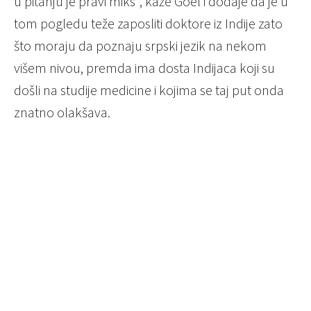
u pitanju je pravi miks“, kaže Goel i dodaje da je u
tom pogledu teže zaposliti doktore iz Indije zato
što moraju da poznaju srpski jezik na nekom
višem nivou, premda ima dosta Indijaca koji su
došli na studije medicine i kojima se taj put onda
znatno olakšava.