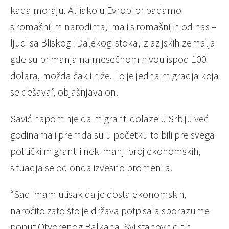
kada moraju. Ali iako u Evropi pripadamo
siromašnijim narodima, ima i siromašnijih od nas –
ljudi sa Bliskog i Dalekog istoka, iz azijskih zemalja
gde su primanja na mesečnom nivou ispod 100
dolara, možda čak i niže. To je jedna migracija koja
se dešava”, objašnjava on.
Savić napominje da migranti dolaze u Srbiju već
godinama i premda su u početku to bili pre svega
politički migranti i neki manji broj ekonomskih,
situacija se od onda izvesno promenila.
“Sad imam utisak da je dosta ekonomskih,
naročito zato što je država potpisala sporazume
poput Otvorenog Balkana. Svi stanovnici tih