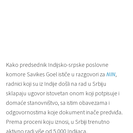
Kako predsednik Indijsko-srpske poslovne
komore Savikes Goel ističe u razgovori za
NIN
,
radnici koji su iz Indije došli na rad u Srbiju
sklapaju ugovor istovetan onom koji potpisuje i
domaće stanovništvo, sa istim obavezama i
odgovornostima koje dokument inače predviđa.
Prema proceni koju iznosi, u Srbiji trenutno
aktivno radi više od 5.000 Indijaca.