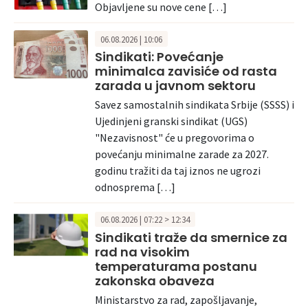
Objavljene su nove cene […]
06.08.2026 | 10:06
Sindikati: Povećanje
minimalca zavisiće od rasta
zarada u javnom sektoru
Savez samostalnih sindikata Srbije (SSSS) i
Ujedinjeni granski sindikat (UGS)
"Nezavisnost" će u pregovorima o
povećanju minimalne zarade za 2027.
godinu tražiti da taj iznos ne ugrozi
odnosprema […]
06.08.2026 | 07:22 > 12:34
Sindikati traže da smernice za
rad na visokim
temperaturama postanu
zakonska obaveza
Ministarstvo za rad, zapošljavanje,