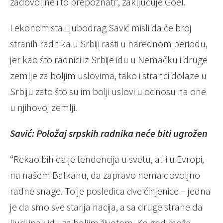
zadovoljne i to prepoznati“, zaključuje Goel.
I ekonomista Ljubodrag Savić misli da će broj
stranih radnika u Srbiji rasti u narednom periodu,
jer kao što radnici iz Srbije idu u Nemačku i druge
zemlje za boljim uslovima, tako i stranci dolaze u
Srbiju zato što su im bolji uslovi u odnosu na one
u njihovoj zemlji.
Savić: Položaj srpskih radnika neće biti ugrožen
“Rekao bih da je tendencija u svetu, ali i u Evropi,
na našem Balkanu, da zapravo nema dovoljno
radne snage. To je posledica dve činjenice – jedna
je da smo sve starija nacija, a sa druge strane da
ljudi ipak idu za boljim životom. Ko god može,