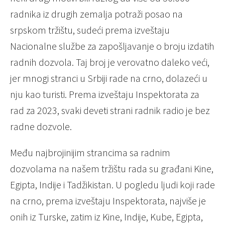
radnika iz drugih zemalja potraži posao na
srpskom tržištu, sudeći prema izveštaju
Nacionalne službe za zapošljavanje o broju izdatih
radnih dozvola. Taj broj je verovatno daleko veći,
jer mnogi stranci u Srbiji rade na crno, dolazeći u
nju kao turisti. Prema izveštaju Inspektorata za
rad za 2023, svaki deveti strani radnik radio je bez
radne dozvole.
Među najbrojinijim strancima sa radnim
dozvolama na našem tržištu rada su građani Kine,
Egipta, Indije i Tadžikistan. U pogledu ljudi koji rade
na crno, prema izveštaju Inspektorata, najviše je
onih iz Turske, zatim iz Kine, Indije, Kube, Egipta,