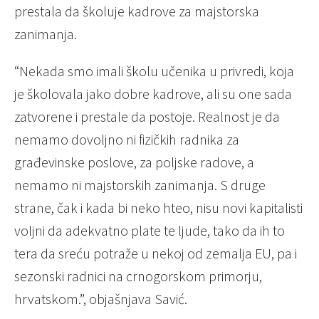
prestala da školuje kadrove za majstorska
zanimanja.
“Nekada smo imali školu učenika u privredi, koja
je školovala jako dobre kadrove, ali su one sada
zatvorene i prestale da postoje. Realnost je da
nemamo dovoljno ni fizičkih radnika za
građevinske poslove, za poljske radove, a
nemamo ni majstorskih zanimanja. S druge
strane, čak i kada bi neko hteo, nisu novi kapitalisti
voljni da adekvatno plate te ljude, tako da ih to
tera da sreću potraže u nekoj od zemalja EU, pa i
sezonski radnici na crnogorskom primorju,
hrvatskom.”, objašnjava Savić.