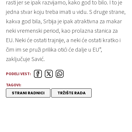
rasti jer se ipak razvijamo, kako god to bilo. I to je
jedna stvar koju treba imati u vidu. S druge strane,
kakva god bila, Srbija je ipak atraktivna za makar
neki vremenski period, kao prolazna stanica za
EU. Neki će ostati trajnije, a neki će ostati kratko i
čim im se pruži prilika otići će dalje u EU”,
zaključuje Savić.
PODELI VEST:
TAGOVI:
STRANI RADNICI
TRŽIŠTE RADA