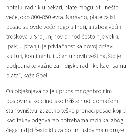
hotelu, radnik u pekari, plate mogu biti i nešto
veće, oko 800-850 evra. Naravno, plate za isti
posao su ovde veće nego u Indiji, ali zbog većih
troškova u Srbiji, njihov prihod često nije veliki.
Ipak, u pitanju je privlačnost ka novoj državi,
kulturi, kontinentu i učenju novih veština, što je
podjednako važno za indijske radnike kao i sama
plata“, kaže Goel.
On objašnjava da je uprkos mnogobrojnim
poslovima koje indijsko tržište nudi domaćem
stanovništvu izuzetno teško pronaći posao koji bi
kao takav odgovarao potrebama radnika, zbog
čega Indijci često idu za boljim uslovima u druge