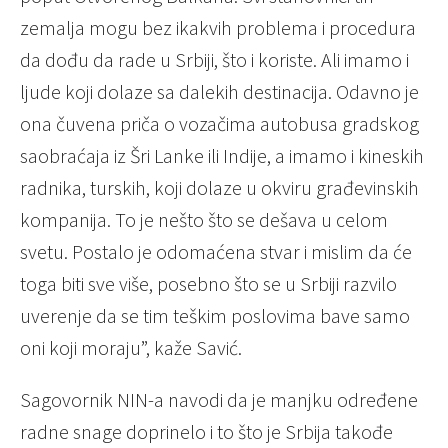
zemalja mogu bez ikakvih problema i procedura
da dođu da rade u Srbiji, što i koriste. Ali imamo i
ljude koji dolaze sa dalekih destinacija. Odavno je
ona čuvena priča o vozačima autobusa gradskog
saobraćaja iz Šri Lanke ili Indije, a imamo i kineskih
radnika, turskih, koji dolaze u okviru građevinskih
kompanija. To je nešto što se dešava u celom
svetu. Postalo je odomaćena stvar i mislim da će
toga biti sve više, posebno što se u Srbiji razvilo
uverenje da se tim teškim poslovima bave samo
oni koji moraju”, kaže Savić.
Sagovornik NIN-a navodi da je manjku određene
radne snage doprinelo i to što je Srbija takođe