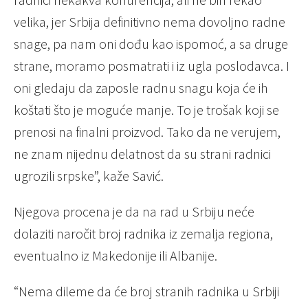
velika, jer Srbija definitivno nema dovoljno radne
snage, pa nam oni dođu kao ispomoć, a sa druge
strane, moramo posmatrati i iz ugla poslodavca. I
oni gledaju da zaposle radnu snagu koja će ih
koštati što je moguće manje. To je trošak koji se
prenosi na finalni proizvod. Tako da ne verujem,
ne znam nijednu delatnost da su strani radnici
ugrozili srpske”, kaže Savić.
Njegova procena je da na rad u Srbiju neće
dolaziti naročit broj radnika iz zemalja regiona,
eventualno iz Makedonije ili Albanije.
“Nema dileme da će broj stranih radnika u Srbiji