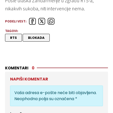
Posle ulaska Žandarmerije u zgradu RTS-a,
nikakvih sukoba, niti intervencije nema.
PODELI VEST:
TAGOVI:
RTS
BLOKADA
KOMENTARI
0
NAPIŠI KOMENTAR
Vaša adresa e-pošte neće biti objavljena.
Neophodna polja su označena
*