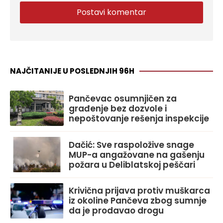
NAJČITANIJE U POSLEDNJIH 96H
Pančevac osumnjičen za
građenje bez dozvole i
nepoštovanje rešenja inspekcije
Dačić: Sve raspoložive snage
MUP-a angažovane na gašenju
požara u Deliblatskoj peščari
Krivična prijava protiv muškarca
iz okoline Pančeva zbog sumnje
da je prodavao drogu