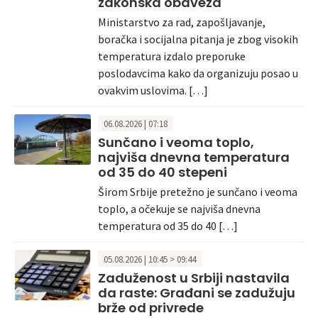
zakonska obaveza
Ministarstvo za rad, zapošljavanje,
boračka i socijalna pitanja je zbog visokih
temperatura izdalo preporuke
poslodavcima kako da organizuju posao u
ovakvim uslovima. […]
06.08.2026 | 07:18
Sunčano i veoma toplo,
najviša dnevna temperatura
od 35 do 40 stepeni
Širom Srbije pretežno je sunčano i veoma
toplo, a očekuje se najviša dnevna
temperatura od 35 do 40 […]
05.08.2026 | 10:45 > 09:44
Zaduženost u Srbiji nastavila
da raste: Građani se zadužuju
brže od privrede