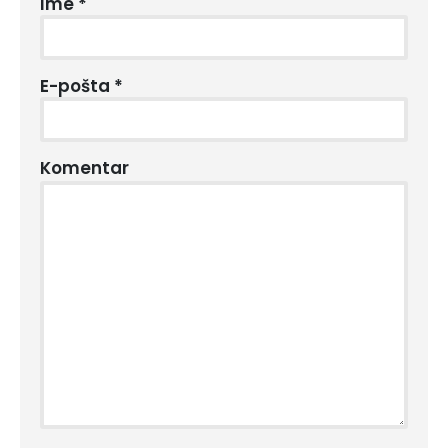
Ime
*
E-pošta
*
Komentar