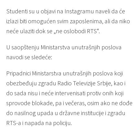
Studenti su u objavi na Instagramu naveli da će
izlazi biti omogućen svim zaposlenima, ali da niko
neće ulaziti dok se „ne oslobodi RTS“.
U saopštenju Ministarstva unutrašnjih poslova
navodi se sledeće:
Pripadnici Ministarstva unutrašnjih poslova koji
obezbeđuju zgradu Radio Televizije Srbije, kao i
do sada nisu i neće intervenisati protiv onih koji
sprovode blokade, pa i večeras, osim ako ne dođe
do nasilnog upada u državne institucije i zgradu
RTS-a i napada na policiju.