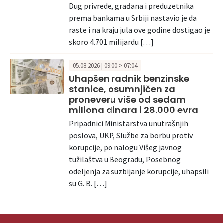
Dug privrede, građana i preduzetnika
prema bankama u Srbiji nastavio je da
raste i na kraju jula ove godine dostigao je
skoro 4.701 milijardu […]
05.08.2026 | 09:00 > 07:04
Uhapšen radnik benzinske
stanice, osumnjičen za
proneveru više od sedam
miliona dinara i 28.000 evra
Pripadnici Ministarstva unutrašnjih
poslova, UKP, Službe za borbu protiv
korupcije, po nalogu Višeg javnog
tužilaštva u Beogradu, Posebnog
odeljenja za suzbijanje korupcije, uhapsili
su G. B. […]