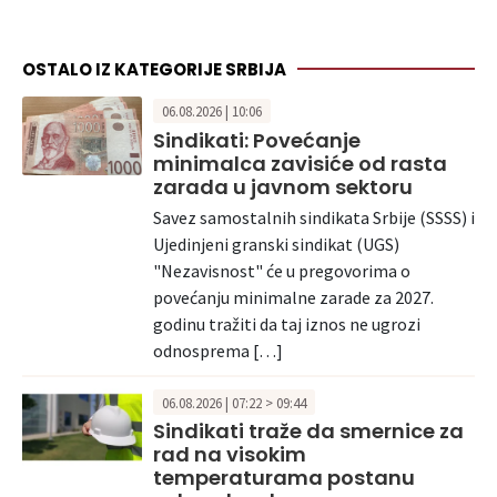
OSTALO IZ KATEGORIJE SRBIJA
06.08.2026 | 10:06
Sindikati: Povećanje
minimalca zavisiće od rasta
zarada u javnom sektoru
Savez samostalnih sindikata Srbije (SSSS) i
Ujedinjeni granski sindikat (UGS)
"Nezavisnost" će u pregovorima o
povećanju minimalne zarade za 2027.
godinu tražiti da taj iznos ne ugrozi
odnosprema […]
06.08.2026 | 07:22 > 09:44
Sindikati traže da smernice za
rad na visokim
temperaturama postanu