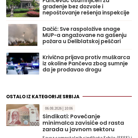
Pančevac osumnjičen za
građenje bez dozvole i
nepoštovanje rešenja inspekcije
Dačić: Sve raspoložive snage
MUP-a angažovane na gašenju
požara u Deliblatskoj peščari
Krivična prijava protiv muškarca
iz okoline Pančeva zbog sumnje
da je prodavao drogu
OSTALO IZ KATEGORIJE SRBIJA
06.08.2026 | 10:06
Sindikati: Povećanje
minimalca zavisiće od rasta
zarada u javnom sektoru
Savez samostalnih sindikata Srbije (SSSS) i