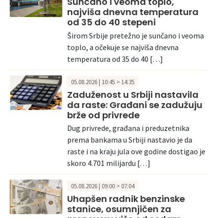
Sunčano i veoma toplo,
najviša dnevna temperatura
od 35 do 40 stepeni
Širom Srbije pretežno je sunčano i veoma
toplo, a očekuje se najviša dnevna
temperatura od 35 do 40 […]
05.08.2026 | 10:45 > 14:35
Zaduženost u Srbiji nastavila
da raste: Građani se zadužuju
brže od privrede
Dug privrede, građana i preduzetnika
prema bankama u Srbiji nastavio je da
raste i na kraju jula ove godine dostigao je
skoro 4.701 milijardu […]
05.08.2026 | 09:00 > 07:04
Uhapšen radnik benzinske
stanice, osumnjičen za