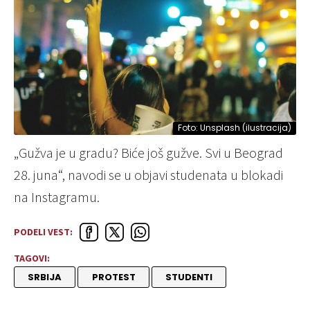
Foto: Unsplash (ilustracija)
„Gužva je u gradu? Biće još gužve. Svi u Beograd
28. juna“, navodi se u objavi studenata u blokadi
na Instagramu.
PODELI VEST:
TAGOVI:
SRBIJA
PROTEST
STUDENTI