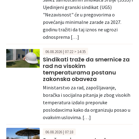
Ujedinjeni granski sindikat (UGS)
"Nezavisnost" će u pregovorima o
povećanju minimalne zarade za 2027.
godinu tražiti da taj iznos ne ugrozi
odnosprema […]
06.08.2026 | 07:22 > 14:35
Sindikati traže da smernice za
rad na visokim
temperaturama postanu
zakonska obaveza
Ministarstvo za rad, zapošljavanje,
boračka i socijalna pitanja je zbog visokih
temperatura izdalo preporuke
poslodavcima kako da organizuju posao u
ovakvim uslovima. […]
06.08.2026 | 07:18