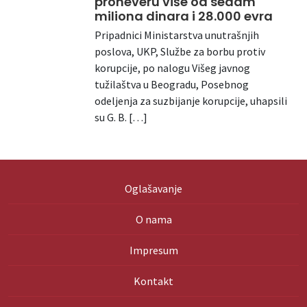
proneveru više od sedam
miliona dinara i 28.000 evra
Pripadnici Ministarstva unutrašnjih
poslova, UKP, Službe za borbu protiv
korupcije, po nalogu Višeg javnog
tužilaštva u Beogradu, Posebnog
odeljenja za suzbijanje korupcije, uhapsili
su G. B. […]
Oglašavanje
O nama
Impresum
Kontakt