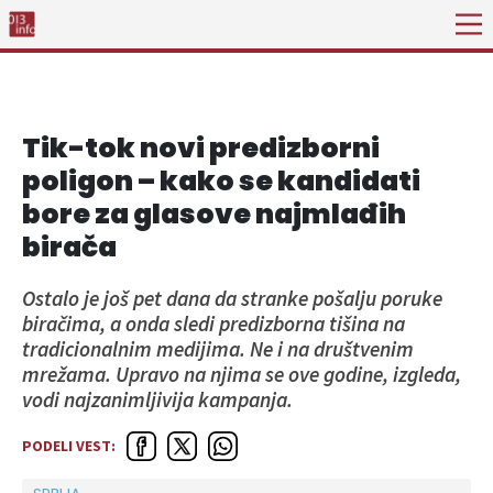
Tik-tok novi predizborni
poligon – kako se kandidati
bore za glasove najmlađih
birača
Ostalo je još pet dana da stranke pošalju poruke
biračima, a onda sledi predizborna tišina na
tradicionalnim medijima. Ne i na društvenim
mrežama. Upravo na njima se ove godine, izgleda,
vodi najzanimljivija kampanja.
PODELI VEST: