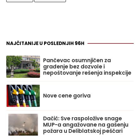
NAJČITANIJE U POSLEDNJIH 96H
Pančevac osumnjičen za
građenje bez dozvole i
nepoštovanje rešenja inspekcije
Nove cene goriva
Dačić: Sve raspoložive snage
MUP-a angažovane na gašenju
požara u Deliblatskoj peščari