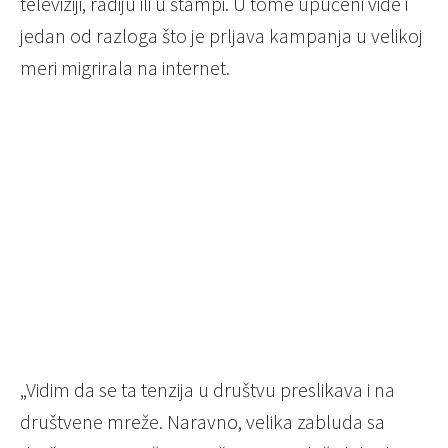
televiziji, radiju ili u štampi. U tome upućeni vide i
jedan od razloga što je prljava kampanja u velikoj
meri migrirala na internet.
„Vidim da se ta tenzija u društvu preslikava i na
društvene mreže. Naravno, velika zabluda sa