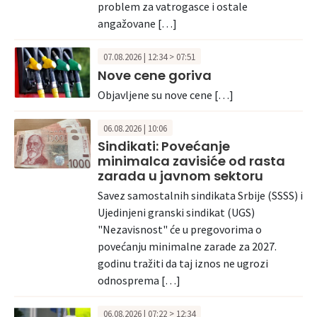
problem za vatrogasce i ostale
angažovane […]
07.08.2026 | 12:34 > 07:51
Nove cene goriva
Objavljene su nove cene […]
06.08.2026 | 10:06
Sindikati: Povećanje
minimalca zavisiće od rasta
zarada u javnom sektoru
Savez samostalnih sindikata Srbije (SSSS) i
Ujedinjeni granski sindikat (UGS)
"Nezavisnost" će u pregovorima o
povećanju minimalne zarade za 2027.
godinu tražiti da taj iznos ne ugrozi
odnosprema […]
06.08.2026 | 07:22 > 12:34