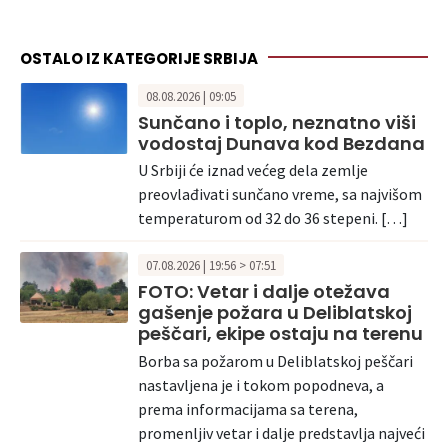
OSTALO IZ KATEGORIJE SRBIJA
08.08.2026 | 09:05
Sunčano i toplo, neznatno viši
vodostaj Dunava kod Bezdana
U Srbiji će iznad većeg dela zemlje
preovlađivati sunčano vreme, sa najvišom
temperaturom od 32 do 36 stepeni. […]
07.08.2026 | 19:56 > 07:51
FOTO: Vetar i dalje otežava
gašenje požara u Deliblatskoj
peščari, ekipe ostaju na terenu
Borba sa požarom u Deliblatskoj peščari
nastavljena je i tokom popodneva, a
prema informacijama sa terena,
promenljiv vetar i dalje predstavlja najveći