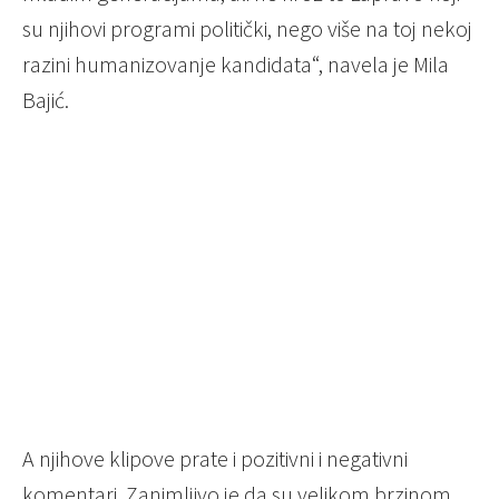
su njihovi programi politički, nego više na toj nekoj
razini humanizovanje kandidata“, navela je Mila
Bajić.
A njihove klipove prate i pozitivni i negativni
komentari. Zanimljivo je da su velikom brzinom