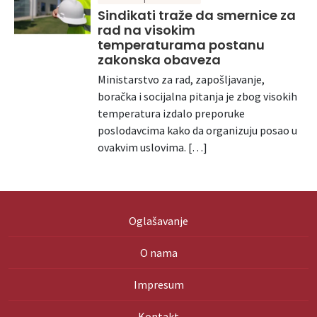
Sindikati traže da smernice za
rad na visokim
temperaturama postanu
zakonska obaveza
Ministarstvo za rad, zapošljavanje,
boračka i socijalna pitanja je zbog visokih
temperatura izdalo preporuke
poslodavcima kako da organizuju posao u
ovakvim uslovima. […]
Oglašavanje
O nama
Impresum
Kontakt