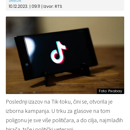
SRBIJA
10.12.2023. | 09:11
| Izvor:
RTS
Foto: Pixabay
Poslednji izazov na Tik-toku, čini se, otvorila je
izborna kampanja. U trku za glasove na tom
poligonu je sve više političara, a do cilja, najmlađih
birača, trče i politički veterani.