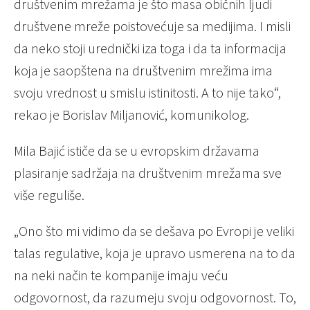
društvenim mrežama je što masa običnih ljudi
društvene mreže poistovećuje sa medijima. I misli
da neko stoji urednički iza toga i da ta informacija
koja je saopštena na društvenim mrežima ima
svoju vrednost u smislu istinitosti. A to nije tako“,
rekao je Borislav Miljanović, komunikolog.
Mila Bajić ističe da se u evropskim državama
plasiranje sadržaja na društvenim mrežama sve
više reguliše.
„Ono što mi vidimo da se dešava po Evropi je veliki
talas regulative, koja je upravo usmerena na to da
na neki način te kompanije imaju veću
odgovornost, da razumeju svoju odgovornost. To,