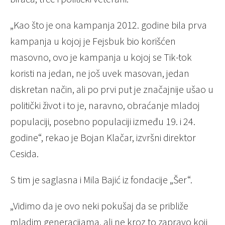
„Kao što je ona kampanja 2012. godine bila prva
kampanja u kojoj je Fejsbuk bio korišćen
masovno, ovo je kampanja u kojoj se Tik-tok
koristi na jedan, ne još uvek masovan, jedan
diskretan način, ali po prvi put je značajnije ušao u
politički život i to je, naravno, obraćanje mladoj
populaciji, posebno populaciji između 19. i 24.
godine“, rekao je Bojan Klačar, izvršni direktor
Cesida.
S tim je saglasna i Mila Bajić iz fondacije „Šer“.
„Vidimo da je ovo neki pokušaj da se približe
mladim generacijama, ali ne kroz to zapravo koji