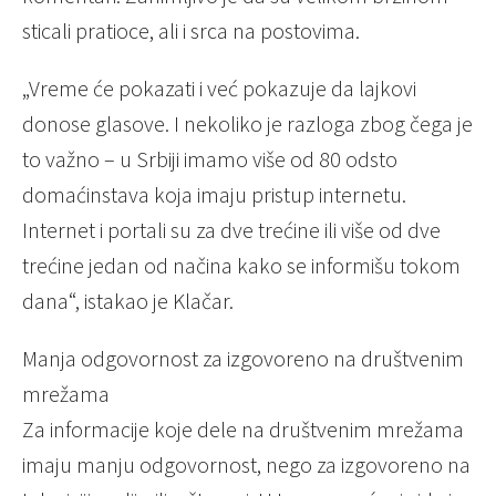
sticali pratioce, ali i srca na postovima.
„Vreme će pokazati i već pokazuje da lajkovi
donose glasove. I nekoliko je razloga zbog čega je
to važno – u Srbiji imamo više od 80 odsto
domaćinstava koja imaju pristup internetu.
Internet i portali su za dve trećine ili više od dve
trećine jedan od načina kako se informišu tokom
dana“, istakao je Klačar.
Manja odgovornost za izgovoreno na društvenim
mrežama
Za informacije koje dele na društvenim mrežama
imaju manju odgovornost, nego za izgovoreno na