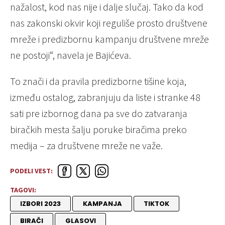
nažalost, kod nas nije i dalje slučaj. Tako da kod
nas zakonski okvir koji reguliše prosto društvene
mreže i predizbornu kampanju društvene mreže
ne postoji“, navela je Bajićeva.
To znači i da pravila predizborne tišine koja,
između ostalog, zabranjuju da liste i stranke 48
sati pre izbornog dana pa sve do zatvaranja
biračkih mesta šalju poruke biračima preko
medija – za društvene mreže ne važe.
PODELI VEST:
TAGOVI:
IZBORI 2023
KAMPANJA
TIKTOK
BIRAČI
GLASOVI