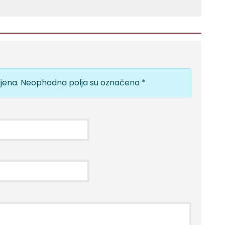
jena.
Neophodna polja su označena
*