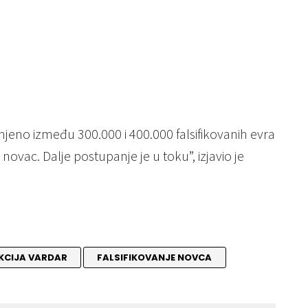
enjeno između 300.000 i 400.000 falsifikovanih evra
 novac. Dalje postupanje je u toku”, izjavio je
KCIJA VARDAR
FALSIFIKOVANJE NOVCA