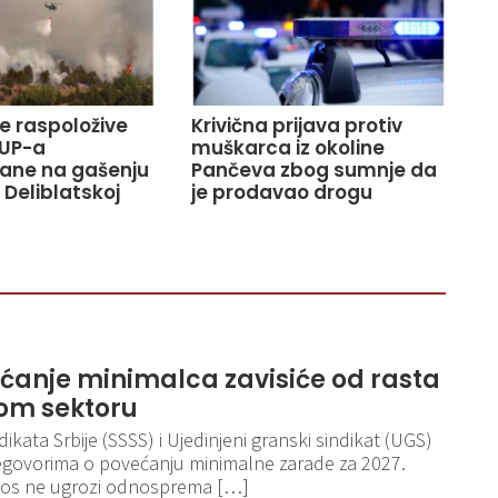
ve raspoložive
Krivična prijava protiv
UP-a
muškarca iz okoline
ane na gašenju
Pančeva zbog sumnje da
 Deliblatskoj
je prodavao drogu
ećanje minimalca zavisiće od rasta
om sektoru
kata Srbije (SSSS) i Ujedinjeni granski sindikat (UGS)
egovorima o povećanju minimalne zarade za 2027.
iznos ne ugrozi odnosprema […]