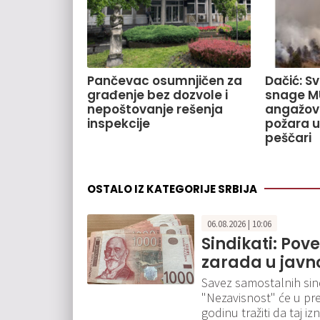
Pančevac osumnjičen za
Dačić: S
građenje bez dozvole i
snage M
nepoštovanje rešenja
angažov
inspekcije
požara u
peščari
OSTALO IZ KATEGORIJE SRBIJA
06.08.2026 | 10:06
Sindikati: Pov
zarada u javn
Savez samostalnih sindi
"Nezavisnost" će u pr
godinu tražiti da taj 