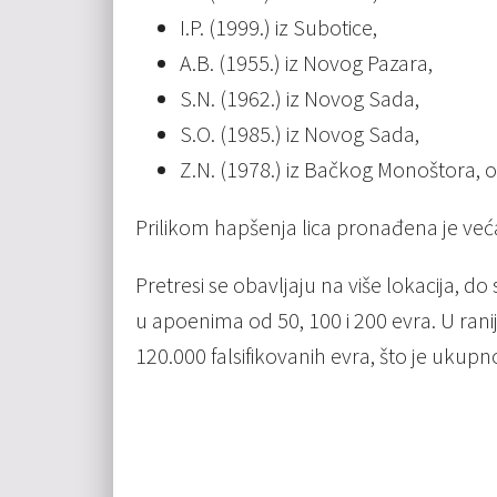
I.P. (1999.) iz Subotice,
A.B. (1955.) iz Novog Pazara,
S.N. (1962.) iz Novog Sada,
S.O. (1985.) iz Novog Sada,
Z.N. (1978.) iz Bačkog Monoštora, 
Prilikom hapšenja lica pronađena je veća
Pretresi se obavljaju na više lokacija, d
u apoenima od 50, 100 i 200 evra. U ra
120.000 falsifikovanih evra, što je ukupn