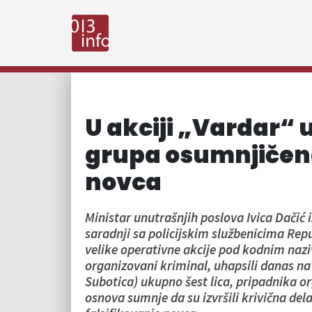
U akciji „Vardar“
grupa osumnjičena
novca
Ministar unutrašnjih poslova Ivica Dačić i
saradnji sa policijskim službenicima Rep
velike operativne akcije pod kodnim nazi
organizovani kriminal, uhapsili danas na 
Subotica) ukupno šest lica, pripadnika 
osnova sumnje da su izvršili krivična del