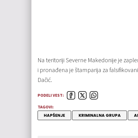
Na teritoriji Severne Makedonije je zapl
i pronađena je štamparija za falsifikovani
Dačić.
PODELI VEST:
TAGOVI:
HAPŠENJE
KRIMINALNA GRUPA
A