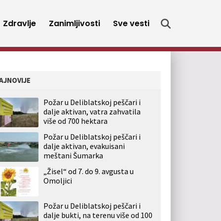
Zdravlje
Zanimljivosti
Sve vesti
AJNOVIJE
Požar u Deliblatskoj peščari i
dalje aktivan, vatra zahvatila
više od 700 hektara
Požar u Deliblatskoj peščari i
dalje aktivan, evakuisani
meštani Šumarka
„Žisel“ od 7. do 9. avgusta u
Omoljici
Požar u Deliblatskoj peščari i
dalje bukti, na terenu više od 100