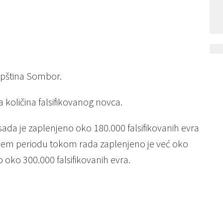
opština Sombor.
 količina falsifikovanog novca.
o sada je zaplenjeno oko 180.000 falsifikovanih evra
nijem periodu tokom rada zaplenjeno je već oko
o oko 300.000 falsifikovanih evra.