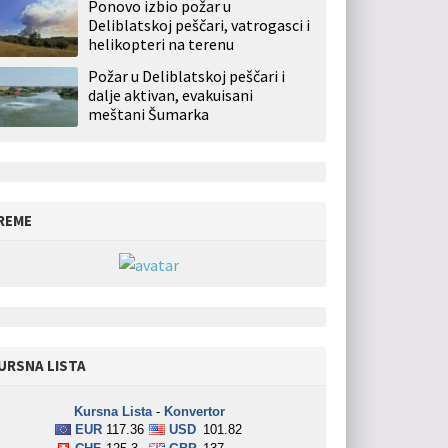
Ponovo izbio požar u
Deliblatskoj peščari, vatrogasci i
helikopteri na terenu
Požar u Deliblatskoj peščari i
dalje aktivan, evakuisani
meštani Šumarka
REME
URSNA LISTA