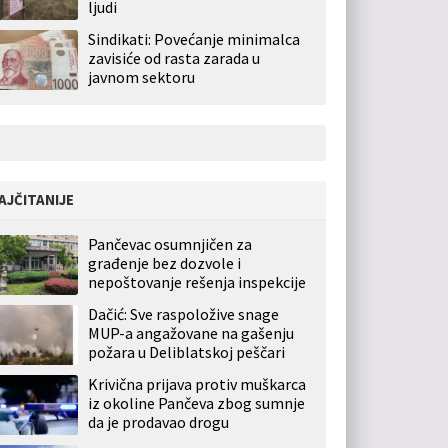
ljudi
Sindikati: Povećanje minimalca
zavisiće od rasta zarada u
javnom sektoru
AJČITANIJE
Pančevac osumnjičen za
građenje bez dozvole i
nepoštovanje rešenja inspekcije
Dačić: Sve raspoložive snage
MUP-a angažovane na gašenju
požara u Deliblatskoj peščari
Krivična prijava protiv muškarca
iz okoline Pančeva zbog sumnje
da je prodavao drogu