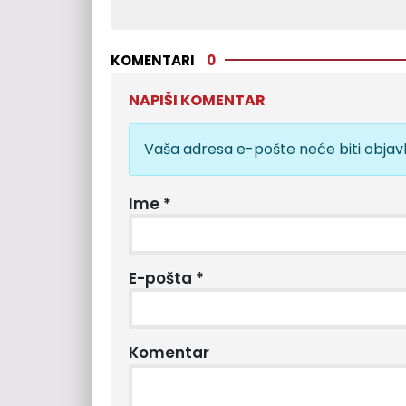
KOMENTARI
0
NAPIŠI KOMENTAR
Vaša adresa e-pošte neće biti objavl
Ime
*
E-pošta
*
Komentar