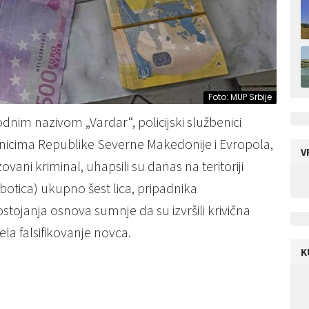
Foto: MUP Srbije
odnim nazivom „Vardar“, policijski službenici
enicima Republike Severne Makedonije i Evropola,
V
vani kriminal, uhapsili su danas na teritoriji
botica) ukupno šest lica, pripadnika
tojanja osnova sumnje da su izvršili krivična
ela falsifikovanje novca.
K