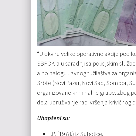
“U okviru velike operativne akcije pod k
SBPOK-a u saradnji sa policijskim služb
a po nalogu Javnog tužilaštva za organizo
Srbije (Novi Pazar, Novi Sad, Sombor, Su
organizovane kriminalne grupe, zbog pos
dela udruživanje radi vršenja krivičnog d
Uhapšeni su:
I.P. (1978.) iz Subotice,