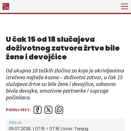
U čak 15 od 18 slučajeva
doživotnog zatvora žrtve bile
žene i devojčice
Od ukupno 18 teških zločina za koje je okrivljenima
izrečena najteža kazna – doživotni zatvor, u čak 15
slučajeva žrtve su bile žene i devojčice, odnosno
bivše devojke, emotivne partnerke i supruge
počinilaca.
PODELI VEST:
SRBIJA
05.07.2026. | 07:15 > 07:16
| Izvor:
Tanjug