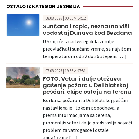
OSTALO IZ KATEGORIJE SRBIJA
08.08.2026 | 09:05 > 14:12
Sunčano i toplo, neznatno viši
vodostaj Dunava kod Bezdana
U Srbiji će iznad većeg dela zemlje
preovlađivati sunčano vreme, sa najvišom
temperaturom od 32 do 36 stepeni. […]
07.08.2026 | 19:56 > 07:51
FOTO: Vetar i dalje otežava
gašenje požara u Deliblatskoj
peščari, ekipe ostaju na terenu
Borba sa požarom u Deliblatskoj peščari
nastavljena je i tokom popodneva, a
prema informacijama sa terena,
promenljiv vetar i dalje predstavlja najveći
problem za vatrogasce i ostale
angažovane […]