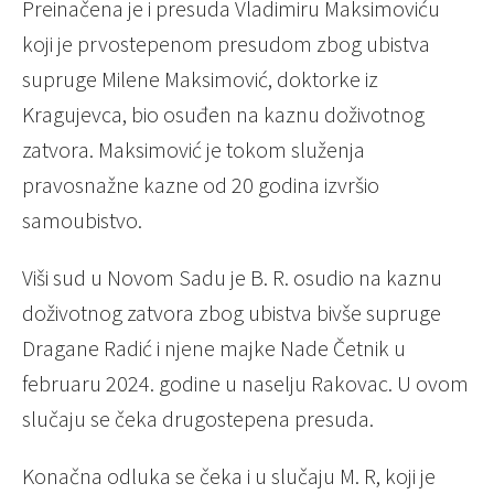
Preinačena je i presuda Vladimiru Maksimoviću
koji je prvostepenom presudom zbog ubistva
supruge Milene Maksimović, doktorke iz
Kragujevca, bio osuđen na kaznu doživotnog
zatvora. Maksimović je tokom služenja
pravosnažne kazne od 20 godina izvršio
samoubistvo.
Viši sud u Novom Sadu je B. R. osudio na kaznu
doživotnog zatvora zbog ubistva bivše supruge
Dragane Radić i njene majke Nade Četnik u
februaru 2024. godine u naselju Rakovac. U ovom
slučaju se čeka drugostepena presuda.
Konačna odluka se čeka i u slučaju M. R, koji je