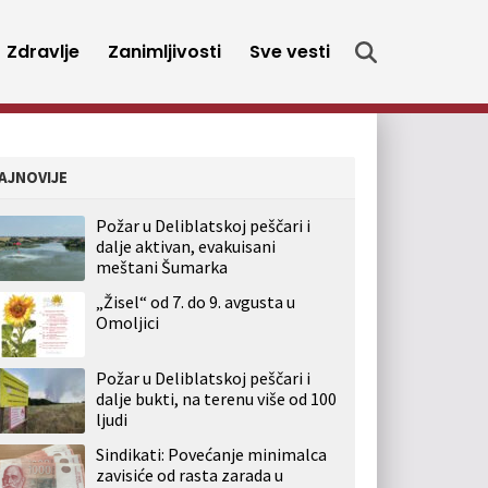
Zdravlje
Zanimljivosti
Sve vesti
AJNOVIJE
Požar u Deliblatskoj peščari i
dalje aktivan, evakuisani
meštani Šumarka
„Žisel“ od 7. do 9. avgusta u
Omoljici
Požar u Deliblatskoj peščari i
dalje bukti, na terenu više od 100
ljudi
Sindikati: Povećanje minimalca
zavisiće od rasta zarada u