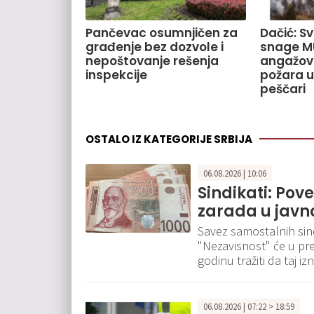
Pančevac osumnjičen za
Dačić: S
građenje bez dozvole i
snage M
nepoštovanje rešenja
angažov
inspekcije
požara u
peščari
OSTALO IZ KATEGORIJE SRBIJA
06.08.2026 | 10:06
Sindikati: Pov
zarada u javn
Savez samostalnih sindi
"Nezavisnost" će u pr
godinu tražiti da taj 
06.08.2026 | 07:22 > 18:59