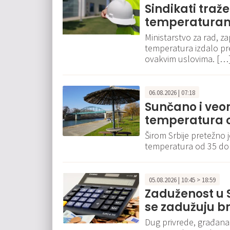
Sindikati traž
temperaturam
Ministarstvo za rad, za
temperatura izdalo p
ovakvim uslovima. […
06.08.2026 | 07:18
Sunčano i veo
temperatura o
Širom Srbije pretežno 
temperatura od 35 do
05.08.2026 | 10:45 > 18:59
Zaduženost u S
se zadužuju br
Dug privrede, građana