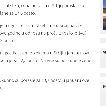
atistiku, cena noćenja u Srbiji porasla je u
lane za 17,6 odsto.
 u ugostiteljskim objektima u Srbiji najviše
ve godine u odnosu na prošli iznosilo je 14,6
3 odsto.
ugostiteljskim objektima u Srbiji u januaru ove
V
ela je za 12,5 odsto. Najviše su poskupele cene
i ukupno su porasle za 13,7 odsto u januaru ove
K
e.