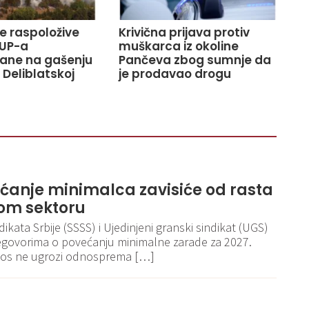
ve raspoložive
Krivična prijava protiv
UP-a
muškarca iz okoline
ane na gašenju
Pančeva zbog sumnje da
 Deliblatskoj
je prodavao drogu
ećanje minimalca zavisiće od rasta
om sektoru
kata Srbije (SSSS) i Ujedinjeni granski sindikat (UGS)
egovorima o povećanju minimalne zarade za 2027.
iznos ne ugrozi odnosprema […]