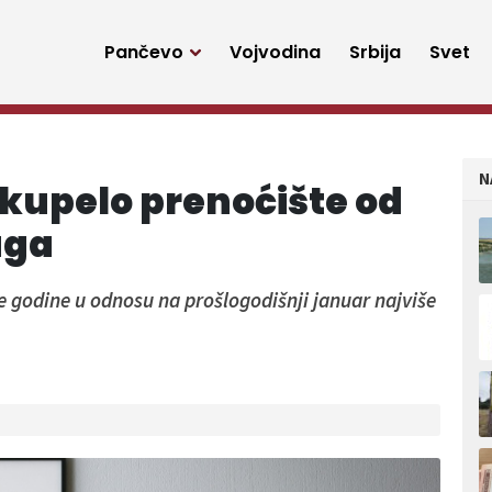
Pančevo
Vojvodina
Srbija
Svet
N
oskupelo prenoćište od
uga
e godine u odnosu na prošlogodišnji januar najviše