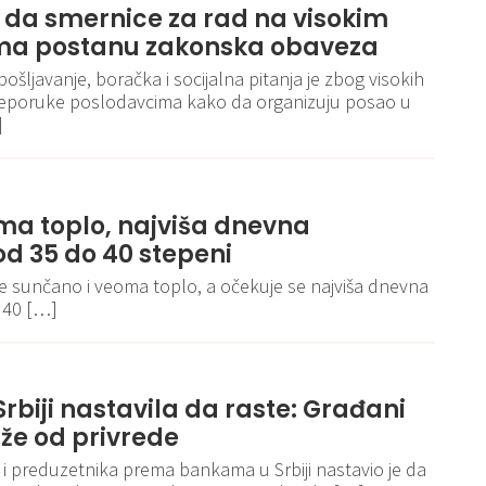
e da smernice za rad na visokim
a postanu zakonska obaveza
pošljavanje, boračka i socijalna pitanja je zbog visokih
reporuke poslodavcima kako da organizuju posao u
]
ma toplo, najviša dnevna
d 35 do 40 stepeni
je sunčano i veoma toplo, a očekuje se najviša dnevna
 40 […]
rbiji nastavila da raste: Građani
že od privrede
 i preduzetnika prema bankama u Srbiji nastavio je da