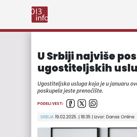
U Srbiji najviše p
ugostiteljskih usl
Ugostiteljska usluga koja je u januaru ov
poskupela jeste prenoćište.
PODELI VEST:
SRBIJA
19.02.2025. | 18:35
| Izvor:
Danas Online