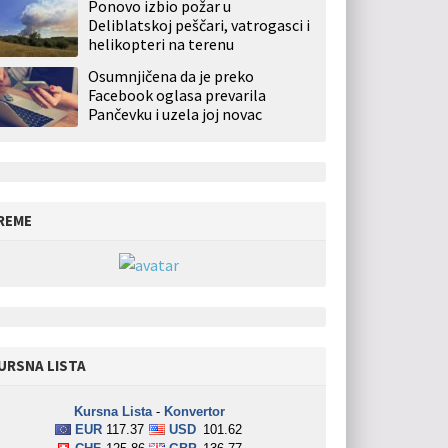
Ponovo izbio požar u
Deliblatskoj peščari, vatrogasci i
helikopteri na terenu
Osumnjičena da je preko
Facebook oglasa prevarila
Pančevku i uzela joj novac
REME
URSNA LISTA