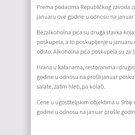
Prema podacima Republičkog zavoda za st
januaru ove godine u odnosu na januar 
Bezalkoholna pića su druga stavka koja je
poskupela, a to poskupljenje u januaru o
odsto. Alkoholna pića poskupela su za 1
Hrana u kafanama, restoranima i drugim 
godine u odnosu na prošli januar poskup
salate, zatim hleb, pa kolači.
Cene u ugostiteljskim objektima u Srbij
godine u odnosu na januar prošle godin