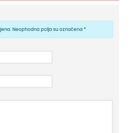
jena.
Neophodna polja su označena
*