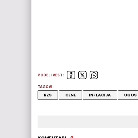
PODELI VEST:
TAGOVI:
RZS
CENE
INFLACIJA
UGOST