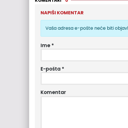
KOMENTARI
0
NAPIŠI KOMENTAR
Vaša adresa e-pošte neće biti objavl
Ime
*
E-pošta
*
Komentar