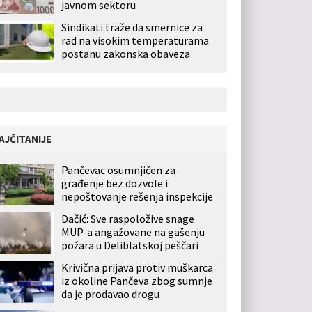
javnom sektoru
Sindikati traže da smernice za
rad na visokim temperaturama
postanu zakonska obaveza
AJČITANIJE
Pančevac osumnjičen za
građenje bez dozvole i
nepoštovanje rešenja inspekcije
Dačić: Sve raspoložive snage
MUP-a angažovane na gašenju
požara u Deliblatskoj peščari
Krivična prijava protiv muškarca
iz okoline Pančeva zbog sumnje
da je prodavao drogu