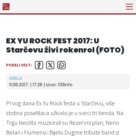
EX YU ROCK FEST 2017: U
Starčevu živi rokenrol (FOTO)
PODELI VEST:
SRBIJA
11.08.2017. | 17:26 | Izvor:
013info
Prvog dana Ex Yu Rock festa u Starčevu, više
stotina posetilaca uživalo je u svirci tri benda. Na
Trgu Neolita muzicirali su Rezervni plan, Neno
Belan i Fiumensi i Bijelo Dugme tribute band iz