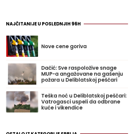
NAJČITANIJE U POSLEDNJIH 96H
Nove cene goriva
Dačić: Sve raspoložive snage
MUP-a angažovane na gašenju
požara u Deliblatskoj peščari
Teška noć u Deliblatskoj peščari:
Vatrogasci uspeli da odbrane
kuće i vikendice
OSTALO IZ KATEGORIJE SRBIJA