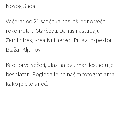
Novog Sada.
Večeras od 21 sat čeka nas još jedno veče
rokenrola u Starčevu. Danas nastupaju
Zemljotres, Kreativni nered i Prljavi inspektor
Blaža i Kljunovi.
Kao i prve večeri, ulaz na ovu manifestaciju je
besplatan. Pogledajte na našim fotografijama
kako je bilo sinoć.