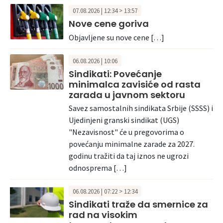
07.08.2026 | 12:34 > 13:57
Nove cene goriva
Objavljene su nove cene […]
06.08.2026 | 10:06
Sindikati: Povećanje
minimalca zavisiće od rasta
zarada u javnom sektoru
Savez samostalnih sindikata Srbije (SSSS) i
Ujedinjeni granski sindikat (UGS)
"Nezavisnost" će u pregovorima o
povećanju minimalne zarade za 2027.
godinu tražiti da taj iznos ne ugrozi
odnosprema […]
06.08.2026 | 07:22 > 12:34
Sindikati traže da smernice za
rad na visokim