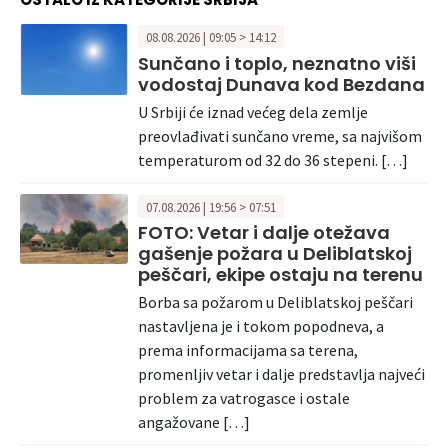
08.08.2026 | 09:05 > 14:12
Sunčano i toplo, neznatno viši
vodostaj Dunava kod Bezdana
U Srbiji će iznad većeg dela zemlje
preovlađivati sunčano vreme, sa najvišom
temperaturom od 32 do 36 stepeni. […]
07.08.2026 | 19:56 > 07:51
FOTO: Vetar i dalje otežava
gašenje požara u Deliblatskoj
peščari, ekipe ostaju na terenu
Borba sa požarom u Deliblatskoj peščari
nastavljena je i tokom popodneva, a
prema informacijama sa terena,
promenljiv vetar i dalje predstavlja najveći
problem za vatrogasce i ostale
angažovane […]