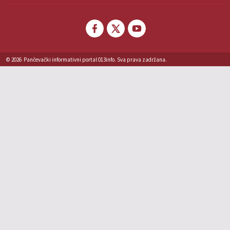
© 2026
Pančevački informativni portal 013info. Sva prava zadržana.