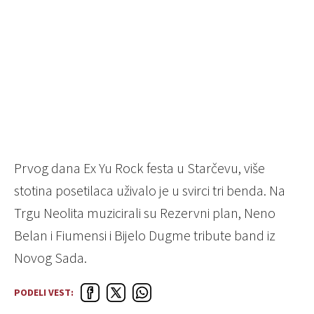
Prvog dana Ex Yu Rock festa u Starčevu, više
stotina posetilaca uživalo je u svirci tri benda. Na
Trgu Neolita muzicirali su Rezervni plan, Neno
Belan i Fiumensi i Bijelo Dugme tribute band iz
Novog Sada.
PODELI VEST: