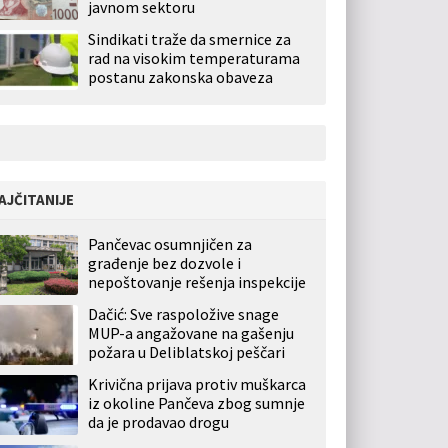
javnom sektoru
Sindikati traže da smernice za
rad na visokim temperaturama
postanu zakonska obaveza
AJČITANIJE
Pančevac osumnjičen za
građenje bez dozvole i
nepoštovanje rešenja inspekcije
Dačić: Sve raspoložive snage
MUP-a angažovane na gašenju
požara u Deliblatskoj peščari
Krivična prijava protiv muškarca
iz okoline Pančeva zbog sumnje
da je prodavao drogu