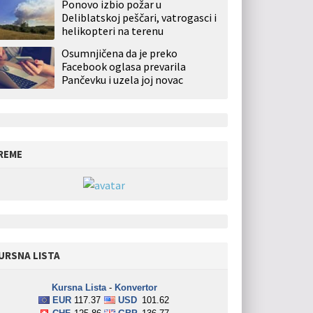
Ponovo izbio požar u
Deliblatskoj peščari, vatrogasci i
helikopteri na terenu
Osumnjičena da je preko
Facebook oglasa prevarila
Pančevku i uzela joj novac
REME
URSNA LISTA