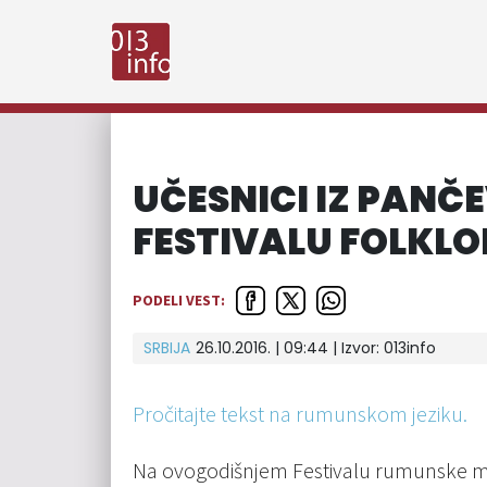
UČESNICI IZ PANČ
FESTIVALU FOLKL
PODELI VEST:
SRBIJA
26.10.2016. | 09:44 | Izvor:
013info
Pročitajte tekst na rumunskom jeziku.
Na ovogodišnjem Festivalu rumunske muz