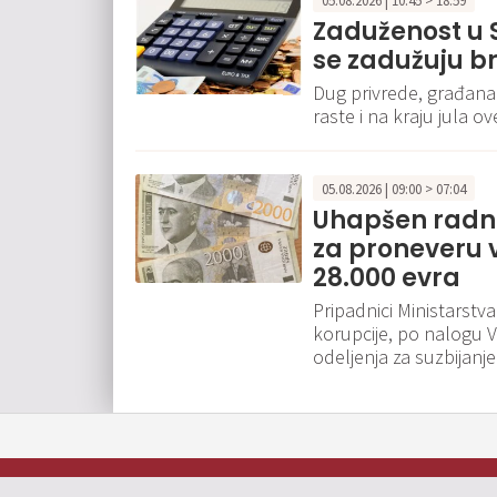
05.08.2026 | 10:45 > 18:59
Zaduženost u S
se zadužuju br
Dug privrede, građana
raste i na kraju jula o
05.08.2026 | 09:00 > 07:04
Uhapšen radni
za proneveru 
28.000 evra
Pripadnici Ministarstv
korupcije, po nalogu 
odeljenja za suzbijanje