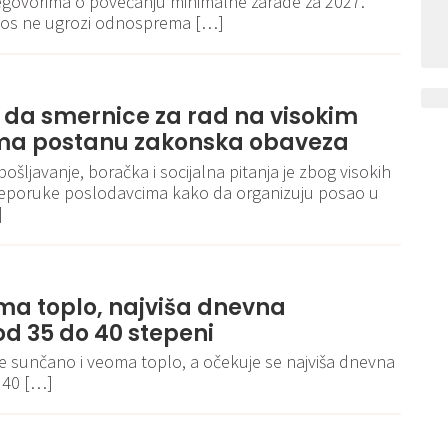
egovorima o povećanju minimalne zarade za 2027.
iznos ne ugrozi odnosprema […]
e da smernice za rad na visokim
a postanu zakonska obaveza
pošljavanje, boračka i socijalna pitanja je zbog visokih
reporuke poslodavcima kako da organizuju posao u
]
ma toplo, najviša dnevna
d 35 do 40 stepeni
je sunčano i veoma toplo, a očekuje se najviša dnevna
 40 […]