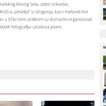
natskog Novog Sela, zatim orkestar,
 KUD-a „Veselija“ iz Glogonja, kao i mešoviti hor
an u Ečki i tom prilikom su domaćini organizovali
arih fotografija i plodova jeseni.
N