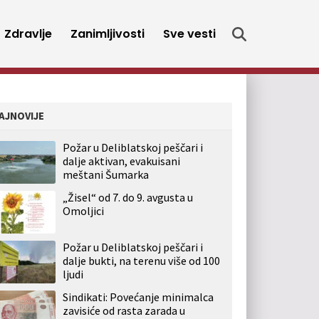
Zdravlje
Zanimljivosti
Sve vesti
AJNOVIJE
Požar u Deliblatskoj peščari i
dalje aktivan, evakuisani
meštani Šumarka
„Žisel“ od 7. do 9. avgusta u
Omoljici
Požar u Deliblatskoj peščari i
dalje bukti, na terenu više od 100
ljudi
Sindikati: Povećanje minimalca
zavisiće od rasta zarada u