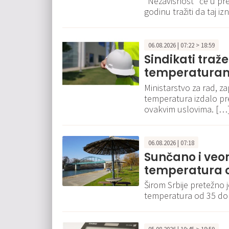
"Nezavisnost" će u pr
godinu tražiti da taj 
06.08.2026 | 07:22 > 18:59
Sindikati traž
temperaturam
Ministarstvo za rad, za
temperatura izdalo p
ovakvim uslovima. […
06.08.2026 | 07:18
Sunčano i veo
temperatura o
Širom Srbije pretežno 
temperatura od 35 do