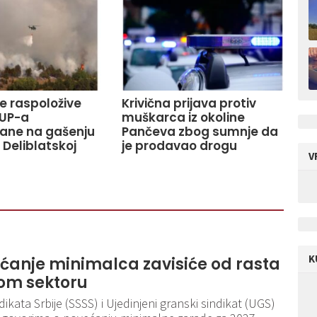
ve raspoložive
Krivična prijava protiv
UP-a
muškarca iz okoline
ane na gašenju
Pančeva zbog sumnje da
 Deliblatskoj
je prodavao drogu
V
K
ećanje minimalca zavisiće od rasta
om sektoru
kata Srbije (SSSS) i Ujedinjeni granski sindikat (UGS)