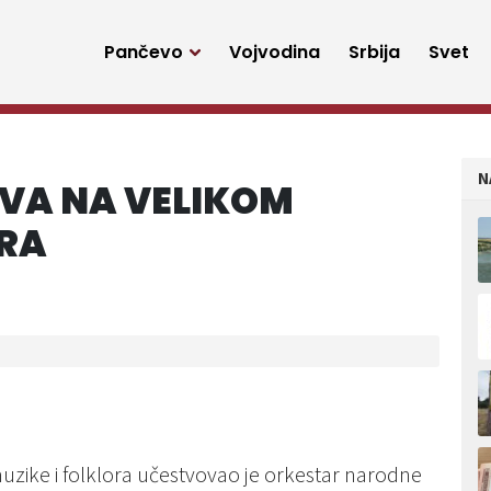
Pančevo
Vojvodina
Srbija
Svet
N
EVA NA VELIKOM
ORA
ike i folklora učestvovao je orkestar narodne