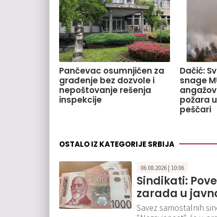
Pančevac osumnjičen za
Dačić: S
građenje bez dozvole i
snage M
nepoštovanje rešenja
angažov
inspekcije
požara u
peščari
OSTALO IZ KATEGORIJE SRBIJA
06.08.2026 | 10:06
Sindikati: Pov
zarada u javn
Savez samostalnih sindi