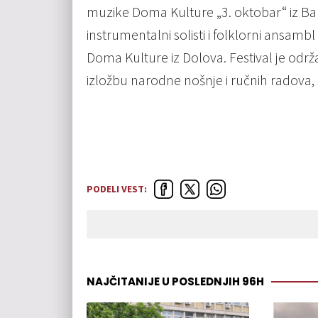
muzike Doma Kulture „3. oktobar“ iz Ba
instrumentalni solisti i folklorni ansambl
Doma Kulture iz Dolova. Festival je održ
izložbu narodne nošnje i ručnih radova, st
PODELI VEST:
NAJČITANIJE U POSLEDNJIH 96H