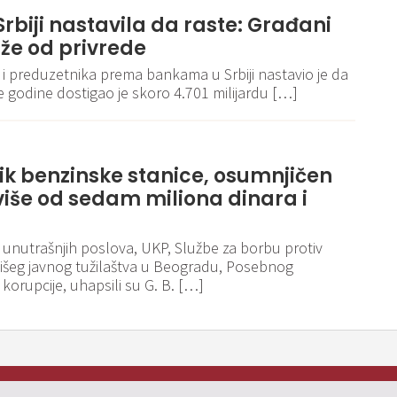
rbiji nastavila da raste: Građani
že od privrede
 i preduzetnika prema bankama u Srbiji nastavio je da
ve godine dostigao je skoro 4.701 milijardu […]
k benzinske stanice, osumnjičen
više od sedam miliona dinara i
a unutrašnjih poslova, UKP, Službe za borbu protiv
Višeg javnog tužilaštva u Beogradu, Posebnog
 korupcije, uhapsili su G. B. […]