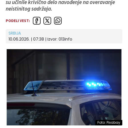
su učinile krivično delo navođenje na overavanje
neistinitog sadržaja.
PODELI VEST:
SRBIJA
10.06.2026. | 07:38 | Izvor:
013info
Foto: Pixabay