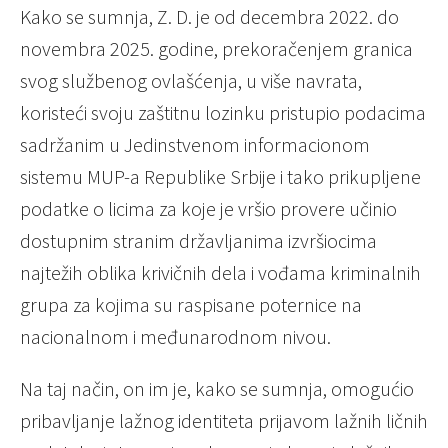
Kako se sumnja, Z. D. je od decembra 2022. do
novembra 2025. godine, prekoračenjem granica
svog službenog ovlašćenja, u više navrata,
koristeći svoju zaštitnu lozinku pristupio podacima
sadržanim u Jedinstvenom informacionom
sistemu MUP-a Republike Srbije i tako prikupljene
podatke o licima za koje je vršio provere učinio
dostupnim stranim državljanima izvršiocima
najtežih oblika krivičnih dela i vođama kriminalnih
grupa za kojima su raspisane poternice na
nacionalnom i međunarodnom nivou.
Na taj način, on im je, kako se sumnja, omogućio
pribavljanje lažnog identiteta prijavom lažnih ličnih