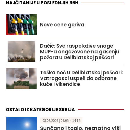
NAJČITANIJE U POSLEDNJIH 96H
Nove cene goriva
Dačić: Sve raspoložive snage
MUP-a angažovane na gašenju
požara u Deliblatskoj peščari
Teška noć u Deliblatskoj peščari:
Vatrogasci uspeli da odbrane
kuće i vikendice
OSTALO IZ KATEGORIJE SRBIJA
08.08.2026 | 09:05 > 14:12
Sunčano i toplo, neznatno viši