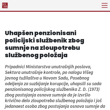
Uhapšen penzionisani
policijski službenik zbog
sumnje na zloupotrebu
službenog položaja
Pripadnici Ministarstva unutrašnjih poslova,
Sektora unutrašnje kontrole, po nalogu Višeg
javnog tužilaštva u Novom Sadu, Posebnog
odeljenja za suzbijanje korupcije, uhapsili su sada
penzionisanog policijskog službenika Z. D. (1973)
zbog postojanja osnova sumnje da je izvršio
krivično delo zloupotreba službenog položaja i još
jedanaest osoba zbog postojanja osnova sumnje da