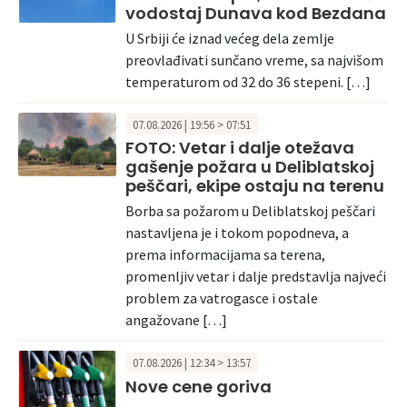
vodostaj Dunava kod Bezdana
U Srbiji će iznad većeg dela zemlje
preovlađivati sunčano vreme, sa najvišom
temperaturom od 32 do 36 stepeni. […]
07.08.2026 | 19:56 > 07:51
FOTO: Vetar i dalje otežava
gašenje požara u Deliblatskoj
peščari, ekipe ostaju na terenu
Borba sa požarom u Deliblatskoj peščari
nastavljena je i tokom popodneva, a
prema informacijama sa terena,
promenljiv vetar i dalje predstavlja najveći
problem za vatrogasce i ostale
angažovane […]
07.08.2026 | 12:34 > 13:57
Nove cene goriva