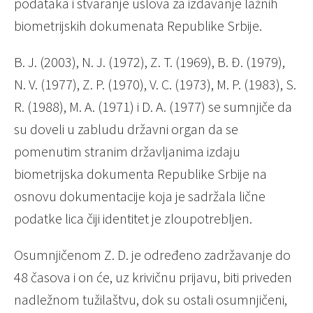
podataka i stvaranje uslova za izdavanje lažnih
biometrijskih dokumenata Republike Srbije.
B. J. (2003), N. J. (1972), Z. T. (1969), B. Đ. (1979),
N. V. (1977), Z. P. (1970), V. C. (1973), M. P. (1983), S.
R. (1988), M. A. (1971) i D. A. (1977) se sumnjiče da
su doveli u zabludu državni organ da se
pomenutim stranim državljanima izdaju
biometrijska dokumenta Republike Srbije na
osnovu dokumentacije koja je sadržala lične
podatke lica čiji identitet je zloupotrebljen.
Osumnjičenom Z. D. je određeno zadržavanje do
48 časova i on će, uz krivičnu prijavu, biti priveden
nadležnom tužilaštvu, dok su ostali osumnjičeni,