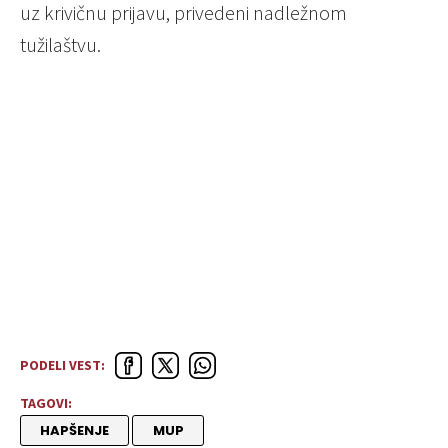
uz krivičnu prijavu, privedeni nadležnom
tužilaštvu.
PODELI VEST:
TAGOVI:
HAPŠENJE
MUP