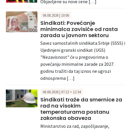
Objavljene su nove cene […]
06.08.2026 | 10:06
Sindikati: Povećanje
minimalca zavisiće od rasta
zarada u javnom sektoru
Savez samostalnih sindikata Srbije (SSSS) i
Ujedinjeni granski sindikat (UGS)
"Nezavisnost" će u pregovorima o
povećanju minimalne zarade za 2027.
godinu tražiti da taj iznos ne ugrozi
odnosprema […]
06.08.2026 | 07:22 > 12:34
Sindikati traže da smernice za
rad na visokim
temperaturama postanu
zakonska obaveza
Ministarstvo za rad, zapošljavanje,