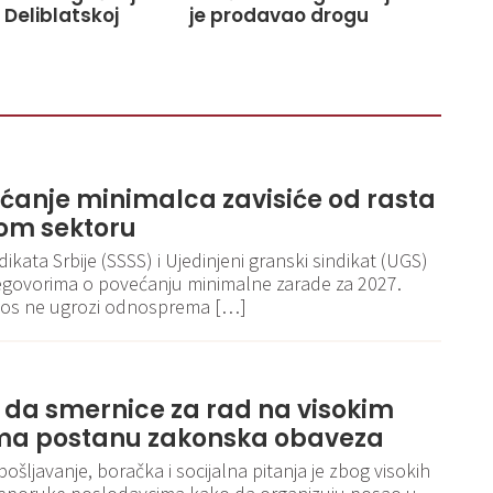
 Deliblatskoj
je prodavao drogu
ećanje minimalca zavisiće od rasta
om sektoru
kata Srbije (SSSS) i Ujedinjeni granski sindikat (UGS)
egovorima o povećanju minimalne zarade za 2027.
iznos ne ugrozi odnosprema […]
e da smernice za rad na visokim
a postanu zakonska obaveza
pošljavanje, boračka i socijalna pitanja je zbog visokih