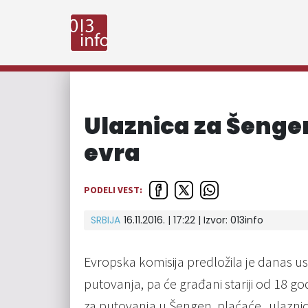
Ulaznica za Šenge
evra
PODELI VEST:
SRBIJA
16.11.2016. | 17:22 | Izvor:
013info
Evropska komisija predložila je danas 
putovanja, pa će građani stariji od 18 g
za putovanja u Šengen, plaćaće „ulaznic