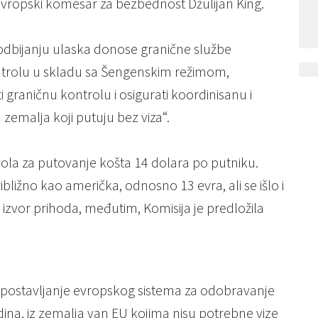
 evropski komesar za bezbednost Džulijan King.
odbijanju ulaska donose granične službe
ntrolu u skladu sa Šengenskim režimom,
i graničnu kontrolu i osigurati koordinisanu i
emalja koji putuju bez viza“.
vola za putovanje košta 14 dolara po putniku.
bližno kao američka, odnosno 13 evra, ali se išlo i
 izvor prihoda, međutim, Komisija je predložila
uspostavljanje evropskog sistema za odobravanje
odina, iz zemalja van EU kojima nisu potrebne vize