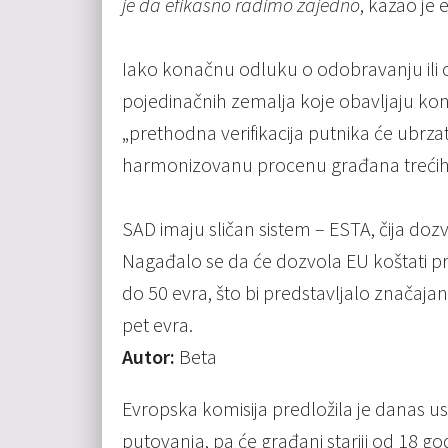
je da efikasno radimo zajedno
, kazao je
Iako konačnu odluku o odobravanju ili 
pojedinačnih zemalja koje obavljaju ko
„prethodna verifikacija putnika će ubrzat
harmonizovanu procenu građana trećih z
SAD imaju sličan sistem – ESTA, čija doz
Nagađalo se da će dozvola EU koštati pri
do 50 evra, što bi predstavljalo značajan
pet evra.
Autor:
Beta
Evropska komisija predložila je danas 
putovanja, pa će građani stariji od 18 g