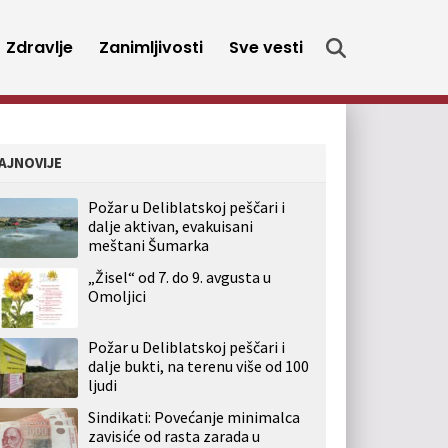
Zdravlje
Zanimljivosti
Sve vesti
AJNOVIJE
Požar u Deliblatskoj peščari i
dalje aktivan, evakuisani
meštani Šumarka
„Žisel“ od 7. do 9. avgusta u
Omoljici
Požar u Deliblatskoj peščari i
dalje bukti, na terenu više od 100
ljudi
Sindikati: Povećanje minimalca
zavisiće od rasta zarada u