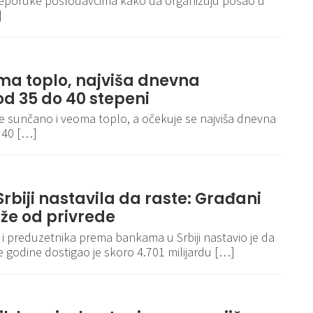
reporuke poslodavcima kako da organizuju posao u
]
ma toplo, najviša dnevna
d 35 do 40 stepeni
je sunčano i veoma toplo, a očekuje se najviša dnevna
 40 […]
rbiji nastavila da raste: Građani
že od privrede
 i preduzetnika prema bankama u Srbiji nastavio je da
ve godine dostigao je skoro 4.701 milijardu […]