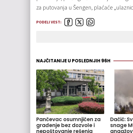
za putovanja u Šengen, plaćaće „ulaznic
PODELI VEST:
NAJČITANIJE U POSLEDNJIH 96H
Pančevac osumnjičen za
Dačić: S
građenje bez dozvole i
snage M
nepoštovanje rešenja
angažov