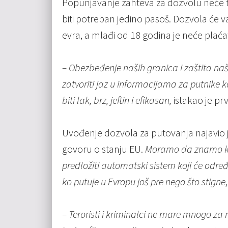
Popunjavanje zahteva za dozvolu neće t
biti potreban jedino pasoš. Dozvola će važ
evra, a mlađi od 18 godina je neće plaćat
– Obezbeđenje naših granica i zaštita naši
zatvoriti jaz u informacijama za putnike 
biti lak, brz, jeftin i efikasan,
istakao je p
Uvođenje dozvola za putovanja najavio
govoru o stanju EU.
Moramo da znamo ko
predložiti automatski sistem koji će odre
ko putuje u Evropu još pre nego što stigne
– Teroristi i kriminalci ne mare mnogo za