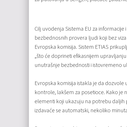
Cilj uvodenja Sistema EU za informacije 
bezbednosnih provera ljudi koji bez viz
Evropska komisija. Sistem ETIAS prikuplj
„što će doprineti efikasnijem upravljan
unutrašnje bezbednosti i istovremeno u
Evropska komisija istakla je da dozvole 
kontrole, lakšem za posetioce. Kako je 
elementi koji ukazuju na potrebu daljih
izdavaće se automatski, nekoliko minut