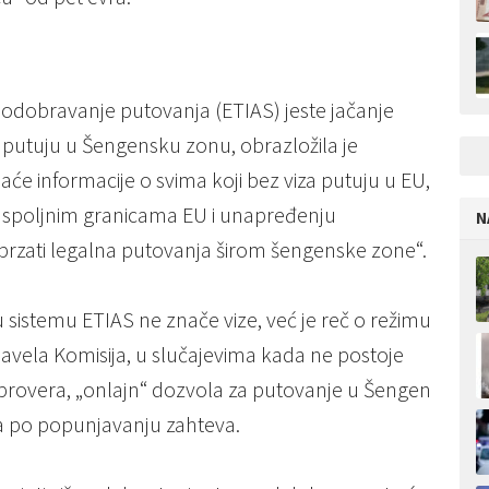
i odobravanje putovanja (ETIAS) jeste jačanje
a putuju u Šengensku zonu, obrazložila je
aće informacije o svima koji bez viza putuju u EU,
ju spoljnim granicama EU i unapređenju
N
brzati legalna putovanja širom šengenske zone“.
u sistemu ETIAS ne znače vize, već je reč o režimu
navela Komisija, u slučajevima kada ne postoje
 provera, „onlajn“ dozvola za putovanje u Šengen
a po popunjavanju zahteva.