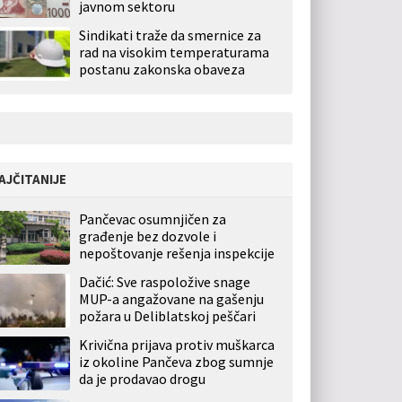
javnom sektoru
Sindikati traže da smernice za
rad na visokim temperaturama
postanu zakonska obaveza
AJČITANIJE
Pančevac osumnjičen za
građenje bez dozvole i
nepoštovanje rešenja inspekcije
Dačić: Sve raspoložive snage
MUP-a angažovane na gašenju
požara u Deliblatskoj peščari
Krivična prijava protiv muškarca
iz okoline Pančeva zbog sumnje
da je prodavao drogu