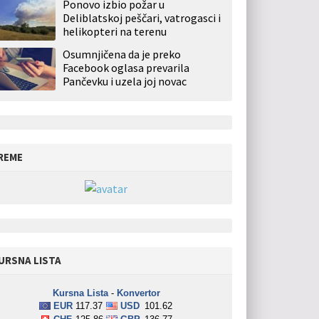
Ponovo izbio požar u
Deliblatskoj peščari, vatrogasci i
helikopteri na terenu
Osumnjičena da je preko
Facebook oglasa prevarila
Pančevku i uzela joj novac
REME
URSNA LISTA