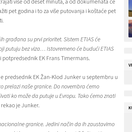
rajati više od deset minuta, a od dokumenata će
iti pet godina i to za više putovanja i koštaće pet
i.
h građana su prvi prioritet. Sistem ETIAS će
koji putuju bez viza… Istovremeno će budući ETIAS
rvi potpredsednik EK Frans Timermans.
V
 je predsednik EK Žan-Klod Junker u septembru u
 prelazi naše granice. Do novembra ćemo
đivati ko može da putuje u Evropu. Tako ćemo znati
, rekao je Junker.
K
 nacionalne granice. Jedini način da ih zaustavimo