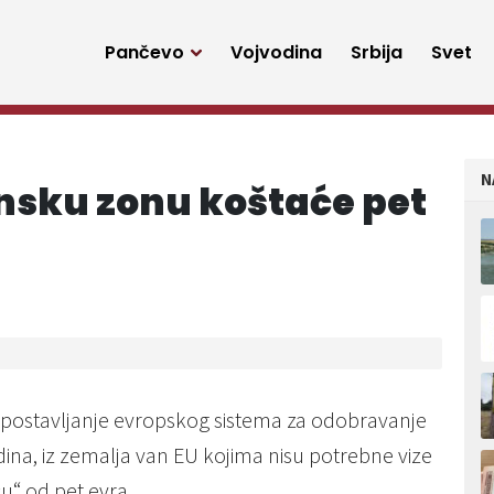
Pančevo
Vojvodina
Srbija
Svet
N
nsku zonu koštaće pet
uspostavljanje evropskog sistema za odobravanje
odina, iz zemalja van EU kojima nisu potrebne vize
u“ od pet evra.