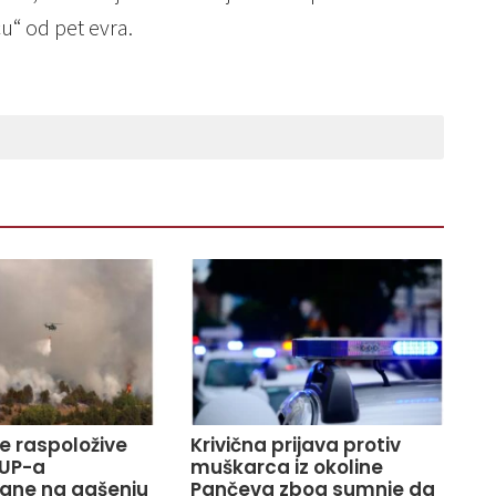
u“ od pet evra.
ve raspoložive
Krivična prijava protiv
UP-a
muškarca iz okoline
ane na gašenju
Pančeva zbog sumnje da