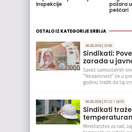
inspekcije
požara u
peščari
OSTALO IZ KATEGORIJE SRBIJA
06.08.2026 | 10:06
Sindikati: Pov
zarada u javn
Savez samostalnih sindi
"Nezavisnost" će u pr
godinu tražiti da taj 
06.08.2026 | 07:22 > 18:59
Sindikati traž
temperaturam
Ministarstvo za rad, za