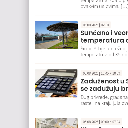
temperatura izdalo p
ovakvim uslovima. […
06.08.2026 | 07:18
Sunčano i veo
temperatura o
Širom Srbije pretežno 
temperatura od 35 do
05.08.2026 | 10:45 > 18:59
Zaduženost u S
se zadužuju br
Dug privrede, građana
raste i na kraju jula o
05.08.2026 | 09:00 > 07:04