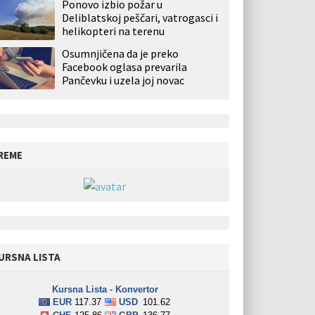
Ponovo izbio požar u
Deliblatskoj peščari, vatrogasci i
helikopteri na terenu
Osumnjičena da je preko
Facebook oglasa prevarila
Pančevku i uzela joj novac
REME
URSNA LISTA