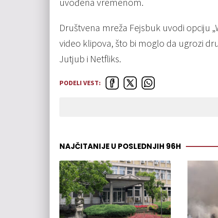
uvođena vremenom.
Društvena mreža Fejsbuk uvodi opciju „
video klipova, što bi moglo da ugrozi dru
Jutjub i Netfliks.
PODELI VEST:
NAJČITANIJE U POSLEDNJIH 96H