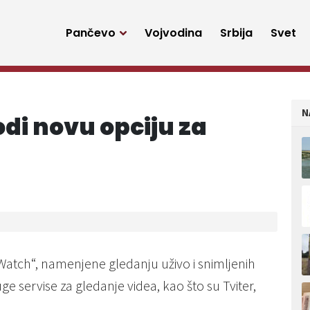
Pančevo
Vojvodina
Srbija
Svet
N
di novu opciju za
Watch“, namenjene gledanju uživo i snimljenih
ge servise za gledanje videa, kao što su Tviter,