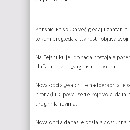
Korisnici Fejsbuka već gledaju znatan br
tokom pregleda aktivnosti i objava svojih p
Na Fejsbuku je i do sada postojala posebn
slučajni odabir „sugerisanih“ videa.
Nova opcija „Watch“ je nadogradnja te se
pronađu klipove i serije koje vole, da ih
drugim fanovima.
Nova opcija danas je postala dostupna n