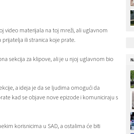
oj video materijala na toj mreži, ali uglavnom
rijatelja ili stranica koje prate.
a sekcija za klipove, ali je u njoj uglavnom bio
N
kcije, a ideja je da se ljudima omogući da
 prate kad se objave nove epizode i komuniciraju s
ekim korisnicima u SAD, a ostalima će biti