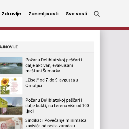
Zdravlje
Zanimljivosti
Sve vesti
AJNOVIJE
Požar u Deliblatskoj peščari i
dalje aktivan, evakuisani
meštani Šumarka
„Žisel“ od 7. do 9. avgusta u
Omoljici
Požar u Deliblatskoj peščari i
dalje bukti, na terenu više od 100
ljudi
Sindikati: Povećanje minimalca
zavisiće od rasta zarada u