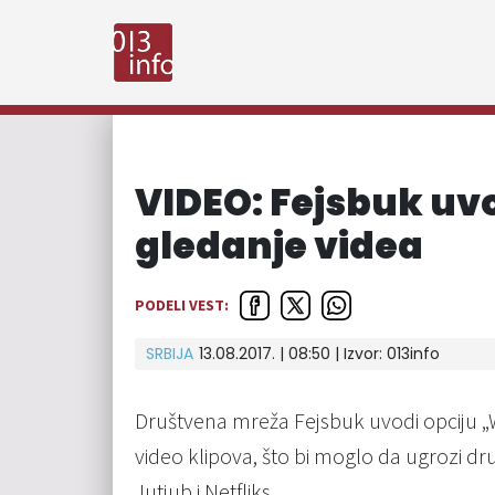
VIDEO: Fejsbuk uvo
gledanje videa
PODELI VEST:
SRBIJA
13.08.2017. | 08:50 | Izvor:
013info
Društvena mreža Fejsbuk uvodi opciju „
video klipova, što bi moglo da ugrozi dru
Jutjub i Netfliks.