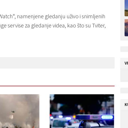
Watch“, namenjene gledanju uživo i snimljenih
ge servise za gledanje videa, kao što su Tviter,
V
K