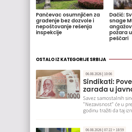
Pančevac osumnjičen za
Dačić: S
građenje bez dozvole i
snage M
nepoštovanje rešenja
angažov
inspekcije
požara u
peščari
OSTALO IZ KATEGORIJE SRBIJA
06.08.2026 | 10:06
Sindikati: Pov
zarada u javn
Savez samostalnih sindi
"Nezavisnost" će u pr
godinu tražiti da taj 
06.08.2026 | 07:22 > 18:59