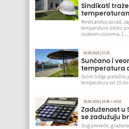
Sindikati traž
temperaturam
Ministarstvo za rad, za
temperatura izdalo p
ovakvim uslovima. […
06.08.2026 | 07:18
Sunčano i veo
temperatura o
Širom Srbije pretežno 
temperatura od 35 do
05.08.2026 | 10:45 > 18:59
Zaduženost u S
se zadužuju br
Dug privrede, građana