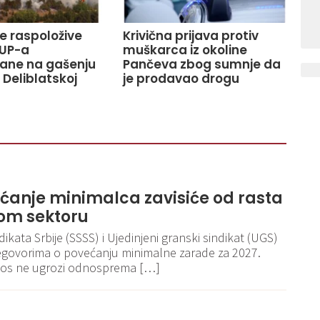
ve raspoložive
Krivična prijava protiv
UP-a
muškarca iz okoline
ane na gašenju
Pančeva zbog sumnje da
 Deliblatskoj
je prodavao drogu
ećanje minimalca zavisiće od rasta
om sektoru
kata Srbije (SSSS) i Ujedinjeni granski sindikat (UGS)
egovorima o povećanju minimalne zarade za 2027.
iznos ne ugrozi odnosprema […]