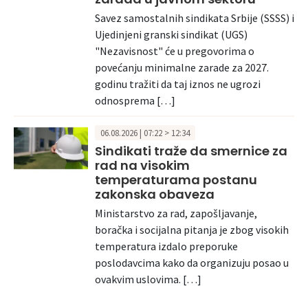
Savez samostalnih sindikata Srbije (SSSS) i
Ujedinjeni granski sindikat (UGS)
"Nezavisnost" će u pregovorima o
povećanju minimalne zarade za 2027.
godinu tražiti da taj iznos ne ugrozi
odnosprema […]
06.08.2026 | 07:22 > 12:34
Sindikati traže da smernice za
rad na visokim
temperaturama postanu
zakonska obaveza
Ministarstvo za rad, zapošljavanje,
boračka i socijalna pitanja je zbog visokih
temperatura izdalo preporuke
poslodavcima kako da organizuju posao u
ovakvim uslovima. […]