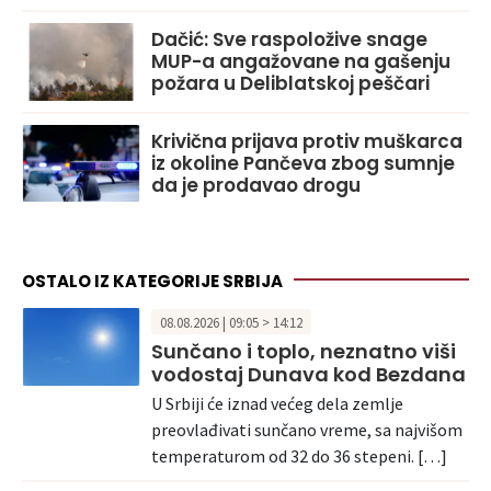
Dačić: Sve raspoložive snage
MUP-a angažovane na gašenju
požara u Deliblatskoj peščari
Krivična prijava protiv muškarca
iz okoline Pančeva zbog sumnje
da je prodavao drogu
OSTALO IZ KATEGORIJE SRBIJA
08.08.2026 | 09:05 > 14:12
Sunčano i toplo, neznatno viši
vodostaj Dunava kod Bezdana
U Srbiji će iznad većeg dela zemlje
preovlađivati sunčano vreme, sa najvišom
temperaturom od 32 do 36 stepeni. […]