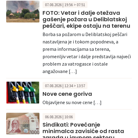
07.08.2026 | 19:56 > 07:51
FOTO: Vetar i dalje otežava
gašenje požara u Deliblatskoj
peščari, ekipe ostaju na terenu
Borba sa požarom u Deliblatskoj peščari
nastavljena je i tokom popodneva, a
prema informacijama sa terena,
promenljiv vetar i dalje predstavlja najveći
problem za vatrogasce i ostale
angažovane […]
07.08.2026 | 12:34 > 13:57
Nove cene goriva
Objavljene su nove cene […]
06.08.2026 | 10:06
Sindikati: Povećanje
minimalca zavisiće od rasta
zarada u javnom sektoru