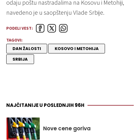
odaju poštu nastradalima na Kosovu i Metohiji,
navedeno je u saopštenju Vlade Srbije.
PODELI VEST:
TAGOVI:
DAN ŽALOSTI
KOSOVO I METOHIJA
SRBIJA
NAJČITANIJE U POSLEDNJIH 96H
Nove cene goriva