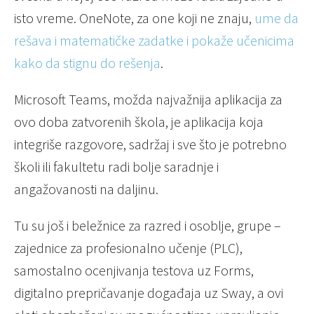
isto vreme. OneNote, za one koji ne znaju,
ume da
rešava i matematičke zadatke i pokaže učenicima
kako da stignu do rešenja
.
Microsoft Teams, možda najvažnija aplikacija za
ovo doba zatvorenih škola, je aplikacija koja
integriše razgovore, sadržaj i sve što je potrebno
školi ili fakultetu radi bolje saradnje i
angažovanosti na daljinu.
Tu su još i beležnice za razred i osoblje, grupe –
zajednice za profesionalno učenje (PLC),
samostalno ocenjivanja testova uz Forms,
digitalno prepričavanje događaja uz Sway, a ovi