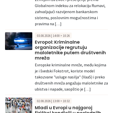
Globalnom indeksu za relokaciju Rumavi,
zahvaljujući razvijenom bankarskom
sistemu, poslovnim mogućnostima i
pravima na […]
03.08.2026 | 14:00 > 10:26
Evropol: Kriminalne
organizacije regrutuju
maloletnike putem društvenih
mreža
Evropske kriminalne mreže, među kojima
je i švedski Fokstrot, koriste model
takozvane "usluge nasilja" (VaaS) i preko
društvenih mreža angažuju maloletnike za
ubistva i napade, saopštio je […]
02.08.2026 | 13:00 > 10:32
Mladi u Evropi u najgoroj
fizičkoj kondiciji u poslednjih