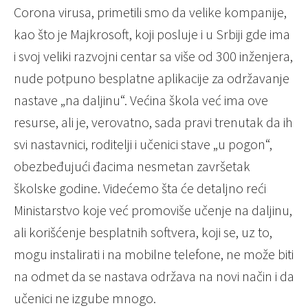
Corona virusa, primetili smo da velike kompanije,
kao što je Majkrosoft, koji posluje i u Srbiji gde ima
i svoj veliki razvojni centar sa više od 300 inženjera,
nude potpuno besplatne aplikacije za održavanje
nastave „na daljinu“. Većina škola već ima ove
resurse, ali je, verovatno, sada pravi trenutak da ih
svi nastavnici, roditelji i učenici stave „u pogon“,
obezbeđujući đacima nesmetan završetak
školske godine. Videćemo šta će detaljno reći
Ministarstvo koje već promoviše učenje na daljinu,
ali korišćenje besplatnih softvera, koji se, uz to,
mogu instalirati i na mobilne telefone, ne može biti
na odmet da se nastava održava na novi način i da
učenici ne izgube mnogo.