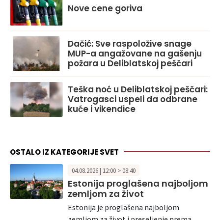
Nove cene goriva
Dačić: Sve raspoložive snage
MUP-a angažovane na gašenju
požara u Deliblatskoj peščari
Teška noć u Deliblatskoj peščari:
Vatrogasci uspeli da odbrane
kuće i vikendice
OSTALO IZ KATEGORIJE SVET
04.08.2026 | 12:00 > 08:40
Estonija proglašena najboljom
zemljom za život
Estonija je proglašena najboljom
zemljom za život i preseljenje prema