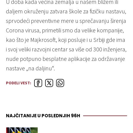
U doba kada većina zemalja u našem bližem ili
daljem okruženju zatvara škole za fizičku nastavu,
sprvodeći preventivne mere u sprečavanju širenja
Corona virusa, primetili smo da velike kompanije,
kao što je Majkrosoft, koji posluje i u Srbiji gde ima
i svoj veliki razvojni centar sa više od 300 inženjera,
nude potpuno besplatne aplikacije za održavanje
nastave „na daljinu“.
PODELI VEST:
NAJČITANIJE U POSLEDNJIH 96H