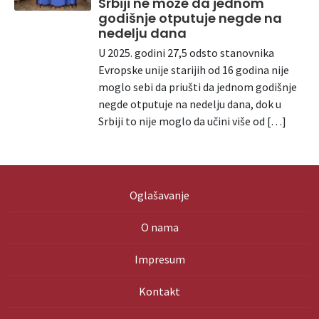
Srbiji ne može da jednom
godišnje otputuje negde na
nedelju dana
U 2025. godini 27,5 odsto stanovnika
Evropske unije starijih od 16 godina nije
moglo sebi da priušti da jednom godišnje
negde otputuje na nedelju dana, dok u
Srbiji to nije moglo da učini više od […]
Oglašavanje
O nama
Impresum
Kontakt