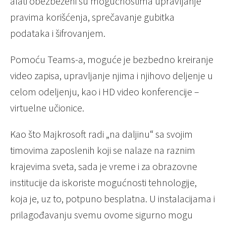
alati obezbeženi su mogućnostima upravljanje
pravima korišćenja, sprečavanje gubitka
podataka i šifrovanjem.
Pomoću Teams-a, moguće je bezbedno kreiranje
video zapisa, upravljanje njima i njihovo deljenje u
celom odeljenju, kao i HD video konferencije –
virtuelne učionice.
Kao što Majkrosoft radi „na daljinu“ sa svojim
timovima zaposlenih koji se nalaze na raznim
krajevima sveta, sada je vreme i za obrazovne
institucije da iskoriste mogućnosti tehnologije,
koja je, uz to, potpuno besplatna. U instalacijama i
prilagođavanju svemu ovome sigurno mogu