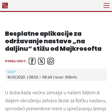
Besplatne aplikacije za
održavanje nastave „na
daljinu“ stižu od Majkrosofta
PODELI VEST:
SVET
16.03.2020. | 08:02 > 08:49 | Izvor:
013info
U doba kada većina zemalja u našem bližem ili
daljem okruženju zatvara škole za fizičku nastavu,
sprvodeći preventivne mere u sprečavanju širenja