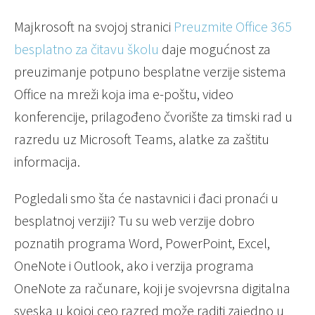
Majkrosoft na svojoj stranici
Preuzmite Office 365
besplatno za čitavu školu
daje mogućnost za
preuzimanje potpuno besplatne verzije sistema
Office na mreži koja ima e-poštu, video
konferencije, prilagođeno čvorište za timski rad u
razredu uz Microsoft Teams, alatke za zaštitu
informacija.
Pogledali smo šta će nastavnici i đaci pronaći u
besplatnoj verziji? Tu su web verzije dobro
poznatih programa Word, PowerPoint, Excel,
OneNote i Outlook, ako i verzija programa
OneNote za računare, koji je svojevrsna digitalna
sveska u kojoj ceo razred može raditi zajedno u