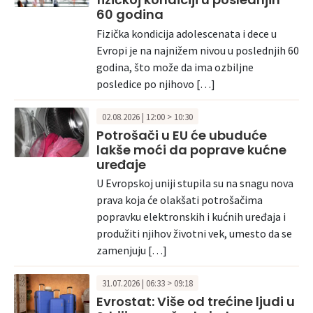
60 godina
Fizička kondicija adolescenata i dece u
Evropi je na najnižem nivou u poslednjih 60
godina, što može da ima ozbiljne
posledice po njihovo […]
02.08.2026 | 12:00 > 10:30
Potrošači u EU će ubuduće
lakše moći da poprave kućne
uređaje
U Evropskoj uniji stupila su na snagu nova
prava koja će olakšati potrošačima
popravku elektronskih i kućnih uređaja i
produžiti njihov životni vek, umesto da se
zamenjuju […]
31.07.2026 | 06:33 > 09:18
Evrostat: Više od trećine ljudi u