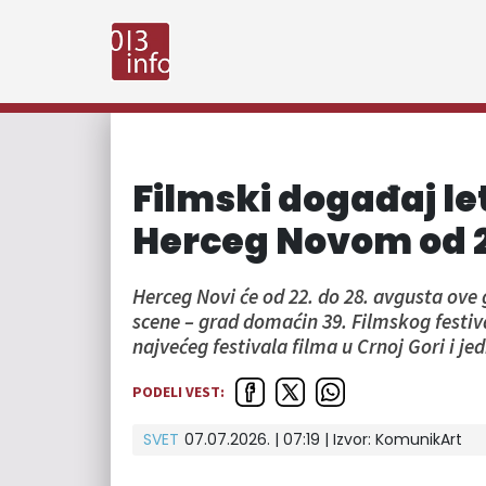
Filmski događaj let
Herceg Novom od 2
Herceg Novi će od 22. do 28. avgusta ove 
scene – grad domaćin 39. Filmskog festiv
najvećeg festivala filma u Crnoj Gori i je
PODELI VEST:
SVET
07.07.2026. | 07:19
| Izvor:
KomunikArt