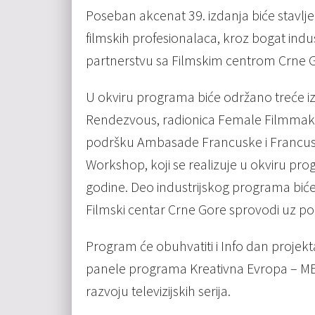
Poseban akcenat 39. izdanja biće stavlj
filmskih profesionalaca, kroz bogat indust
partnerstvu sa Filmskim centrom Crne 
U okviru programa biće održano treće i
Rendezvous, radionica Female Filmmaker
podršku Ambasade Francuske i Francusko
Workshop, koji se realizuje u okviru pr
godine. Deo industrijskog programa biće
Filmski centar Crne Gore sprovodi uz po
Program će obuhvatiti i Info dan projekta
panele programa Kreativna Evropa – ME
razvoju televizijskih serija.