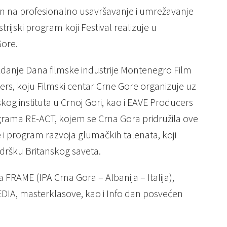
en na profesionalno usavršavanje i umrežavanje
rijski program koji Festival realizuje u
Gore.
zdanje Dana filmske industrije Montenegro Film
s, koju Filmski centar Crne Gore organizuje uz
g instituta u Crnoj Gori, kao i EAVE Producers
ograma RE-ACT, kojem se Crna Gora pridružila ove
 i program razvoja glumačkih talenata, koji
dršku Britanskog saveta.
 FRAME (IPA Crna Gora – Albanija – Italija),
DIA, masterklasove, kao i Info dan posvećen