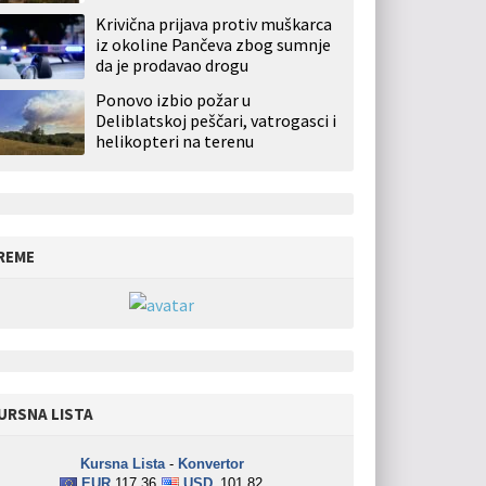
Krivična prijava protiv muškarca
iz okoline Pančeva zbog sumnje
da je prodavao drogu
Ponovo izbio požar u
Deliblatskoj peščari, vatrogasci i
helikopteri na terenu
REME
URSNA LISTA