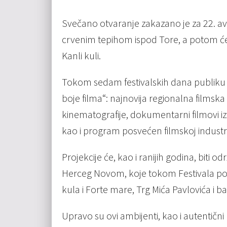
Svečano otvaranje zakazano je za 22. avgu
crvenim tepihom ispod Tore, a potom će
Kanli kuli.
Tokom sedam festivalskih dana publiku
boje filma“: najnovija regionalna filmska
kinematografije, dokumentarni filmovi iz 
kao i program posvećen filmskoj indust
Projekcije će, kao i ranijih godina, biti 
Herceg Novom, koje tokom Festivala po
kula i Forte mare, Trg Mića Pavlovića i 
Upravo su ovi ambijenti, kao i autentični 