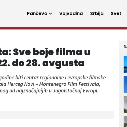
Pančevo
Vojvodina
Srbija
Svet
N
a: Sve boje filma u
2. do 28. avgusta
godine biti centar regionalne i evropske filmske
ala Herceg Novi – Montenegro Film Festivala,
dnog od najznačajnijih u Jugoistočnoj Evropi.