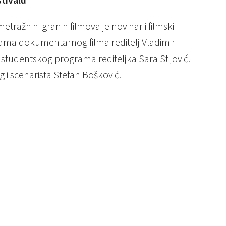
ažnih igranih filmova je novinar i filmski
rama dokumentarnog filma reditelj Vladimir
 studentskog programa rediteljka Sara Stijović.
 i scenarista Stefan Bošković.