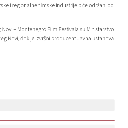
e i regionalne filmske industrije biće održani od
eg Novi – Montenegro Film Festivala su Ministarstvo
ceg Novi, dok je izvršni producent Javna ustanova