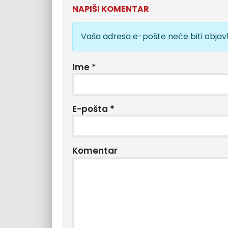
NAPIŠI KOMENTAR
Vaša adresa e-pošte neće biti objavl
Ime
*
E-pošta
*
Komentar