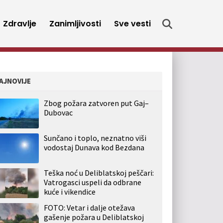
Zdravlje
Zanimljivosti
Sve vesti
AJNOVIJE
Zbog požara zatvoren put Gaj–
Dubovac
Sunčano i toplo, neznatno viši
vodostaj Dunava kod Bezdana
Teška noć u Deliblatskoj peščari:
Vatrogasci uspeli da odbrane
kuće i vikendice
FOTO: Vetar i dalje otežava
gašenje požara u Deliblatskoj