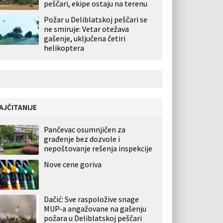
peščari, ekipe ostaju na terenu
Požar u Deliblatskoj peščari se
ne smiruje: Vetar otežava
gašenje, uključena četiri
helikoptera
AJČITANIJE
Pančevac osumnjičen za
građenje bez dozvole i
nepoštovanje rešenja inspekcije
Nove cene goriva
Dačić: Sve raspoložive snage
MUP-a angažovane na gašenju
požara u Deliblatskoj peščari