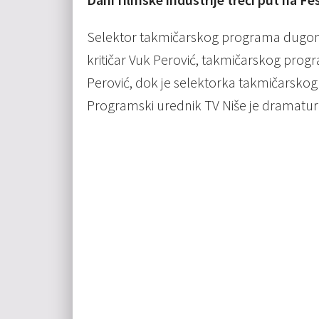
Selektor takmičarskog programa dugometr
kritičar Vuk Perović, takmičarskog prog
Perović, dok je selektorka takmičarskog
Programski urednik TV Niše je dramaturg