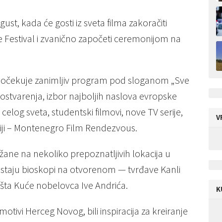
st, kada će gosti iz sveta filma zakoračiti
 Festival i zvanično započeti ceremonijom na
 očekuje zanimljiv program pod sloganom „Sve
 ostvarenja, izbor najboljih naslova evropske
celog sveta, studentski filmovi, nove TV serije,
V
riji – Montenegro Film Rendezvous.
održane na nekoliko prepoznatljivih lokacija u
staju bioskopi na otvorenom — tvrđave Kanli
bašta Kuće nobelovca Ive Andrića.
K
motivi Herceg Novog, bili inspiracija za kreiranje