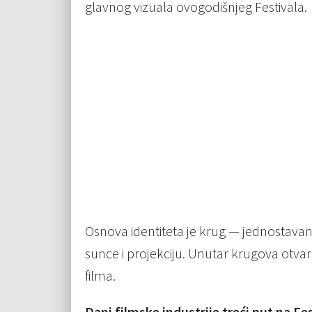
glavnog vizuala ovogodišnjeg Festivala.
Osnova identiteta je krug — jednostavan s
sunce i projekciju. Unutar krugova otvaraju
filma.
Dani filmske industrije treći put na Fe